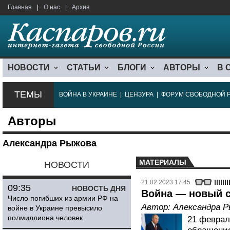
Главная
|
О нас
|
Архив
НОВОСТИ
СТАТЬИ
БЛОГИ
АВТОРЫ
В 
ТЕМЫ
ВОЙНА В УКРАИНЕ
|
ЦЕНЗУРА
|
ФОРУМ СВОБОДНОЙ 
Авторы
Александра Рыжова
МАТЕРИАЛЫ
НОВОСТИ
21.02.2023 17:45
09:35
НОВОСТЬ ДНЯ
Война — новый 
Число погибших из армии РФ на
Автор:
Александра 
войне в Украине превысило
полмиллиона человек
21 феврал