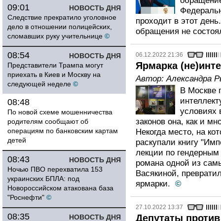
обращение
09:01
НОВОСТЬ ДНЯ
Федеральн
Следствие прекратило уголовное
проходит в этот день
дело в отношении полицейских,
обращения не состоя
сломавших руку учительнице
©
08:54
06.12.2022 21:36
НОВОСТЬ ДНЯ
Ярмарка (не)инт
Представители Трампа могут
приехать в Киев и Москву на
Автор:
Александра 
следующей неделе
©
В Москве 
интеллект
08:48
условиях 
По новой схеме мошенничества
законов она, как и мн
родителям сообщают об
операциям по банковским картам
Некогда место, на ко
детей
раскупали книгу "Им
лекции по гендерным
08:43
НОВОСТЬ ДНЯ
романа одной из сам
Ночью ПВО перехватила 153
Васякиной, преврати
украинских БПЛА: под
ярмарки.
©
Новороссийском атакована база
"Роснефти"
©
27.10.2022 13:37
08:35
Депутаты против
НОВОСТЬ ДНЯ