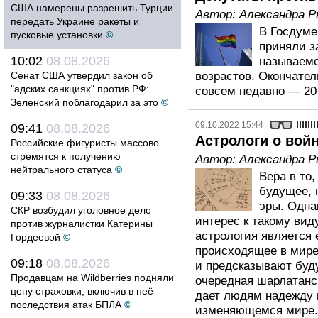
США намерены разрешить Турции
Автор:
Александра 
передать Украине ракеты и
В Госдуме
пусковые установки
©
приняли за
10:02
08.08.2026
называемо
Сенат США утвердил закон об
возрастов. Окончател
"адских санкциях" против РФ:
совсем недавно — 20
Зеленский поблагодарил за это
©
09.10.2022 15:44
09:41
08.08.2026
Астрологи о вой
Российские фигуристы массово
стремятся к получению
Автор:
Александра 
нейтрального статуса
©
Вера в то
будущее, 
09:33
08.08.2026
эры. Одна
СКР возбудил уголовное дело
интерес к такому виду
против журналистки Катерины
астрология является
Гордеевой
©
происходящее в мире
09:18
08.08.2026
и предсказывают буду
Продавцам на Wildberries подняли
очередная шарлатанск
цену страховки, включив в неё
дает людям надежду 
последствия атак БПЛА
©
изменяющемся мире. 