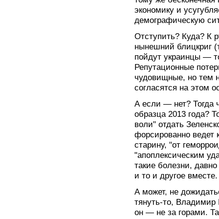
экономику и усугубля
демографическую сит
Отступить? Куда? К 
нынешний блицкриг (т
пойдут украинцы — т
Репутационные потер
чудовищные, но тем н
согласятся на этом о
А если — нет? Тогда 
образца 2013 года? Т
воли" отдать Зеленс
форсированно ведет к
старину, "от геморро
"апоплексическим уд
такие болезни, давно
и то и другое вместе.
А может, не дожидать
тянуть-то, Владимир
он — не за горами. Т