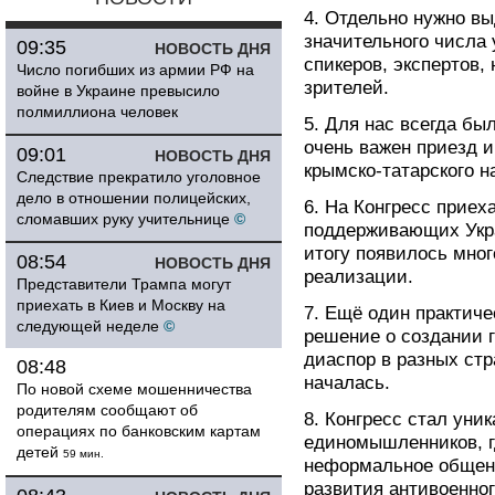
4. Отдельно нужно вы
значительного числа 
09:35
НОВОСТЬ ДНЯ
спикеров, экспертов,
Число погибших из армии РФ на
зрителей.
войне в Украине превысило
полмиллиона человек
5. Для нас всегда бы
очень важен приезд 
09:01
НОВОСТЬ ДНЯ
крымско-татарского 
Следствие прекратило уголовное
дело в отношении полицейских,
6. На Конгресс приех
сломавших руку учительнице
©
поддерживающих Укра
итогу появилось мно
08:54
НОВОСТЬ ДНЯ
реализации.
Представители Трампа могут
приехать в Киев и Москву на
7. Ещё один практиче
следующей неделе
©
решение о создании 
диаспор в разных стр
08:48
началась.
По новой схеме мошенничества
родителям сообщают об
8. Конгресс стал уни
операциях по банковским картам
единомышленников, г
детей
59 мин.
неформальное общен
развития антивоенно