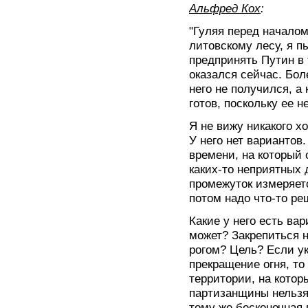
Альфред Кох
:
"Гуляя перед начало
литовскому лесу, я п
предпринять Путин в 
оказался сейчас. Бол
него не получился, а 
готов, поскольку ее н
Я не вижу никакого х
У него нет вариантов.
времени, на который 
каких-то неприятных 
промежуток измеряетс
потом надо что-то ре
Какие у него есть ва
может? Закрепиться н
рогом? Цель? Если ук
прекращение огня, то
территории, на котор
партизанщины нельзя
тому же бесконечная