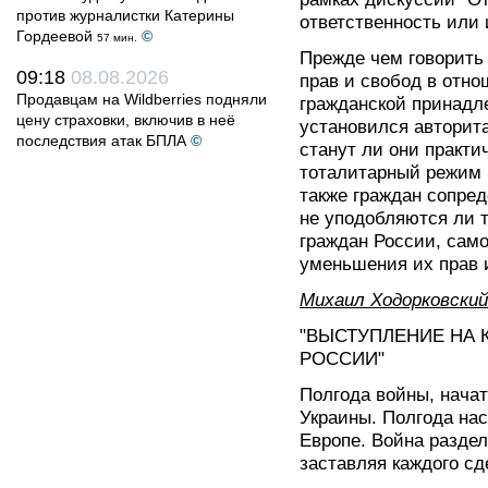
против журналистки Катерины
ответственность или
Гордеевой
©
57 мин.
Прежде чем говорить 
09:18
08.08.2026
прав и свобод в отно
Продавцам на Wildberries подняли
гражданской принадле
цену страховки, включив в неё
установился авторит
последствия атак БПЛА
©
станут ли они практи
тоталитарный режим 
также граждан сопре
не уподобляются ли т
граждан России, само
уменьшения их прав 
Михаил Ходорковский
"ВЫСТУПЛЕНИЕ НА 
РОССИИ"
Полгода войны, нача
Украины. Полгода на
Европе. Война раздел
заставляя каждого сд