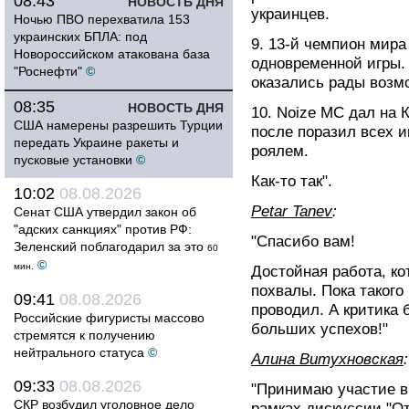
08:43
НОВОСТЬ ДНЯ
украинцев.
Ночью ПВО перехватила 153
украинских БПЛА: под
9. 13-й чемпион мир
Новороссийском атакована база
одновременной игры. 
"Роснефти"
©
оказались рады возмо
08:35
НОВОСТЬ ДНЯ
10. Noize MC дал на 
США намерены разрешить Турции
после поразил всех 
передать Украине ракеты и
роялем.
пусковые установки
©
Как-то так".
10:02
08.08.2026
Petar Tanev
:
Сенат США утвердил закон об
"адских санкциях" против РФ:
"Спасибо вам!
Зеленский поблагодарил за это
60
©
мин.
Достойная работа, к
похвалы. Пока такого
09:41
08.08.2026
проводил. А критика 
Российские фигуристы массово
больших успехов!"
стремятся к получению
нейтрального статуса
©
Алина Витухновская
:
09:33
08.08.2026
"Принимаю участие в
СКР возбудил уголовное дело
рамках дискуссии "От