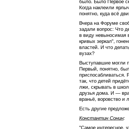
было. Было Первое се
Когда наклеили ярлыч
понятно, куда всё дви
Вчера на Форуме сво
задали вопрос: Что 
в виду невыносимая 
кривых зеркал", гонен
властей. И что делат
вузах?
Выступавшие могли п
Первый, понятно, был
приспосабливаться. 
так, что детей придё
лжи, скрывать в школ
друзья дома. И — вра
враньё, воровство и 
Есть другие предлож
Константин Сонин
:
"Самое интересное, ч