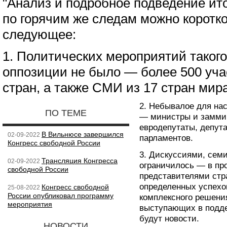
"Анализ и подробное подведение ито
по горячим же следам можно коротко
следующее:
1. Политических мероприятий таког
оппозиции не было — более 500 уча
стран, а также СМИ из 17 стран мира
2. Небывалое для на
ПО ТЕМЕ
— министры и заммин
евродепутаты, депут
В Вильнюсе завершился
02-09-2022
парламентов.
Конгресс свободной России
3. Дискуссиями, сем
Трансляция Конгресса
02-09-2022
ограничилось — в про
свободной России
представителями стр
определенных успехо
Конгресс свободной
25-08-2022
России опубликовал программу
комплексного решени
мероприятия
выступающих в подде
будут новости.
НОВОСТИ