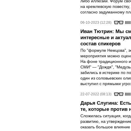
либо иллюзий. Форум сво
на кремлевскую повестку
согласно задуманному пл
06-10-2023 (12:28)
Иван Тютрин: Мы с
интересные и актуа
состав спикеров
По "формуле Немцова", 
мероприятия можно оцени
На фоне традиционного и
СМИ" — "Дождя", "Медузы
забились в истерике по п
один из соловьевских ол
выступил с прямыми угро
22-07-2022 (08:13)
Дарья Слугина: Есть 
те, которые против 
Сложилась ситуация, ког
развитию, на утверждение
оказать большое влияние