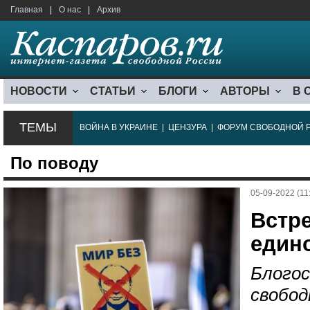
Главная
|
О нас
|
Архив
НОВОСТИ
СТАТЬИ
БЛОГИ
АВТОРЫ
В 
ТЕМЫ
ВОЙНА В УКРАИНЕ
|
ЦЕНЗУРА
|
ФОРУМ СВОБОДНОЙ 
По поводу
05-09-2022 (11
Встр
един
Блогос
свобод