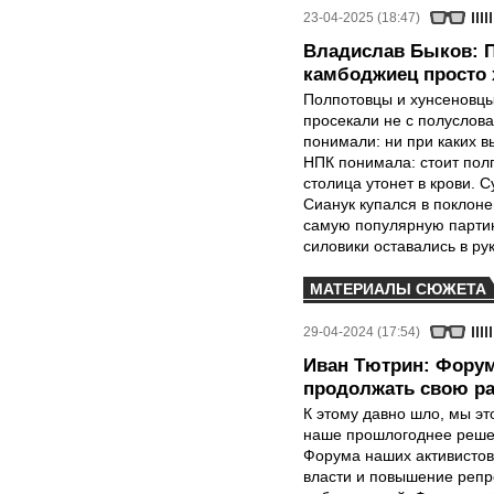
23-04-2025 (18:47)
Владислав Быков: П
камбоджиец просто 
Полпотовцы и хунсеновцы
просекали не с полуслов
понимали: ни при каких в
НПК понимала: стоит пол
столица утонет в крови. С
Сианук купался в поклоне
самую популярную партию
силовики оставались в ру
МАТЕРИАЛЫ СЮЖЕТА
29-04-2024 (17:54)
Иван Тютрин: Форум
продолжать свою р
К этому давно шло, мы эт
наше прошлогоднее решен
Форума наших активистов
власти и повышение репр