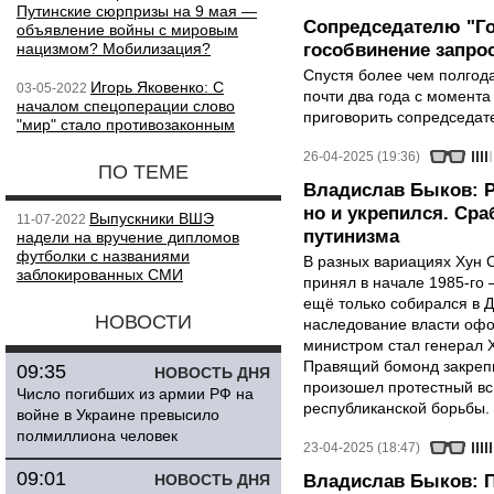
Путинские сюрпризы на 9 мая —
Сопредседателю "Г
объявление войны с мировым
нацизмом? Мобилизация?
гособвинение запро
Спустя более чем полгод
Игорь Яковенко: С
03-05-2022
почти два года с момента
началом спецоперации слово
приговорить сопредседате
"мир" стало противозаконным
26-04-2025 (19:36)
ПО ТЕМЕ
Владислав Быков: Р
но и укрепился. Ср
Выпускники ВШЭ
11-07-2022
путинизма
надели на вручение дипломов
футболки с названиями
В разных вариациях Хун С
заблокированных СМИ
принял в начале 1985-го 
ещё только собирался в Д
НОВОСТИ
наследование власти оф
министром стал генерал 
Правящий бомонд закрепи
09:35
НОВОСТЬ ДНЯ
произошел протестный вс
Число погибших из армии РФ на
республиканской борьбы.
войне в Украине превысило
полмиллиона человек
23-04-2025 (18:47)
09:01
НОВОСТЬ ДНЯ
Владислав Быков: П