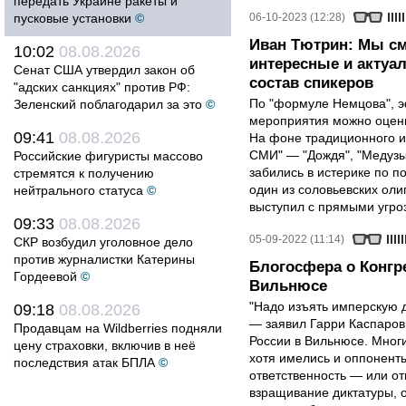
передать Украине ракеты и
пусковые установки
©
06-10-2023 (12:28)
Иван Тютрин: Мы с
10:02
08.08.2026
интересные и актуа
Сенат США утвердил закон об
состав спикеров
"адских санкциях" против РФ:
По "формуле Немцова", 
Зеленский поблагодарил за это
©
мероприятия можно оцени
09:41
08.08.2026
На фоне традиционного и
СМИ" — "Дождя", "Медузы
Российские фигуристы массово
забились в истерике по п
стремятся к получению
один из соловьевских ол
нейтрального статуса
©
выступил с прямыми угро
09:33
08.08.2026
05-09-2022 (11:14)
СКР возбудил уголовное дело
против журналистки Катерины
Блогосфера о Конгр
Гордеевой
©
Вильнюсе
"Надо изъять имперскую д
09:18
08.08.2026
— заявил Гарри Каспаров
Продавцам на Wildberries подняли
России в Вильнюсе. Мног
цену страховки, включив в неё
хотя имелись и оппонент
последствия атак БПЛА
©
ответственность — или от
взращивание диктатуры, 