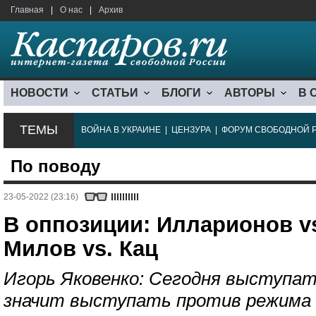
Главная
|
О нас
|
Архив
НОВОСТИ
СТАТЬИ
БЛОГИ
АВТОРЫ
В 
ТЕМЫ
ВОЙНА В УКРАИНЕ
|
ЦЕНЗУРА
|
ФОРУМ СВОБОДНОЙ 
По поводу
23-05-2022 (23:16)
В оппозиции: Илларионов vs
Милов vs. Кац
Игорь Яковенко: Сегодня выступа
значит выступать против режима