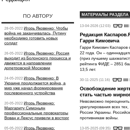
МАТЕРИАЛЫ РАЗДЕЛА
ПО АВТОРУ
13-04-2026 (12:03)
Игорь Яковенко: Чтобы
28-05-2022
война не заканчивалась, Путину
Редакция Каспаров.
необходимо готовить новых
Гарри Кимовича
солдат
Гарри Кимович Каспаров 
22 года. Он – одиннадца
Игорь Яковенко: Россия
26-05-2022
выходит из Болонского процесса и
(приз лучшему шахматисту
движется в направлении
рейтинга ФИДЕ – 2851 ба
допетровской Московии
13,5 лет.
Игорь Яковенко: В
24-05-2022
30-11-2025 (11:16)
Украине продолжается война, а
мир уже начал формирование
Освобождение жертв
послевоенного устройства
стать частью мирно
Невозможно переоценить 
Игорь Яковенко:
20-05-2022
урегулирования всех тех,
Маргариту Симоньян
России Украины. Российск
профессиональные провокаторы
Вован и Лексус привели в восторг
противникам войны.
Игорь Яковенко:
05-05-2022
13-05-2025 (09:35)