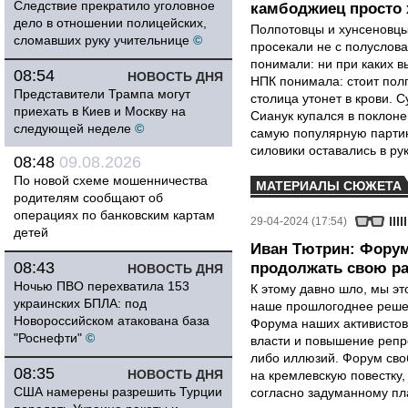
Следствие прекратило уголовное
камбоджиец просто 
дело в отношении полицейских,
Полпотовцы и хунсеновцы
сломавших руку учительнице
©
просекали не с полуслов
понимали: ни при каких в
08:54
НОВОСТЬ ДНЯ
НПК понимала: стоит пол
Представители Трампа могут
столица утонет в крови. С
приехать в Киев и Москву на
Сианук купался в поклоне
следующей неделе
©
самую популярную партию
силовики оставались в ру
08:48
09.08.2026
По новой схеме мошенничества
МАТЕРИАЛЫ СЮЖЕТА
родителям сообщают об
операциях по банковским картам
29-04-2024 (17:54)
детей
Иван Тютрин: Форум
08:43
продолжать свою р
НОВОСТЬ ДНЯ
Ночью ПВО перехватила 153
К этому давно шло, мы эт
украинских БПЛА: под
наше прошлогоднее решен
Новороссийском атакована база
Форума наших активистов
"Роснефти"
©
власти и повышение репр
либо иллюзий. Форум сво
08:35
НОВОСТЬ ДНЯ
на кремлевскую повестку
США намерены разрешить Турции
согласно задуманному пл