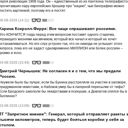
героя революции 1908 года. Он – единственный из их пантеона телеграфисто
прочитавших пару европейских брошюр про "нацию", чью биографию можно
постить картинкой, поэтому его и постят.
06-08-2026 (14:11)
Карина Кокрэлл-Ферре: Все чаще спрашивают россияне.
Это КОНЧИТСЯ тогда перед этим вопросом поставят одного старичка,
играющего жизнями как мячиком, который все начал и который не хочет
останавливаться. Но его слух устроен так, что он никогда не услышит этого
вопроса, пока его не задаст одновременно МИЛЛИОН или более россиян –
громко и ясно.
04-08-2026 (15:49)
Дмитрий Чернышев: Не согласен я и с тем, что мы предали
Россию.
Неужели было бы лучше, если бы Бунина расстреляли за участие в заговоре,
придуманном чекистами, а Набоков умер бы в лагерной пересылке от тифа?
Если Бродского закололи бы лекарствами в психушке, а Довлатов спился бы в
Таллинне?
03-08-2026 (13:09)
ТГ "Запретное мнение": Генерал, который отправляет ракеты 
тысячи километров, теперь будет бояться коробки у себя за
столом.