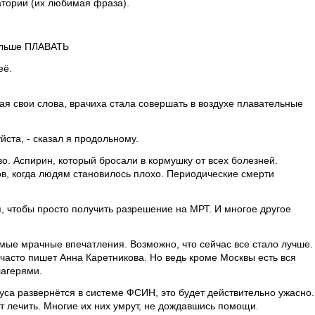
натории (их любимая фраза).
больше ПЛАВАТЬ
её.
рждая свои слова, врачиха стала совершать в воздухе плавательные
йста, - сказал я продольному.
. Аспирин, который бросали в кормушку от всех болезней.
ов, когда людям становилось плохо. Периодические смерти
, чтобы просто получить разрешение на МРТ. И многое другое
ые мрачные впечатления. Возможно, что сейчас все стало лучше.
часто пишет Анна Каретникова. Но ведь кроме Москвы есть вся
лагерями.
уса развернётся в системе ФСИН, это будет действительно ужасно.
т лечить. Многие их них умрут, не дождавшись помощи.