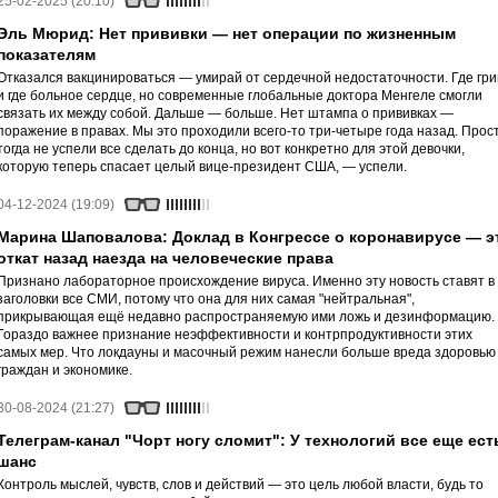
25-02-2025 (20:10)
Эль Мюрид: Нет прививки — нет операции по жизненным
показателям
Отказался вакцинироваться — умирай от сердечной недостаточности. Где гр
и где больное сердце, но современные глобальные доктора Менгеле смогли
связать их между собой. Дальше — больше. Нет штампа о прививках —
поражение в правах. Мы это проходили всего-то три-четыре года назад. Прос
тогда не успели все сделать до конца, но вот конкретно для этой девочки,
которую теперь спасает целый вице-президент США, — успели.
04-12-2024 (19:09)
Марина Шаповалова: Доклад в Конгрессе о коронавирусе — э
откат назад наезда на человеческие права
Признано лабораторное происхождение вируса. Именно эту новость ставят в
заголовки все СМИ, потому что она для них самая "нейтральная",
прикрывающая ещё недавно распространяемую ими ложь и дезинформацию.
Гораздо важнее признание неэффективности и контрпродуктивности этих
самых мер. Что локдауны и масочный режим нанесли больше вреда здоровью
граждан и экономике.
30-08-2024 (21:27)
Телеграм-канал "Чорт ногу сломит": У технологий все еще ест
шанс
Контроль мыслей, чувств, слов и действий — это цель любой власти, будь то