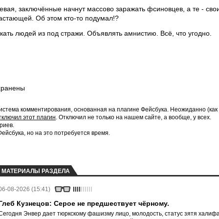
евая, заключённые начнут массово заражать фсиновцев, а те - сво
астающей. Об этом кто-то подумал!?
кать людей из под стражи. Объявлять амнистию. Всё, что угодно.
хранены
истема комментирования, основанная на плагине Фейсбука. Неожиданно (как
тключил этот плагин
. Отключил не только на нашем сайте, а вообще, у всех.
риев.
йсбука, но на это потребуется время.
МАТЕРИАЛЫ РАЗДЕЛА
06-08-2026 (15:41)
Глеб Кузнецов: Серое не предшествует чёрному.
Сегодня Энвер дает тюркскому фашизму лицо, молодость, статус зятя халифа