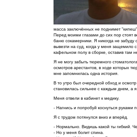
масса заключённых не поднимет "кипеш",
Перед моими глазами до сих пор стоят в
баню сокамерники. Я никогда не забуду
вывезти на суд, когда у меня защемило с
кафельном полу в сборке, оставив там не
Я не могу забыть тюремного стоматолога
осмотров арестантов, в ходе которых т
мне запомнилась одна история.
В то утро был очередной обход и осмотр
становилась сильнее с каждым днем, а я
Меня отвели в кабинет к медику.
- Нагнись и попробуй коснуться руками 
Я с трудом потянулся вниз и вперёд.
- Нормально. Видишь какой ты гибкий. Ч
- Но у меня болит спина.