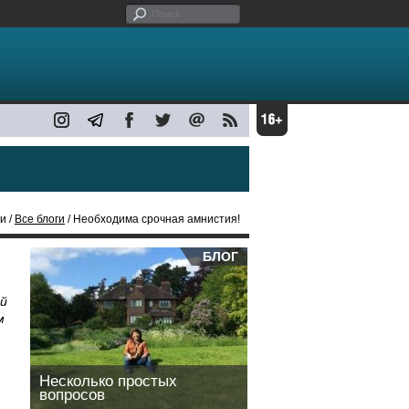
и /
Все блоги
/ Необходима срочная амнистия!
БЛОГ
ой
м
Несколько простых
вопросов