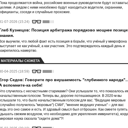
Пока продолжается война, российские военные руководители будут оставать
целями. А рядом с ними неизбежно будут находиться водители, охранники,
официанты, соседи и случайные прохожие.
31-07-2026 (15:24)
Глеб Кузнецов: Позиция арбитража порядково мощнее позици
знания.
Все выучили, что любой факт есть позиция в борьбе, что учёный у микрофона
выступает не как учёный, а как участник. Это подтверждалось каждый день и
закрепилось намертво.
МАТЕРИАЛЫ СЮЖЕТА
30-04-2025 (18:59)
Егор Седов: Говорите про внушаемость "глубинного народа"..
А вспомните-ка себя!
Что случилось с несчастными стариками? Они услышали то, что показалось и
начальственным голосом. Теперь вы, дорогие потешающиеся. В 2020-м вы
услышали то, что было начальственным голосом для вас. "Ведущие мировые
(случайно получилось "моровые") СМИ", "мнение ведущих ученых" – для вас
ведь это оно самое и есть. И здравый смысл был отброшен. Как смеете гулять
(дышать свежим воздухом, что необходимо для укрепления иммунитета), когд
мировая наука сказала "сидите дома"?!