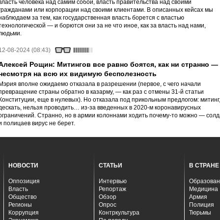
власть человека над самим собой, власть правительства над своими
гражданами или корпорации над своими клиентами. В описанных кейсах мы
наблюдаем за тем, как государственная власть борется с властью
технологической — и борются они за не что иное, как за власть над нами,
людьми.
12-08-2024 (08:43)
Алексей Рощин: Митингов все равно боятся, как ни странно —
несмотря на всю их видимую бесполезность
Мэрия вполне ожидаемо отказала в разрешении (первое, с чего начали
превращение страны обратно в казарму, — как раз с отмены 31-й статьи
Конституции, еще в нулевых). Но отказала под прикольным предлогом: митинг
дескать, нельзя проводить… из-за введенных в 2020-м коронавирусных
ограничений. Странно, но в армии колоннами ходить почему-то можно — солд
и полицаев вирус не берет.
НОВОСТИ
СТАТЬИ
В СТРАНЕ
Оппозиция
Интервью
Образован
Власть
Репортаж
Медицина
Общество
Обзор
Армия
Регионы
Опрос
Полиция
Коррупция
Контркультура
Тюрьмы