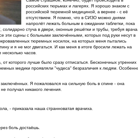
Самое страшное, конечно, будет происходить в
российских тюрьмах и лагерях. Я хорошо знаком с
российской тюремной медициной, а вернее - с её
отсутствием. Я помню, что в СИЗО можно днями
напролёт лежать больным в ожидании таблетки, пока
 солидарно стуча в двери, оконные решётки и трубы, требуя врача
се эти сцены с больными заключёнными, которых под руки несут в
 окровавленных тюремных носилок, на которых меня пытались
пину и я не мог двигаться. И как меня в итоге бросили лежать на
 несколько часов.
, от которого лучше было сразу отписаться. Бесконечных утренних
юремных медики проявляли "чудеса" безразличия к людям. Особенн
 заключённых. Я пожаловался на сильную боль в спине - она
 не получал никакого лечения.
пола, - приказала наша странноватая врачиха.
ерез боль достаёшь.