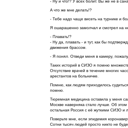
- Ну и что!? У всех болит. Вы же не в са
А что же мне делать!?
- Тебе надо чаще висеть на турнике и 
Я ошарашенно замолчал и смотрел на н
- Плавать!?
- Ну да, плавать - и тут, как бы подтве
движения брассом.
- Я понял. Отведи меня в камеру, пожалу
Таких историй в СИЗО я помню множество
Отсутствие врачей в течение многих час
арестантов на больничке.
Помню, как людям приходилось судиться
помню.
Тюремная медицина оставила у меня сам
Москве наверняка стало лучше. Об этом 
остальная Россия с её жуткими СИЗО и 
Поверьте мне, если эпидемия коронавир
Сотни тысяч людей просто никто не буде