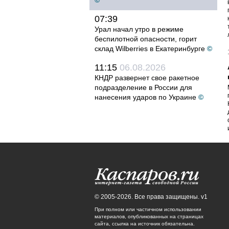
©
07:39
Урал начал утро в режиме
беспилотной опасности, горит
склад Wilberries в Екатеринбурге
©
11:15
06.08.2026
КНДР развернет свое ракетное
подразделение в России для
нанесения ударов по Украине
©
© 2005-2026. Все права защищены. v1
При полном или частичном использовании
материалов, опубликованных на страницах
сайта, ссылка на источник обязательна.