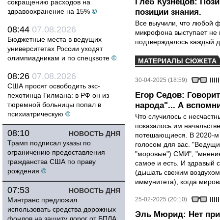
Глеб Кузнецов: Поз
сокращению расходов на
здравоохранение на 15%
©
позиции знания.
Все выучили, что любой ф
08:44
07.08.2026
микрофона выступает не к
Бюджетные места в ведущих
подтверждалось каждый д
университетах России уходят
олимпиадникам и по спецквоте
©
МАТЕРИАЛЫ СЮЖЕТА
08:26
07.08.2026
30-04-2025 (18:59)
США просят освободить экс-
Егор Седов: Говори
пехотинца Гилмана: в РФ он из
тюремной больницы попал в
народа"... А вспомни
психиатрическую
©
Что случилось с несчаст
показалось им начальств
08:10
НОВОСТЬ ДНЯ
потешающиеся. В 2020-м 
Трамп подписал указы по
голосом для вас. "Ведущ
ограничению предоставления
"моровые") СМИ", "мнение
гражданства США по праву
самое и есть. И здравый 
рождения
©
(дышать свежим воздухом
иммунитета), когда миров
07:53
НОВОСТЬ ДНЯ
Минтранс предложил
25-02-2025 (20:10)
использовать средства дорожных
Эль Мюрид: Нет при
фондов на защиту дорог от БПЛА