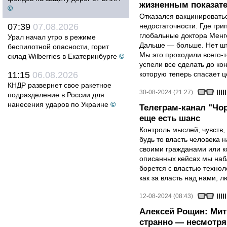
жизненным показат
©
Отказался вакцинировать
07:39
07.08.2026
недостаточности. Где гри
глобальные доктора Менге
Урал начал утро в режиме
Дальше — больше. Нет шт
беспилотной опасности, горит
Мы это проходили всего-т
склад Wilberries в Екатеринбурге
©
успели все сделать до кон
11:15
06.08.2026
которую теперь спасает 
КНДР развернет свое ракетное
30-08-2024 (21:27)
подразделение в России для
нанесения ударов по Украине
©
Телеграм-канал "Чор
еще есть шанс
Контроль мыслей, чувств,
будь то власть человека 
своими гражданами или к
описанных кейсах мы набл
борется с властью технол
как за власть над нами, 
12-08-2024 (08:43)
Алексей Рощин: Мити
странно — несмотря