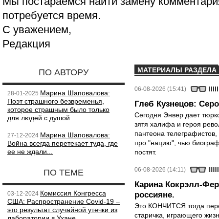
Мы постараемся найти замену комментария
потребуется время.
С уважением,
Редакция
МАТЕРИАЛЫ РАЗДЕЛА
ПО АВТОРУ
06-08-2026 (15:41)
Марина Шаповалова:
28-01-2025
Поэт страшного безвременья,
Глеб Кузнецов: Серо
которое страшным было только
Сегодня Энвер дает тюрк
для людей с душой
зятя халифа и героя рево
пантеона телеграфистов,
Марина Шаповалова:
27-12-2024
про "нацию", чью биограф
Война всегда перетекает туда, где
ее не ждали...
постят.
06-08-2026 (14:11)
ПО ТЕМЕ
Карина Кокрэлл-Фер
Комиссия Конгресса
03-12-2024
россияне.
США: Распространение Covid-19 –
Это КОНЧИТСЯ тогда пере
это результат случайной утечки из
старичка, играющего жизн
лаборатории в Ухане