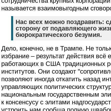
сотрудничества крупных корпораций
называется взаимовыгодным сговор
Нас всех можно поздравить: с
сторону от подавляющего жиз
бюрократического безумия.
Дело, конечно, не в Трампе. Не толь
избрание – результат действия всё 
работающих в США традиционных р
институтов. Они создают "сопротив
позволяют иногда откатить назад и
управляющих политических структур.
национальным государственным эли
к консенсусу с элитами надгосударс
устроить нам сообща полную швабов