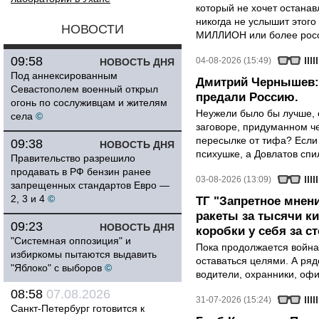
который не хочет останавл
никогда не услышит этого
НОВОСТИ
МИЛЛИОН или более росси
09:58
04-08-2026 (15:49)
НОВОСТЬ ДНЯ
Под аннексированным
Дмитрий Чернышев: 
Севастополем военный открыл
предали Россию.
огонь по сослуживцам и жителям
Неужели было бы лучше, 
села
©
заговоре, придуманном че
пересылке от тифа? Если
09:38
НОВОСТЬ ДНЯ
психушке, а Довлатов спи
Правительство разрешило
продавать в РФ бензин ранее
03-08-2026 (13:09)
запрещенных стандартов Евро —
2, 3 и 4
©
ТГ "Запретное мнени
ракеты за тысячи ки
09:23
НОВОСТЬ ДНЯ
коробки у себя за с
"Системная оппозиция" и
Пока продолжается война
избиркомы пытаются выдавить
оставаться целями. А ряд
"Яблоко" с выборов
©
водители, охранники, оф
08:58
07.08.2026
31-07-2026 (15:24)
Санкт-Петербург готовится к