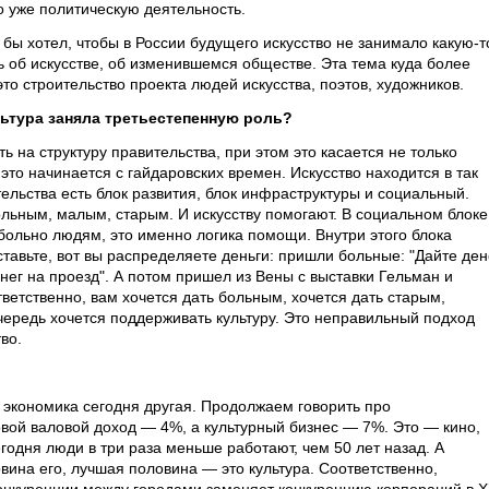
 уже политическую деятельность.
 бы хотел, чтобы в России будущего искусство не занимало какую-т
ь об искусстве, об изменившемся обществе. Эта тема куда более
 это строительство проекта людей искусства, поэтов, художников.
льтура заняла третьестепенную роль?
на структуру правительства, при этом это касается не только
это начинается с гайдаровских времен. Искусство находится в так
льства есть блок развития, блок инфраструктуры и социальный.
ольным, малым, старым. И искусству помогают. В социальном блоке
 больно людям, это именно логика помощи. Внутри этого блока
тавьте, вот вы распределяете деньги: пришли больные: "Дайте ден
енег на проезд". А потом пришел из Вены с выставки Гельман и
ответственно, вам хочется дать больным, хочется дать старым,
редь хочется поддерживать культуру. Это неправильный подход
во.
 экономика сегодня другая. Продолжаем говорить про
ой валовой доход — 4%, а культурный бизнес — 7%. Это — кино,
годня люди в три раза меньше работают, чем 50 лет назад. А
ина его, лучшая половина — это культура. Соответственно,