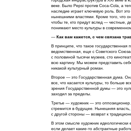
городская инфраструктура в ХХI веке в
веке. Было Pepsi против Coca-Cola, а те
наследие играет ключевую роль. Вот это
нынешними властями. Кроме того, что о
чтобы те, кто придут вслед — честные,
понимают место культуры в современно
—
Как вам кажется, с чем связана тр
В принципе, что такое государственная 
ведомственная, еще с Советского Союза. 
с половиной тысячи музеев, сто кинотеа
всю картину. Мы можем представить себе
никакой культурный роман.
Второе — это Государственная дума. Она
все, что касается культуры, то больше 
зрения Государственной думы — это хулиг
заходил за пределы.
Третье — художник — это оппозиционер.
стремится в будущее. Нынешняя власть, 
с другой стороны — возврат к традицио
В этом смысле художник идеологически
если делает какие-то абстрактные работ