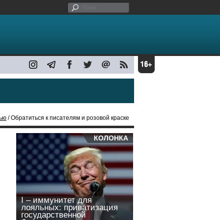
ью
/ Обратиться к писателям и розовой краске
КОЛОНКА
I – иммунитет для
лояльных: приватизация
государственной