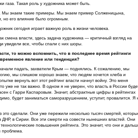
чки газа. Такая роль у художника может быть.
а. Мы знаем такие примеры. Мы знаем пример Солженицына,
и, но его влияние было огромным.
дожник сегодня играет важную роль в жизни человека.
как смена власти, здесь задача художника — критичный взгляд на
ди увидели все, чтобы спали с них шоры.
сти, то можно вспомнить, что в последнее время рейтинги
о временное явление или тенденция?
начали падать, захватили Крым — поднялись. К сожалению, мы
логию, мы слишком хорошо знаем, что людям хочется хлеба и
опытке вернуть вот этот рейтинг власти начнут войну. Это меня
то уже не так важно. В одном я не уверен, что власть в России буде
асен с Гарри Каспаровым. Значит, абстрактные цифры в рейтингах
идимо, будет заниматься саморазрушением, уступит, провалится. Я 
аз это сделали. Они уже пережили несколько тысяч смертей, которы
в ДНР, в Сирии. Все эти смерти на совести нынешних властей. Они
и технологические повышения рейтинга. Это значит, что они и даль
я проблема.