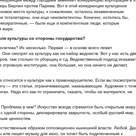
 конкуренции между городами заменяет конкуренцию корпораций в 
перь Берлин против Парижа. Вот в этой конкуренции культурное
 новое место культуры, к сожалению, осталось незамеченным
ни тоталитарны, они еще некомпетентны. Конечно, хотелось бы,
 демократичные, — были еще и компетентные люди, которые
м мире.
авля культуры со стороны государства?
политика? Их несколько. Первая — в основе всего лежит
Они смотрят на культуру как на набор ведомств. Вот у нас есть дв
тров, там столько-то уборщиц и т.д. Ведомственный подход искажае
 огромную институцию, она большая, но она ничего не делает,
 относится к культуре как к правонарушителю. Если вы посмотрите
всего — это статьи, ограничивающие, наказывающие. Художник с точ
ан. Надо его как-то ограничить, сказать, чтобы не матерился, не
 Проблема в чем? Искусство всегда стремится быть открытым миру
с одной стороны, декларировала закрытость, особый русский мир, 
нным ценностям.
 естественным образом оппозиционен нынешней власти. Любой. Да
ы или пишет музыку для кино, он хочет быть подключенным к