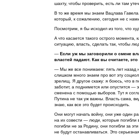
шахту, чтобы проверить, есть ли там уте
В то же время мы знаем Вацлава Гавел
который, к сожалению, сегодня не с нам
Посмотрим, я бы исходил из того, что ху
А что касается такого острого момента, 
ситуацию, власть, сделать так, чтобы лю
—
Если уж мы заговорили о смене вла
властей падают. Как вы считаете, эт
— Мы же все понимаем: пять лет назад 
слишком много знаем про вот эту социо
зрелищ. Я другое скажу: я боюсь, что в п
заботит, а поднимется или опустится — э
сменена с помощью выборов. Тут я согл
Путина не так уж важны. Власть сама, в
знаю, как все это будет происходить.
Они могут начать войну, они уже один р
на их совести — люди, которые погибли 
погибли не за Родину, они погибли за эт
не будут останавливаться. Это серьезна