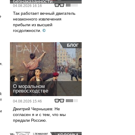
безнаказанности
04.08.2026 16:16
Так работает вечный двигатель
е
незаконного извлечения
прибыли из высшей
госдолжности.
©
БЛОГ
и.
О моральном
превосходстве
й
т
04.08.2026 15:46
Дмитрий Чернышев: Не
и
согласен я и с тем, что мы
предали Россию.