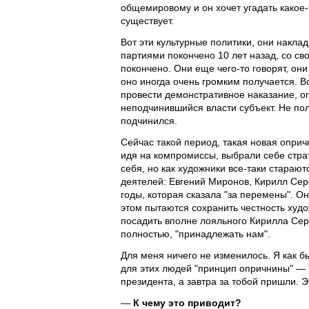
общемировому и он хочет угадать какое
существует.
Вот эти культурные политики, они накла
партиями покончено 10 лет назад, со св
покончено. Они еще чего-то говорят, они
оно иногда очень громким получается. Во
провести демонстративное наказание, ог
неподчинившийся власти субъект. Не пол
подчинился.
Сейчас такой период, такая новая оприч
идя на компромиссы, выбрали себе стра
себя, но как художники все-таки стараю
деятелей: Евгений Миронов, Кирилл Сере
годы, которая сказала "за перемены". Он
этом пытаются сохранить честность худо
посадить вполне лояльного Кирилла Сер
полностью, "принадлежать нам".
Для меня ничего не изменилось. Я как бы
для этих людей "принцип опричнины" — 
президента, а завтра за тобой пришли. 
—
К чему это приводит?