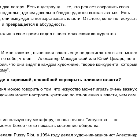
два лагеря. Есть андеграунд — те, кто решает сохранить свою
 подполье, где им довольно бледно удается высказываться. Есть
 они вынуждены потворствовать власти. От этого, конечно, искусст
м и превращается в абсурдность.
талин в свое время видел в писателях своих конкурентов.
. И мне кажется, нынешняя власть еще не достигла тех высот мысл
ет о себе, что он — Александр Македонский или Юлий Цезарь, но я
рия, что они видят в каждом художнике, творце конкурента, который
зму".
люди с харизмой, способной перекрыть влияние власти?
дня можно говорить о том, что искусство может играть очень важну
удожник может настроить критично по отношению к власти, чем сам
 использую эту метафору, но она точная: "искусство — не
 может более четко показать состояние общества.
елали Pussy Riot, в 1994 году делал художник-акционист Александ