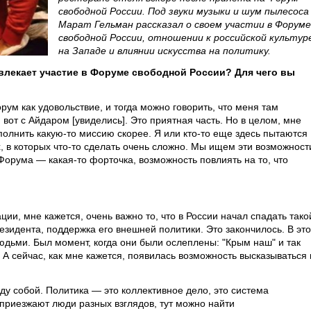
свободной России. Под звуки музыки и шум пылесоса
Марат Гельман рассказал о своем участии в Форуме
свободной России, отношении к российской культур
на Западе и влиянии искусства на политику.
влекает участие в Форуме свободной России? Для чего вы
м как удовольствие, и тогда можно говорить, что меня там
 вот с Айдаром [увиделись]. Это приятная часть. Но в целом, мне
полнить какую-то миссию скорее. Я или кто-то еще здесь пытаются
х, в которых что-то сделать очень сложно. Мы ищем эти возможност
орума — какая-то форточка, возможность повлиять на то, что
ии, мне кажется, очень важно то, что в России начал спадать тако
езидента, поддержка его внешней политики. Это закончилось. В это
юдьми. Был момент, когда они были ослеплены: "Крым наш" и так
 А сейчас, как мне кажется, появилась возможность высказываться 
ду собой. Политика — это коллективное дело, это система
 приезжают люди разных взглядов, тут можно найти