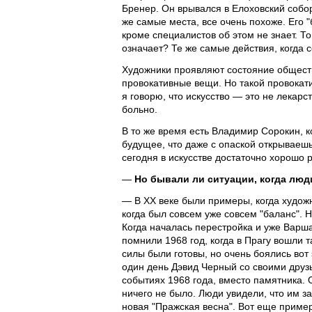
Бренер. Он врывался в Елоховский собор
же самые места, все очень похоже. Его 
кроме специалистов об этом не знает. То
означает? Те же самые действия, когда 
Художники проявляют состояние общества
провокативные вещи. Но такой провокат
я говорю, что искусство — это не лекарс
больно.
В то же время есть Владимир Сорокин, к
будущее, что даже с опаской открываешь
сегодня в искусстве достаточно хорошо р
—
Но бывали ли ситуации, когда люд
— В ХХ веке были примеры, когда художн
когда был совсем уже совсем "баланс". 
Когда началась перестройка и уже Варша
помнили 1968 год, когда в Прагу вошли 
силы были готовы, но очень боялись вот 
один день Дэвид Черный со своими друзь
событиях 1968 года, вместо памятника. 
ничего не было. Люди увидели, что им за
новая "Пражская весна". Вот еще пример 