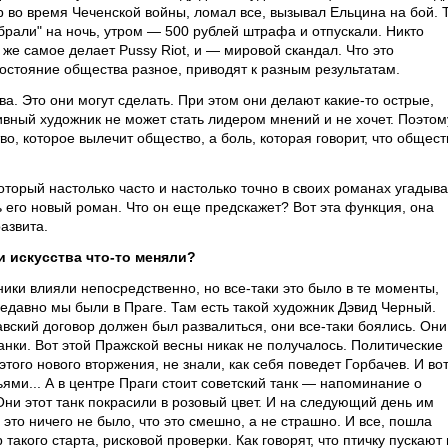
 во время Чеченской войны, ломал все, вызывал Ельцина на бой. 
"брали" на ночь, утром — 500 рублей штрафа и отпускали. Никто
 же самое делает Pussy Riot, и — мировой скандал. Что это
состояние общества разное, приводят к разным результатам.
. Это они могут сделать. При этом они делают какие-то острые,
ивный художник не может стать лидером мнений и не хочет. Поэтом
тво, которое вылечит общество, а боль, которая говорит, что общест
оторый настолько часто и настолько точно в своих романах угадыв
 его новый роман. Что он еще предскажет? Вот эта функция, она
азвита.
и искусства что-то меняли?
ики влияли непосредственно, но все-таки это было в те моменты,
Недавно мы были в Праге. Там есть такой художник Дэвид Черный.
вский договор должен был развалиться, они все-таки боялись. Они
танки. Вот этой Пражской весны никак не получалось. Политические
этого нового вторжения, не знали, как себя поведет Горбачев. И вот
ями... А в центре Праги стоит советский танк — напоминание о
Они этот танк покрасили в розовый цвет. И на следующий день им
 это ничего не было, что это смешно, а не страшно. И все, пошла
такого старта, рисковой проверки. Как говорят, что птичку пускают 