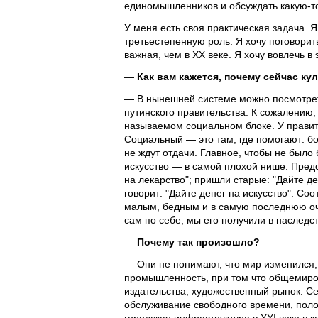
единомышленников и обсуждать какую-то
У меня есть своя практическая задача. Я
третьестепенную роль. Я хочу поговорит
важная, чем в ХХ веке. Я хочу вовлечь в
—
Как вам кажется, почему сейчас ку
— В нынешней системе можно посмотреть 
путинского правительства. К сожалению, 
называемом социальном блоке. У правите
Социальный — это там, где помогают: б
не ждут отдачи. Главное, чтобы не было
искусство — в самой плохой нише. Предс
на лекарство"; пришли старые: "Дайте д
говорит: "Дайте денег на искусство". Со
малым, бедным и в самую последнюю оче
сам по себе, мы его получили в наследст
—
Почему так произошло?
— Они не понимают, что мир изменился,
промышленность, при том что общемиров
издательства, художественный рынок. Се
обслуживание свободного времени, полов