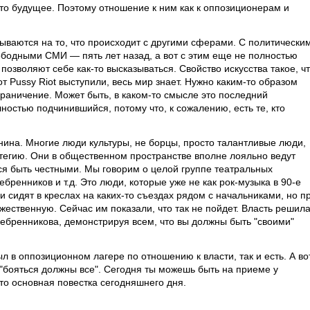
-то будущее. Поэтому отношение к ним как к оппозиционерам и
дываются на то, что происходит с другими сферами. С политически
ободными СМИ — пять лет назад, а вот с этим еще не полностью
 позволяют себе как-то высказываться. Свойство искусства такое, ч
т Pussy Riot выступили, весь мир знает. Нужно каким-то образом
раничение. Может быть, в каком-то смысле это последний
ностью подчинившийся, потому что, к сожалению, есть те, кто
нина. Многие люди культуры, не борцы, просто талантливые люди,
тегию. Они в общественном пространстве вполне лояльно ведут
тся быть честными. Мы говорим о целой группе театральных
бренников и т.д. Это люди, которые уже не как рок-музыка в 90-е
и сидят в креслах на каких-то съездах рядом с начальниками, но п
жественную. Сейчас им показали, что так не пойдет. Власть решил
ебренникова, демонстрируя всем, что вы должны быть "своими"
л в оппозиционном лагере по отношению к власти, так и есть. А во
"бояться должны все". Сегодня ты можешь быть на приеме у
Это основная повестка сегодняшнего дня.