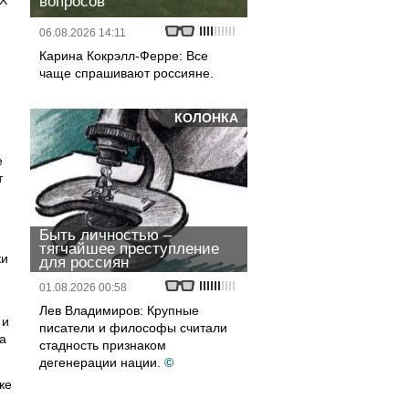
ХХ
вопросов
06.08.2026 14:11
Карина Кокрэлл-Ферре: Все
чаще спрашивают россияне.
КОЛОНКА
е
т
Быть личностью –
тягчайшее преступление
ки
для россиян
01.08.2026 00:58
Лев Владимиров: Крупные
 и
писатели и философы считали
а
стадность признаком
дегенерации нации.
©
же