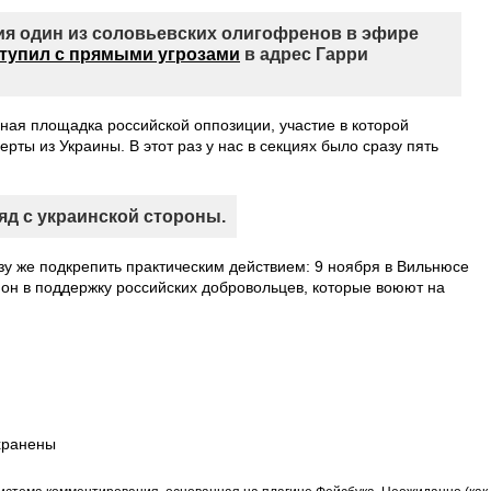
ия один из соловьевских олигофренов в эфире
тупил с прямыми угрозами
в адрес Гарри
ная площадка российской оппозиции, участие в которой
рты из Украины. В этот раз у нас в секциях было сразу пять
яд с украинской стороны.
у же подкрепить практическим действием: 9 ноября в Вильнюсе
он в поддержку российских добровольцев, которые воюют на
хранены