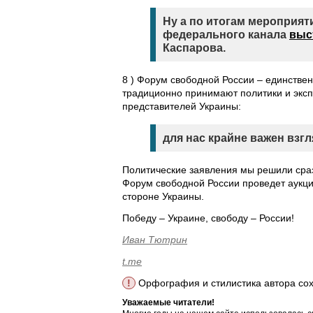
Ну а по итогам мероприят
федерального канала
выс
Каспарова.
8 ) Форум свободной России – единствен
традиционно принимают политики и экспе
представителей Украины:
для нас крайне важен взгл
Политические заявления мы решили сраз
Форум свободной России проведет аукци
стороне Украины.
Победу – Украине, свободу – России!
Иван Тютрин
t.me
!
Орфография и стилистика автора со
Уважаемые читатели!