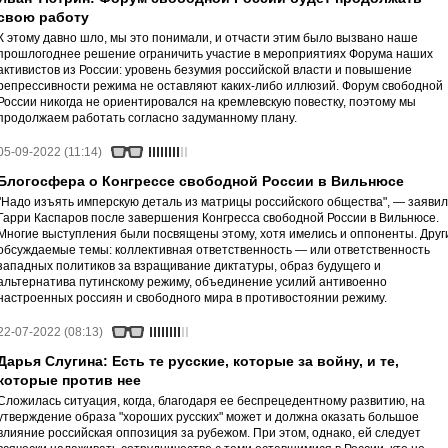
свою работу
К этому давно шло, мы это понимали, и отчасти этим было вызвано наше
прошлогоднее решение ограничить участие в мероприятиях Форума наших
активистов из России: уровень безумия российской власти и повышение
репрессивности режима не оставляют каких-либо иллюзий. Форум свободной
России никогда не ориентировался на кремлевскую повестку, поэтому мы
продолжаем работать согласно задуманному плану.
05-09-2022 (11:14)
Блогосфера о Конгрессе свободной России в Вильнюсе
"Надо изъять имперскую деталь из матрицы российского общества", — заявил
Гарри Каспаров после завершения Конгресса свободной России в Вильнюсе.
Многие выступления были посвящены этому, хотя имелись и оппоненты. Друг
обсуждаемые темы: коллективная ответственность — или ответственность
западных политиков за взращивание диктатуры, образ будущего и
альтернатива путинскому режиму, объединение усилий антивоенно
настроенных россиян и свободного мира в противостоянии режиму.
22-07-2022 (08:13)
Дарья Слугина: Есть те русские, которые за войну, и те,
которые против нее
Сложилась ситуация, когда, благодаря ее беспрецедентному развитию, на
утверждение образа "хороших русских" может и должна оказать большое
влияние российская оппозиция за рубежом. При этом, однако, ей следует