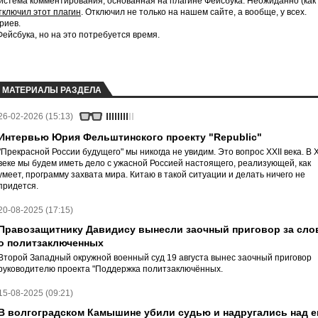
истема комментирования, основанная на плагине Фейсбука. Неожиданно (как
тключил этот плагин
. Отключил не только на нашем сайте, а вообще, у всех.
риев.
йсбука, но на это потребуется время.
МАТЕРИАЛЫ РАЗДЕЛА
26-02-2026 (15:13)
Интервью Юрия Фельштинского проекту "Republic"
"Прекрасной России будущего" мы никогда не увидим. Это вопрос XXII века. В 
веке мы будем иметь дело с ужасной Россией настоящего, реализующей, как
умеет, программу захвата мира. Китаю в такой ситуации и делать ничего не
придется.
20-08-2025 (17:15)
Правозащитнику Давидису вынесли заочный приговор за сло
о политзаключенных
Второй Западный окружной военный суд 19 августа вынес заочный приговор
руководителю проекта "Поддержка политзаключённых.
15-08-2025 (09:21)
В волгоградском Камышине убили судью и надругались над е