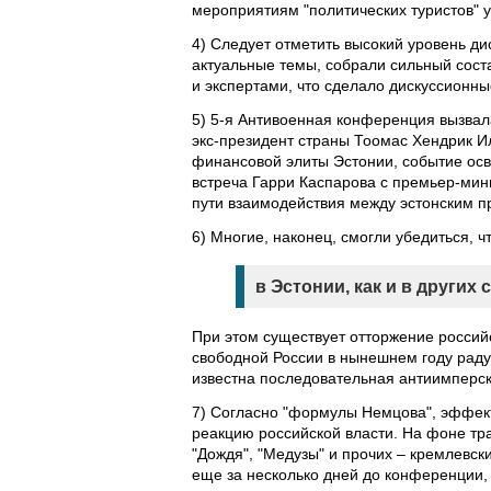
мероприятиям "политических туристов" у
4) Следует отметить высокий уровень д
актуальные темы, собрали сильный сост
и экспертами, что сделало дискуссионн
5) 5-я Антивоенная конференция вызвал
экс-президент страны Тоомас Хендрик Ил
финансовой элиты Эстонии, событие ос
встреча Гарри Каспарова с премьер-мин
пути взаимодействия между эстонским п
6) Многие, наконец, смогли убедиться, ч
в Эстонии, как и в других
При этом существует отторжение россий
свободной России в нынешнем году радуш
известна последовательная антиимперск
7) Согласно "формулы Немцова", эффек
реакцию российской власти. На фоне тр
"Дождя", "Медузы" и прочих – кремлевск
еще за несколько дней до конференции, 