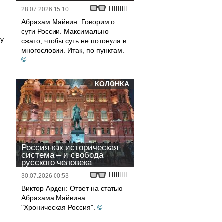
28.07.2026 15:10
Абрахам Майвин: Говорим о
сути России. Максимально
ду
сжато, чтобы суть не потонула в
многословии. Итак, по пунктам.
©
КОЛОНКА
ю
Россия как историческая
система – и свобода
русского человека
30.07.2026 00:53
Виктор Арден: Ответ на статью
Абрахама Майвина
"Хроническая Россия".
©