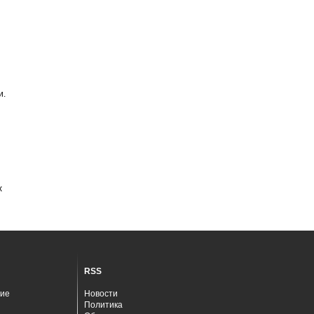
и.
х
RSS
ие
Новости
Политика