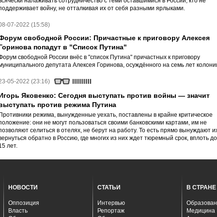
всячески налаживать сотрудничество с теми оставшимися в России, кто не
поддерживает войну, не отталкивая их от себя разными ярлыками.
08-07-2022 (15:58)
Форум свободной России: Причастные к приговору Алексея
Горинова попадут в "Список Путина"
Форум свободной России внёс в "список Путина" причастных к приговору
муниципального депутата Алексея Горинова, осуждённого на семь лет колони
23-05-2022 (23:16)
Игорь Яковенко: Сегодня выступать против войны — значит
выступать против режима Путина
Противники режима, вынужденные уехать, поставлены в крайне критическое
положение: они не могут пользоваться своими банковскими картами, им не
позволяют селиться в отелях, не берут на работу. То есть прямо вынуждают и
вернуться обратно в Россию, где многих из них ждет тюремный срок, вплоть до
15 лет.
НОВОСТИ
СТАТЬИ
В СТРАНЕ
Оппозиция
Интервью
Образован
Власть
Репортаж
Медицина