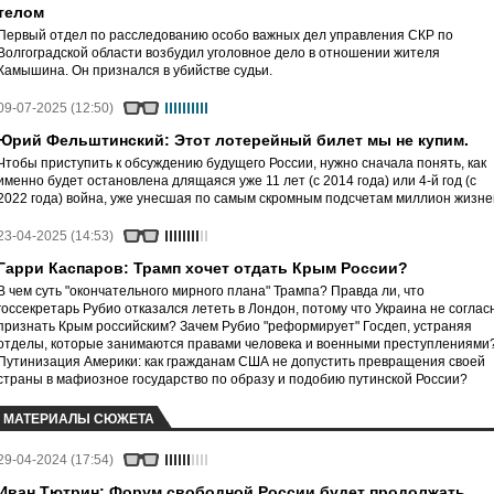
телом
Первый отдел по расследованию особо важных дел управления СКР по
Волгоградской области возбудил уголовное дело в отношении жителя
Камышина. Он признался в убийстве судьи.
09-07-2025 (12:50)
Юрий Фельштинский: Этот лотерейный билет мы не купим.
Чтобы приступить к обсуждению будущего России, нужно сначала понять, как
именно будет остановлена длящаяся уже 11 лет (с 2014 года) или 4-й год (с
2022 года) война, уже унесшая по самым скромным подсчетам миллион жизне
23-04-2025 (14:53)
Гарри Каспаров: Трамп хочет отдать Крым России?
В чем суть "окончательного мирного плана" Трампа? Правда ли, что
госсекретарь Рубио отказался лететь в Лондон, потому что Украина не соглас
признать Крым российским? Зачем Рубио "реформирует" Госдеп, устраняя
отделы, которые занимаются правами человека и военными преступлениями
Путинизация Америки: как гражданам США не допустить превращения своей
страны в мафиозное государство по образу и подобию путинской России?
МАТЕРИАЛЫ СЮЖЕТА
29-04-2024 (17:54)
Иван Тютрин: Форум свободной России будет продолжать