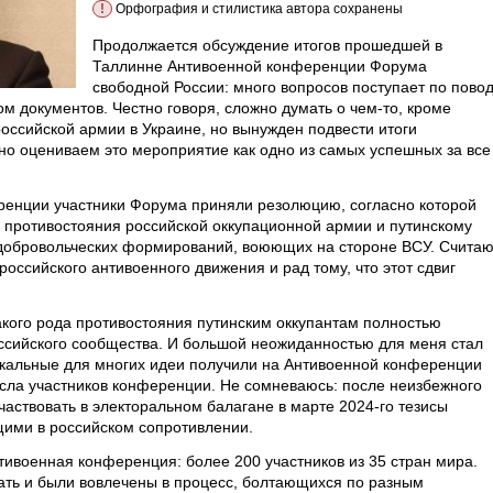
!
Орфография и стилистика автора сохранены
Продолжается обсуждение итогов прошедшей в
Таллинне Антивоенной конференции Форума
свободной России: много вопросов поступает по пово
м документов. Честно говоря, сложно думать о чем-то, кроме
оссийской армии в Украине, но вынужден подвести итоги
о оцениваем это мероприятие как одно из самых успешных за все
ренции участники Форума приняли резолюцию, согласно которой
ротивостояния российской оккупационной армии и путинскому
 добровольческих формирований, воюющих на стороне ВСУ. Счита
российского антивоенного движения и рад тому, что этот сдвиг
акого рода противостояния путинским оккупантам полностью
ссийского сообщества. И большой неожиданностью для меня стал
икальные для многих идеи получили на Антивоенной конференции
сла участников конференции. Не сомневаюсь: после неизбежного
аствовать в электоральном балагане в марте 2024-го тезисы
ими в российском сопротивлении.
тивоенная конференция: более 200 участников из 35 стран мира.
ать и были вовлечены в процесс, болтающихся по разным