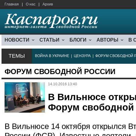
Главная
|
О нас
|
Архив
НОВОСТИ
СТАТЬИ
БЛОГИ
АВТОРЫ
В 
ТЕМЫ
ВОЙНА В УКРАИНЕ
|
ЦЕНЗУРА
|
ФОРУМ СВОБОДНОЙ 
ФОРУМ СВОБОДНОЙ РОССИИ
14.10.2016 13:40
В Вильнюсе откры
Форум свободной
В Вильнюсе 14 октября открылся В
России (ФСР). Известные деятели, 