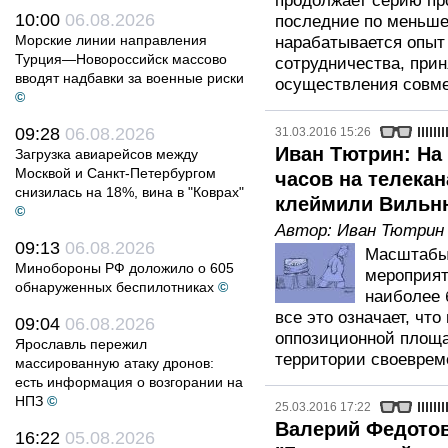
продолжает серию пр
10:00
06.08.2026
последние по меньше
Морские линии направления
нарабатывается опыт
Турция—Новороссийск массово
сотрудничества, при
вводят надбавки за военные риски
осуществления совме
©
09:28
06.08.2026
31.03.2016 15:26
Иван Тютрин: На
Загрузка авиарейсов между
Москвой и Санкт-Петербургом
часов на телекан
снизилась на 18%, вина в "Коврах"
клеймили Вильн
©
Автор:
Иван Тютрин
09:13
06.08.2026
Масштабы 
Минобороны РФ доложило о 605
мероприят
обнаруженных беспилотниках
©
наиболее 
все это означает, чт
09:04
06.08.2026
оппозиционной площа
Ярославль пережил
территории своевреме
массированную атаку дронов:
есть информация о возгорании на
НПЗ
©
25.03.2016 17:22
Валерий Федотов
16:22
05.08.2026