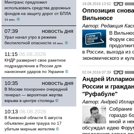
Минтранс предложил
19.08.2016 13:52
использовать средства дорожных
Оппозиция снова
фондов на защиту дорог от БПЛА
Вильнюсе
©
34 мин.
Автор:
Редакция Кас
07:39
НОВОСТЬ ДНЯ
В Вильнюс
Урал начал утро в режиме
Форум сво
беспилотной опасности
©
49 мин.
продолжит
в России, выхода из 
11:15
06.08.2026
экономического и кул
КНДР развернет свое ракетное
подразделение в России для
нанесения ударов по Украине
©
02.04.2016 07:39
Андрей Илларио
10:35
НОВОСТЬ ДНЯ
России и гражда
В Москве похоронен очередной
"Руфабуле"
генерал — вероятная жертва
взрыва в центре столицы
©
Автор:
Андрей Иллар
Собрание 
10:13
06.08.2026
гораздо б
В Киевской области 6 августа
мной и не
объявлен днем траура по 17
обсуждал идею Форум
убитым мирным жителям
©