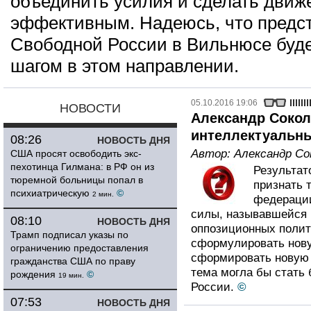
объединить усилия и сделать движ
эффективным. Надеюсь, что пред
Свободной России в Вильнюсе буд
шагом в этом направлении.
05.10.2016 19:06
НОВОСТИ
Александр Сокол
интеллектуальны
08:26
НОВОСТЬ ДНЯ
Автор:
Александр Со
США просят освободить экс-
пехотинца Гилмана: в РФ он из
Результат
тюремной больницы попал в
признать т
психиатрическую
©
2 мин.
федерации
силы, называвшейся 
08:10
НОВОСТЬ ДНЯ
оппозиционных полит
Трамп подписал указы по
сформулировать нову
ограничению предоставления
сформировать новую 
гражданства США по праву
тема могла бы стать
рождения
©
19 мин.
России.
©
07:53
НОВОСТЬ ДНЯ