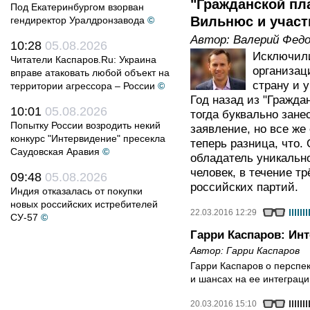
"Гражданской пл
Под Екатеринбургом взорван
Вильнюс и участ
гендиректор Уралдронзавода
©
Автор:
Валерий Фед
10:28
05.08.2026
Исключили
Читатели Каспаров.Ru: Украина
организац
вправе атаковать любой объект на
страну и 
территории агрессора – России
©
Год назад из "Гражд
10:01
05.08.2026
тогда буквально зане
Попытку России возродить некий
заявление, но все же
конкурс "Интервидение" пресекла
теперь разница, что.
Саудовская Аравия
©
обладатель уникальн
человек, в течение т
09:48
05.08.2026
российских партий.
Индия отказалась от покупки
новых российских истребителей
22.03.2016 12:29
СУ-57
©
Гарри Каспаров: Ин
Автор:
Гарри Каспаров
Гарри Каспаров о перспек
и шансах на ее интеграц
20.03.2016 15:10