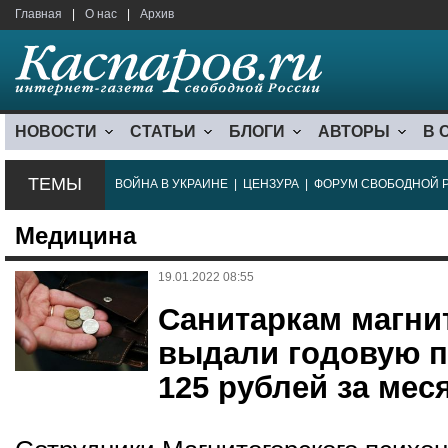
Главная
|
О нас
|
Архив
НОВОСТИ
СТАТЬИ
БЛОГИ
АВТОРЫ
В 
ТЕМЫ
ВОЙНА В УКРАИНЕ
|
ЦЕНЗУРА
|
ФОРУМ СВОБОДНОЙ 
Медицина
19.01.2022 08:55
Санитаркам магни
выдали годовую п
125 рублей за мес