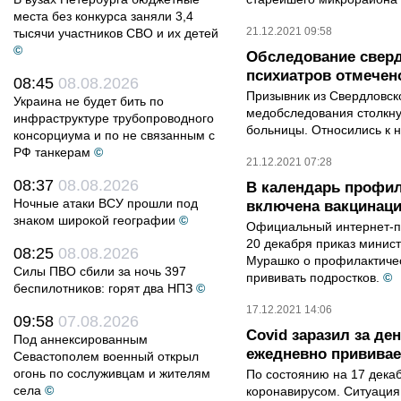
места без конкурса заняли 3,4
21.12.2021 09:58
тысячи участников СВО и их детей
©
Обследование свер
психиатров отмечен
08:45
08.08.2026
Призывник из Свердловск
Украина не будет бить по
медобследования столкну
инфраструктуре трубопроводного
больницы. Относились к н
консорциума и по не связанным с
РФ танкерам
©
21.12.2021 07:28
08:37
08.08.2026
В календарь профил
Ночные атаки ВСУ прошли под
включена вакцинаци
знаком широкой географии
©
Официальный интернет-п
20 декабря приказ минис
08:25
08.08.2026
Мурашко о профилактичес
Силы ПВО сбили за ночь 397
прививать подростков.
©
беспилотников: горят два НПЗ
©
17.12.2021 14:06
09:58
07.08.2026
Covid заразил за де
Под аннексированным
ежедневно прививае
Севастополем военный открыл
огонь по сослуживцам и жителям
По состоянию на 17 дека
села
©
коронавирусом. Ситуация