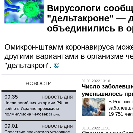
Вирусологи сообщ
"дельтакроне" — 
объединились в о
Омикрон-штамм коронавируса може
другими вариантами в организме ч
"дельтакрон".
©
01.01.2022 13:16
НОВОСТИ
Число заболевши
уменьшилось при
09:35
НОВОСТЬ ДНЯ
В России 
Число погибших из армии РФ на
заболевши
войне в Украине превысило
19 751 чел
полмиллиона человек
38 мин.
09:01
НОВОСТЬ ДНЯ
01.01.2022 11:31
Следствие прекратило уголовное