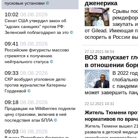
дженерика
пусковые установки
©
Срывы пос
10:02
08.08.2026
ремдефор
Сенат США утвердил закон об
закупать 
"адских санкциях" против РФ:
от Gilead. Имеющая п
Зеленский поблагодарил за это
©
оспорить в России вы
09:41
08.08.2026
Российские фигуристы массово
27.12.2021 06:54
стремятся к получению
ВОЗ запускает г
нейтрального статуса
©
в отношении бор
09:33
08.08.2026
В 2022 го
СКР возбудил уголовное дело
глобально
против журналистки Катерины
с пандеми
Гордеевой
©
может завершить па
09:18
08.08.2026
22.12.2021 10:31
Продавцам на Wildberries подняли
Житель Тюмени прот
цену страховки, включив в неё
нормативов по врач
последствия атак БПЛА
©
Житель Тюмени вышел 21 
09:03
08.08.2026
развала в детской медици
В вузах Петербурга бюджетные
старейшего микрорайона 