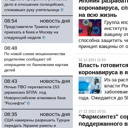
Япония разрабат
дело в отношении полицейских,
коронавируса, с
сломавших руку учительнице
©
на всю жизнь
08:54
НОВОСТЬ ДНЯ
Группа яп
Представители Трампа могут
института
приехать в Киев и Москву на
вакцину о
следующей неделе
©
способна защитить че
принцип вакцины от ос
08:48
По новой схеме мошенничества
родителям сообщают об
31.12.2021 11:53
Власть готовитс
операциям по банковским картам
детей
коронавируса в 
Из-за рас
08:43
НОВОСТЬ ДНЯ
власти Ро
Ночью ПВО перехватила 153
заболевае
украинских БПЛА: под
года. Ожидается до 5
Новороссийском атакована база
"Роснефти"
©
27.12.2021 10:51
08:35
НОВОСТЬ ДНЯ
"Фармсинтез" со
США намерены разрешить Турции
поддержанного в
передать Украине ракеты и