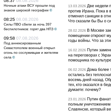
08:37
08.08.2026
Ночные атаки ВСУ прошли под
Две недели 
13.03.2026
знаком широкой географии
©
против Ирана. Пока в
отменил санкции в от
08:25
08.08.2026
Что сказали бы Вы о с
Силы ПВО сбили за ночь 397
беспилотников: горят два НПЗ
©
В Москве за
28.02.2026
помещении откроют муз
09:58
07.08.2026
годы войны. Что за эти
Под аннексированным
Севастополем военный открыл
Путин замен
16.02.2026
огонь по сослуживцам и жителям
на переговорах с Укра
села
©
помощника по культуре
Дома более 
06.02.2026
остались без теплосна
восемь дней назад. О
тех, кто оказался в бед
думаете: почему?
Путин фанат
23.01.2026
полным уничтожением э
Славянске, который ве