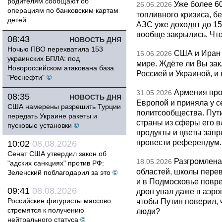
родителям сообщают об
Уже более 6
26.06.2026
операциям по банковским картам
топливного кризиса, бе
детей
АЗС уже доходят до 1
вообще закрылись. Чт
08:43
НОВОСТЬ ДНЯ
Ночью ПВО перехватила 153
США и Иран 
15.06.2026
украинских БПЛА: под
мире. Ждёте ли Вы за
Новороссийском атакована база
Россией и Украиной, и
"Роснефти"
©
Армения про
31.05.2026
08:35
НОВОСТЬ ДНЯ
Европой и приняла у с
США намерены разрешить Турции
политсообщества. Пут
передать Украине ракеты и
страны из сферы его в
пусковые установки
©
продукты и цветы запр
провести референдум.
10:02
08.08.2026
Сенат США утвердил закон об
Разгромлена
18.05.2026
"адских санкциях" против РФ:
областей, школы перево
Зеленский поблагодарил за это
©
и в Подмосковье повр
09:41
08.08.2026
дрон упал даже в аэро
Российские фигуристы массово
чтобы Путин поверил, 
стремятся к получению
люди?
нейтрального статуса
©