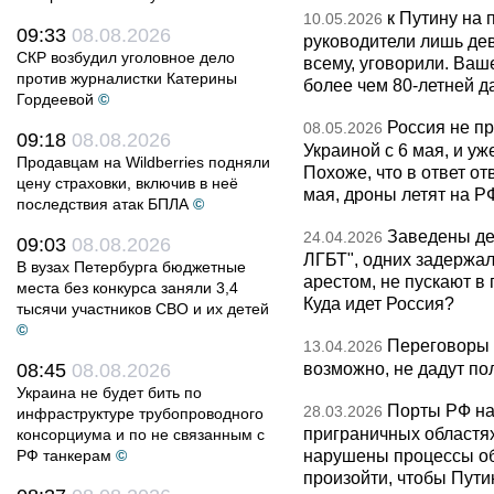
к Путину на
10.05.2026
09:33
08.08.2026
руководители лишь дев
СКР возбудил уголовное дело
всему, уговорили. Ва
против журналистки Катерины
более чем 80-летней д
Гордеевой
©
Россия не п
08.05.2026
09:18
08.08.2026
Украиной с 6 мая, и у
Продавцам на Wildberries подняли
Похоже, что в ответ о
цену страховки, включив в неё
мая, дроны летят на Р
последствия атак БПЛА
©
Заведены дел
24.04.2026
09:03
08.08.2026
ЛГБТ", одних задержал
В вузах Петербурга бюджетные
арестом, не пускают в
места без конкурса заняли 3,4
Куда идет Россия?
тысячи участников СВО и их детей
©
Переговоры 
13.04.2026
возможно, не дадут по
08:45
08.08.2026
Украина не будет бить по
Порты РФ на
28.03.2026
инфраструктуре трубопроводного
приграничных областя
консорциума и по не связанным с
нарушены процессы об
РФ танкерам
©
произойти, чтобы Пут