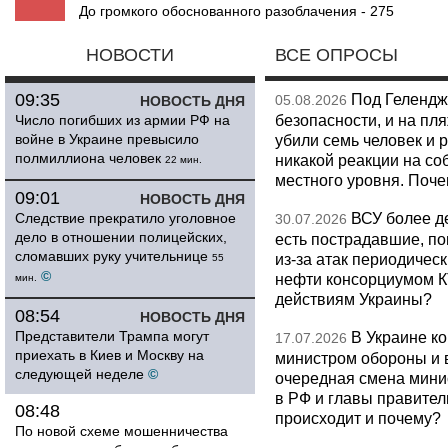
До громкого обоснованного разоблачения - 275
НОВОСТИ
ВСЕ ОПРОСЫ
09:35
Под Гелендж
05.08.2026
НОВОСТЬ ДНЯ
безопасности, и на пл
Число погибших из армии РФ на
войне в Украине превысило
убили семь человек и 
полмиллиона человек
никакой реакции на со
22 мин.
местного уровня. Поч
09:01
НОВОСТЬ ДНЯ
ВСУ более де
Следствие прекратило уголовное
30.07.2026
дело в отношении полицейских,
есть пострадавшие, п
сломавших руку учительнице
из-за атак периодическ
55
©
нефти консорциумом КТ
мин.
действиям Украины?
08:54
НОВОСТЬ ДНЯ
Представители Трампа могут
В Украине к
17.07.2026
приехать в Киев и Москву на
министром обороны и 
следующей неделе
©
очередная смена мини
в РФ и главы правитель
08:48
происходит и почему?
По новой схеме мошенничества