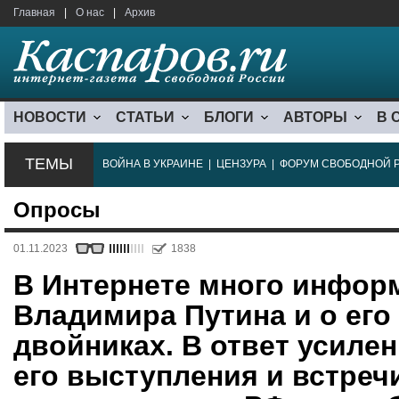
Главная
|
О нас
|
Архив
НОВОСТИ
СТАТЬИ
БЛОГИ
АВТОРЫ
В 
ТЕМЫ
ВОЙНА В УКРАИНЕ
|
ЦЕНЗУРА
|
ФОРУМ СВОБОДНОЙ 
Опросы
01.11.2023
1838
В Интернете много инфор
Владимира Путина и о ег
двойниках. В ответ усиле
его выступления и встречи