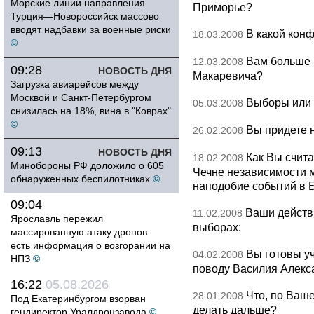
Морские линии направления
Приморье?
Турция—Новороссийск массово
вводят надбавки за военные риски
В какой кон
18.03.2008
©
Вам больше 
12.03.2008
09:28
НОВОСТЬ ДНЯ
Макаревича?
Загрузка авиарейсов между
Москвой и Санкт-Петербургом
Выборы или
05.03.2008
снизилась на 18%, вина в "Коврах"
©
Вы придете 
26.02.2008
09:13
НОВОСТЬ ДНЯ
Как Вы счит
18.02.2008
Минобороны РФ доложило о 605
Чечне независимости 
обнаруженных беспилотниках
©
наподобие событий в 
09:04
Ваши действ
11.02.2008
Ярославль пережил
выборах:
массированную атаку дронов:
есть информация о возгорании на
Вы готовы уч
04.02.2008
НПЗ
©
поводу Василия Алекс
16:22
05.08.2026
Что, по Ваш
28.01.2008
Под Екатеринбургом взорван
делать дальше?
гендиректор Уралдронзавода
©