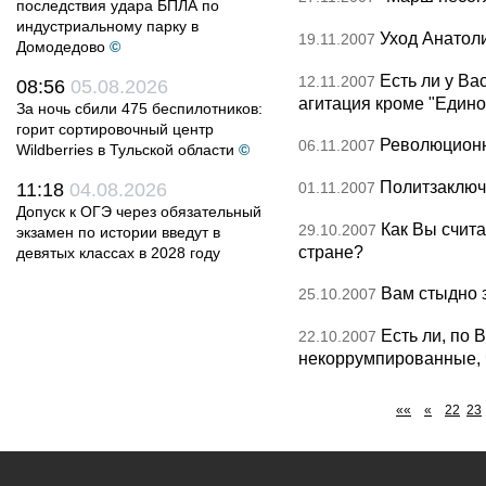
последствия удара БПЛА по
индустриальному парку в
Уход Анатол
19.11.2007
Домодедово
©
Есть ли у Ва
12.11.2007
08:56
05.08.2026
агитация кроме "Едино
За ночь сбили 475 беспилотников:
горит сортировочный центр
Революционн
06.11.2007
Wildberries в Тульской области
©
Политзаключе
11:18
04.08.2026
01.11.2007
Допуск к ОГЭ через обязательный
Как Вы счита
29.10.2007
экзамен по истории введут в
стране?
девятых классах в 2028 году
Вам стыдно з
25.10.2007
Есть ли, по
22.10.2007
некоррумпированные,
««
«
22
23