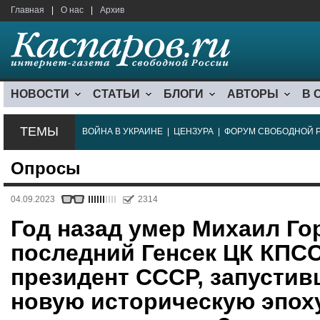
Главная
|
О нас
|
Архив
НОВОСТИ
СТАТЬИ
БЛОГИ
АВТОРЫ
В 
ТЕМЫ
ВОЙНА В УКРАИНЕ
|
ЦЕНЗУРА
|
ФОРУМ СВОБОДНОЙ 
Опросы
04.09.2023
2314
Год назад умер Михаил Го
последний Генсек ЦК КПС
президент СССР, запустив
новую историческую эпох