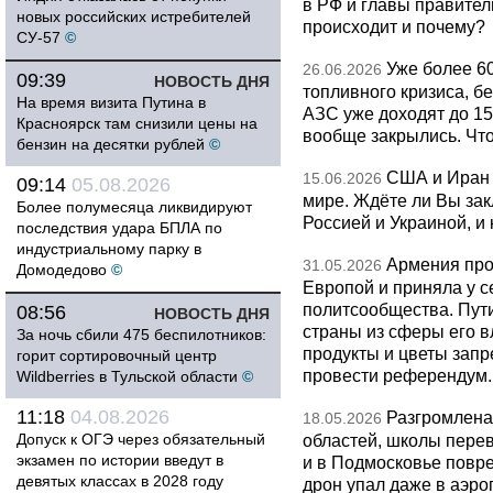
в РФ и главы правитель
новых российских истребителей
происходит и почему?
СУ-57
©
Уже более 6
26.06.2026
09:39
НОВОСТЬ ДНЯ
топливного кризиса, бе
На время визита Путина в
АЗС уже доходят до 1
Красноярск там снизили цены на
вообще закрылись. Чт
бензин на десятки рублей
©
США и Иран 
15.06.2026
09:14
05.08.2026
мире. Ждёте ли Вы за
Более полумесяца ликвидируют
Россией и Украиной, и
последствия удара БПЛА по
индустриальному парку в
Армения про
31.05.2026
Домодедово
©
Европой и приняла у с
политсообщества. Пут
08:56
НОВОСТЬ ДНЯ
страны из сферы его в
За ночь сбили 475 беспилотников:
продукты и цветы запр
горит сортировочный центр
провести референдум.
Wildberries в Тульской области
©
11:18
04.08.2026
Разгромлена
18.05.2026
Допуск к ОГЭ через обязательный
областей, школы перево
экзамен по истории введут в
и в Подмосковье повр
девятых классах в 2028 году
дрон упал даже в аэро