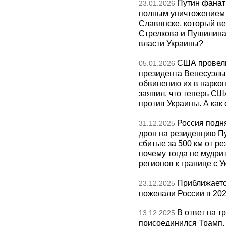
Путин фанат
23.01.2026
полным уничтожением э
Славянске, который ве
Стрелкова и Пушилина и
власти Украины?
США провели
05.01.2026
президента Венесуэлы 
обвинению их в нарко
заявил, что теперь СШ
против Украины. А как
Россия подн
31.12.2025
дрон на резиденцию П
сбитые за 500 км от р
почему тогда не мудрит
регионов к границе с У
Приближаетс
23.12.2025
пожелали России в 202
В ответ на т
13.12.2025
присоединился Трамп,