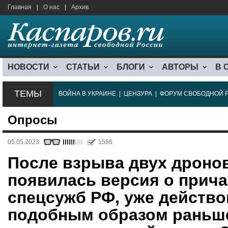
Главная
|
О нас
|
Архив
НОВОСТИ
СТАТЬИ
БЛОГИ
АВТОРЫ
В 
ТЕМЫ
ВОЙНА В УКРАИНЕ
|
ЦЕНЗУРА
|
ФОРУМ СВОБОДНОЙ 
Опросы
05.05.2023
1586
После взрыва двух дроно
появилась версия о прича
спецсужб РФ, уже действ
подобным образом раньше