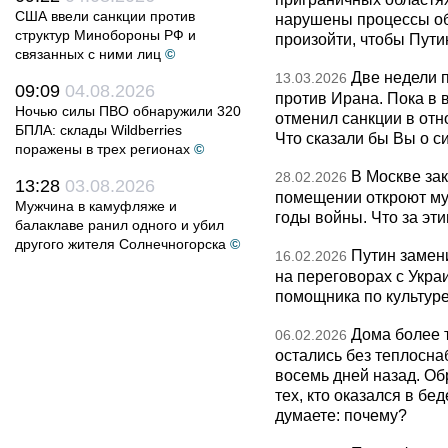
США ввели санкции против
нарушены процессы об
структур Минобороны РФ и
произойти, чтобы Пут
связанных с ними лиц
©
Две недели 
13.03.2026
09:09
04.08.2026
против Ирана. Пока в
Ночью силы ПВО обнаружили 320
отменил санкции в от
БПЛА: склады Wildberries
Что сказали бы Вы о с
поражены в трех регионах
©
В Москве за
28.02.2026
13:28
03.08.2026
помещении откроют муз
Мужчина в камуфляже и
годы войны. Что за эти
балаклаве ранил одного и убил
другого жителя Солнечногорска
©
Путин замен
16.02.2026
на переговорах с Укра
помощника по культуре
Дома более 
06.02.2026
остались без теплосна
восемь дней назад. О
тех, кто оказался в бед
думаете: почему?