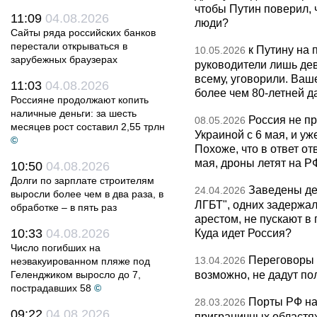
чтобы Путин поверил, 
11:09
04.08.2026
люди?
Сайты ряда российских банков
перестали открываться в
к Путину на
10.05.2026
зарубежных браузерах
руководители лишь дев
всему, уговорили. Ва
11:03
04.08.2026
более чем 80-летней д
Россияне продолжают копить
наличные деньги: за шесть
Россия не п
08.05.2026
месяцев рост составил 2,55 трлн
Украиной с 6 мая, и у
©
Похоже, что в ответ о
мая, дроны летят на Р
10:50
04.08.2026
Долги по зарплате строителям
Заведены дел
24.04.2026
выросли более чем в два раза, в
ЛГБТ", одних задержал
обработке – в пять раз
арестом, не пускают в
10:33
04.08.2026
Куда идет Россия?
Число погибших на
Переговоры 
13.04.2026
неэвакуированном пляже под
возможно, не дадут по
Геленджиком выросло до 7,
пострадавших 58
©
Порты РФ на
28.03.2026
09:22
04.08.2026
приграничных областя