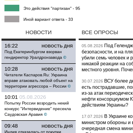
Это действия "партизан" - 95
Иной вариант ответа - 33
НОВОСТИ
ВСЕ ОПРОСЫ
16:22
Под Гелендж
05.08.2026
НОВОСТЬ ДНЯ
безопасности, и на пл
Под Екатеринбургом взорван
гендиректор Уралдронзавода
©
убили семь человек и 
никакой реакции на со
10:28
НОВОСТЬ ДНЯ
местного уровня. Поч
Читатели Каспаров.Ru: Украина
вправе атаковать любой объект на
ВСУ более де
30.07.2026
территории агрессора – России
©
есть пострадавшие, п
из-за атак периодическ
10:01
05.08.2026
нефти консорциумом КТ
Попытку России возродить некий
действиям Украины?
конкурс "Интервидение" пресекла
Саудовская Аравия
©
В Украине к
17.07.2026
министром обороны и 
09:48
НОВОСТЬ ДНЯ
очередная смена мини
Индия отказалась от покупки