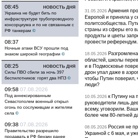
08:45
НОВОСТЬ ДНЯ
Армения про
31.05.2026
Украина не будет бить по
Европой и приняла у с
инфраструктуре трубопроводного
политсообщества. Пут
консорциума и по не связанным с
страны из сферы его в
РФ танкерам
©
продукты и цветы запр
08:37
провести референдум.
Ночные атаки ВСУ прошли под
Разгромлена
18.05.2026
знаком широкой географии
©
областей, школы перево
08:25
и в Подмосковье повр
НОВОСТЬ ДНЯ
дрон упал даже в аэро
Силы ПВО сбили за ночь 397
беспилотников: горят два НПЗ
©
чтобы Путин поверил, 
люди?
09:58
07.08.2026
Под аннексированным
к Путину на
10.05.2026
Севастополем военный открыл
руководители лишь дев
огонь по сослуживцам и жителям
всему, уговорили. Ва
села
©
более чем 80-летней д
09:38
07.08.2026
Россия не п
08.05.2026
Правительство разрешило
Украиной с 6 мая, и у
продавать в РФ бензин ранее