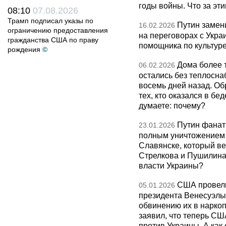
годы войны. Что за эти
08:10
07.08.2026
Трамп подписал указы по
Путин замен
16.02.2026
ограничению предоставления
на переговорах с Укра
гражданства США по праву
помощника по культуре
рождения
©
Дома более 
06.02.2026
остались без теплосна
восемь дней назад. О
тех, кто оказался в бед
думаете: почему?
Путин фанат
23.01.2026
полным уничтожением э
Славянске, который ве
Стрелкова и Пушилина и
власти Украины?
США провели
05.01.2026
президента Венесуэлы 
обвинению их в нарко
заявил, что теперь СШ
против Украины. А как