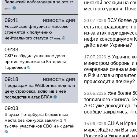
Зеленский поблагодарил за это
никакой реакции на со
37
©
местного уровня. Поч
мин.
09:41
ВСУ более де
НОВОСТЬ ДНЯ
30.07.2026
Российские фигуристы массово
есть пострадавшие, п
стремятся к получению
из-за атак периодическ
нейтрального статуса
©
нефти консорциумом КТ
57 мин.
действиям Украины?
09:33
СКР возбудил уголовное дело
В Украине к
17.07.2026
против журналистки Катерины
министром обороны и 
Гордеевой
©
очередная смена мини
в РФ и главы правитель
09:18
НОВОСТЬ ДНЯ
происходит и почему?
Продавцам на Wildberries подняли
цену страховки, включив в неё
Уже более 6
26.06.2026
последствия атак БПЛА
©
топливного кризиса, бе
АЗС уже доходят до 1
09:03
вообще закрылись. Чт
В вузах Петербурга бюджетные
места без конкурса заняли 3,4
США и Иран 
15.06.2026
тысячи участников СВО и их детей
мире. Ждёте ли Вы за
©
Россией и Украиной, и