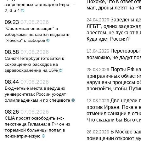
Похоже, что в ответ о
запрещенных стандартов Евро —
мая, дроны летят на Р
2, 3 и 4
©
Заведены дел
24.04.2026
09:23
07.08.2026
ЛГБТ", одних задержал
"Системная оппозиция" и
арестом, не пускают в
избиркомы пытаются выдавить
Куда идет Россия?
"Яблоко" с выборов
©
Переговоры 
13.04.2026
08:58
07.08.2026
возможно, не дадут по
Санкт-Петербург готовится к
сокращению расходов на
Порты РФ на
28.03.2026
здравоохранение на 15%
©
приграничных областя
08:44
07.08.2026
нарушены процессы об
Бюджетные места в ведущих
произойти, чтобы Пут
университетах России уходят
олимпиадникам и по спецквоте
©
Две недели 
13.03.2026
против Ирана. Пока в
08:26
07.08.2026
отменил санкции в от
США просят освободить экс-
Что сказали бы Вы о с
пехотинца Гилмана: в РФ он из
тюремной больницы попал в
В Москве за
28.02.2026
психиатрическую
©
помещении откроют муз