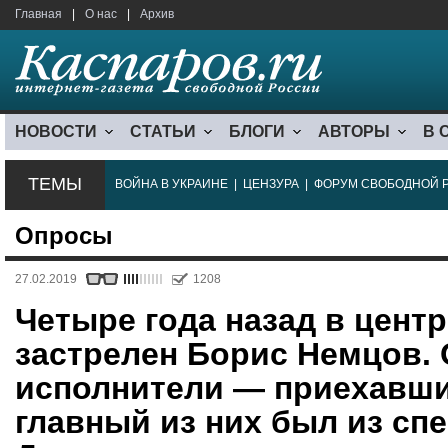
Главная
|
О нас
|
Архив
НОВОСТИ
СТАТЬИ
БЛОГИ
АВТОРЫ
В 
ТЕМЫ
ВОЙНА В УКРАИНЕ
|
ЦЕНЗУРА
|
ФОРУМ СВОБОДНОЙ 
Опросы
27.02.2019
1208
Четыре года назад в цент
застрелен Борис Немцов.
исполнители — приехавши
главный из них был из сп