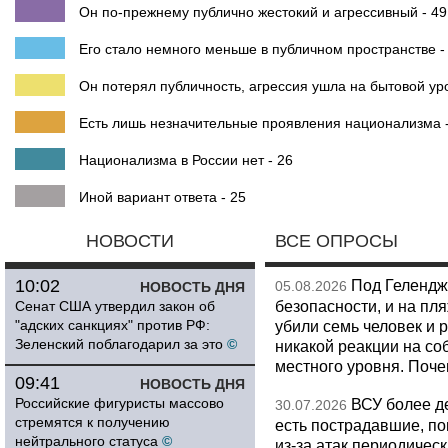
Он по-прежнему публично жестокий и агрессивный - 49
Его стало немного меньше в публичном пространстве -
Он потерял публичность, агрессия ушла на бытовой ур
Есть лишь незначительные проявления национализма -
Национализма в России нет - 26
Иной вариант ответа - 25
НОВОСТИ
ВСЕ ОПРОСЫ
10:02
Под Гелендж
05.08.2026
НОВОСТЬ ДНЯ
безопасности, и на пл
Сенат США утвердил закон об
"адских санкциях" против РФ:
убили семь человек и 
Зеленский поблагодарил за это
©
никакой реакции на со
местного уровня. Поч
09:41
НОВОСТЬ ДНЯ
Российские фигуристы массово
ВСУ более де
30.07.2026
стремятся к получению
есть пострадавшие, п
нейтрального статуса
©
из-за атак периодическ