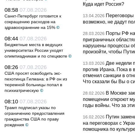
Куда идет Россия?
08:58
07.08.2026
Переговоры 
13.04.2026
Санкт-Петербург готовится к
возможно, не дадут по
сокращению расходов на
здравоохранение на 15%
©
Порты РФ на
28.03.2026
08:44
07.08.2026
приграничных областя
Бюджетные места в ведущих
нарушены процессы об
университетах России уходят
произойти, чтобы Пут
олимпиадникам и по спецквоте
©
Две недели 
13.03.2026
08:26
07.08.2026
против Ирана. Пока в
США просят освободить экс-
отменил санкции в от
пехотинца Гилмана: в РФ он из
Что сказали бы Вы о с
тюремной больницы попал в
психиатрическую
©
В Москве за
28.02.2026
помещении откроют муз
08:10
07.08.2026
годы войны. Что за эти
Трамп подписал указы по
ограничению предоставления
Путин замен
16.02.2026
гражданства США по праву
на переговорах с Укра
рождения
©
помощника по культуре