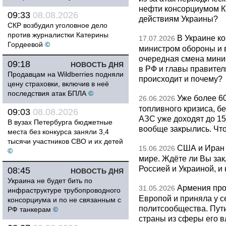
нефти консорциумом КТ
09:33
08.08.2026
действиям Украины?
СКР возбудил уголовное дело
против журналистки Катерины
В Украине к
17.07.2026
Гордеевой
©
министром обороны и 
очередная смена мини
09:18
НОВОСТЬ ДНЯ
в РФ и главы правитель
Продавцам на Wildberries подняли
происходит и почему?
цену страховки, включив в неё
последствия атак БПЛА
©
Уже более 6
26.06.2026
топливного кризиса, бе
09:03
08.08.2026
АЗС уже доходят до 1
В вузах Петербурга бюджетные
вообще закрылись. Чт
места без конкурса заняли 3,4
тысячи участников СВО и их детей
США и Иран 
15.06.2026
©
мире. Ждёте ли Вы за
Россией и Украиной, и
08:45
НОВОСТЬ ДНЯ
Украина не будет бить по
Армения про
31.05.2026
инфраструктуре трубопроводного
Европой и приняла у с
консорциума и по не связанным с
политсообщества. Пут
РФ танкерам
©
страны из сферы его в