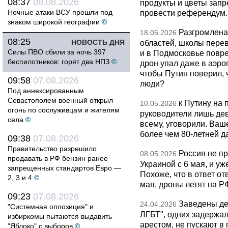
08:37
08.08.2026
продукты и цветы запр
Ночные атаки ВСУ прошли под
провести референдум.
знаком широкой географии
©
Разгромлена
18.05.2026
08:25
НОВОСТЬ ДНЯ
областей, школы перево
Силы ПВО сбили за ночь 397
и в Подмосковье повр
беспилотников: горят два НПЗ
©
дрон упал даже в аэро
чтобы Путин поверил, 
09:58
07.08.2026
люди?
Под аннексированным
Севастополем военный открыл
к Путину на
10.05.2026
огонь по сослуживцам и жителям
руководители лишь дев
села
©
всему, уговорили. Ва
более чем 80-летней д
09:38
07.08.2026
Правительство разрешило
Россия не п
08.05.2026
продавать в РФ бензин ранее
Украиной с 6 мая, и у
запрещенных стандартов Евро —
Похоже, что в ответ о
2, 3 и 4
©
мая, дроны летят на Р
09:23
07.08.2026
Заведены дел
24.04.2026
"Системная оппозиция" и
ЛГБТ", одних задержал
избиркомы пытаются выдавить
арестом, не пускают в
"Яблоко" с выборов
©