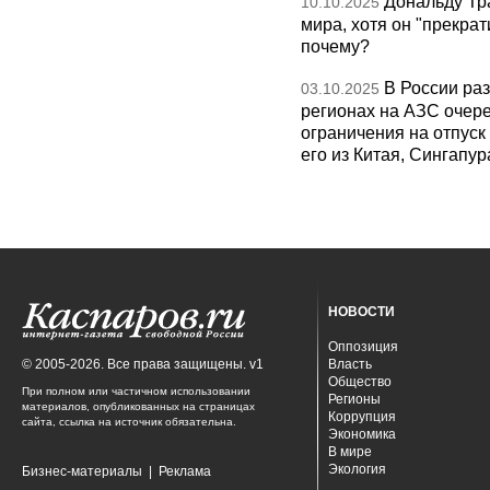
Дональду Тр
10.10.2025
мира, хотя он "прекрат
почему?
В России раз
03.10.2025
регионах на АЗС очере
ограничения на отпуск
его из Китая, Сингапур
НОВОСТИ
Оппозиция
© 2005-2026. Все права защищены. v1
Власть
Общество
При полном или частичном использовании
Регионы
материалов, опубликованных на страницах
Коррупция
сайта, ссылка на источник обязательна.
Экономика
В мире
Экология
Бизнес-материалы
|
Реклама