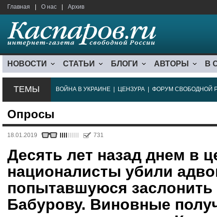
Главная
|
О нас
|
Архив
НОВОСТИ
СТАТЬИ
БЛОГИ
АВТОРЫ
В 
ТЕМЫ
ВОЙНА В УКРАИНЕ
|
ЦЕНЗУРА
|
ФОРУМ СВОБОДНОЙ 
Опросы
18.01.2019
731
Десять лет назад днем в 
националисты убили адво
попытавшуюся заслонить 
Бабурову. Виновные полу