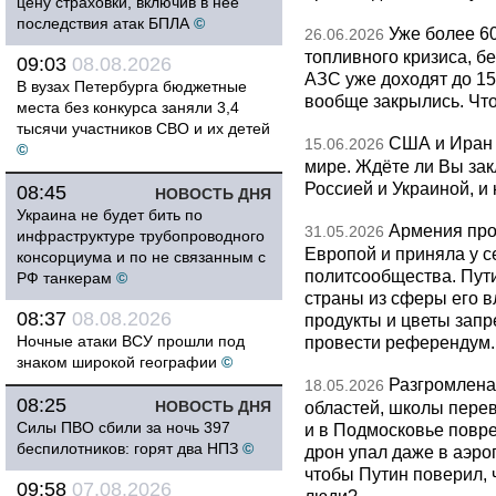
цену страховки, включив в неё
последствия атак БПЛА
©
Уже более 6
26.06.2026
топливного кризиса, бе
09:03
08.08.2026
АЗС уже доходят до 1
В вузах Петербурга бюджетные
вообще закрылись. Чт
места без конкурса заняли 3,4
тысячи участников СВО и их детей
США и Иран 
15.06.2026
©
мире. Ждёте ли Вы за
Россией и Украиной, и
08:45
НОВОСТЬ ДНЯ
Украина не будет бить по
Армения про
31.05.2026
инфраструктуре трубопроводного
Европой и приняла у с
консорциума и по не связанным с
политсообщества. Пут
РФ танкерам
©
страны из сферы его в
08:37
08.08.2026
продукты и цветы запр
Ночные атаки ВСУ прошли под
провести референдум.
знаком широкой географии
©
Разгромлена
18.05.2026
08:25
НОВОСТЬ ДНЯ
областей, школы перево
Силы ПВО сбили за ночь 397
и в Подмосковье повр
беспилотников: горят два НПЗ
©
дрон упал даже в аэро
чтобы Путин поверил, 
09:58
07.08.2026