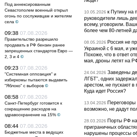
люди?
Под аннексированным
Севастополем военный открыл
к Путину на
10.05.2026
огонь по сослуживцам и жителям
руководители лишь дев
села
©
всему, уговорили. Ва
более чем 80-летней д
09:38
07.08.2026
Правительство разрешило
Россия не п
08.05.2026
продавать в РФ бензин ранее
Украиной с 6 мая, и у
запрещенных стандартов Евро —
Похоже, что в ответ о
2, 3 и 4
©
мая, дроны летят на Р
09:23
07.08.2026
Заведены дел
24.04.2026
"Системная оппозиция" и
ЛГБТ", одних задержал
избиркомы пытаются выдавить
арестом, не пускают в
"Яблоко" с выборов
©
Куда идет Россия?
08:58
07.08.2026
Переговоры 
13.04.2026
Санкт-Петербург готовится к
возможно, не дадут по
сокращению расходов на
здравоохранение на 15%
©
Порты РФ на
28.03.2026
08:44
07.08.2026
приграничных областя
Бюджетные места в ведущих
нарушены процессы об