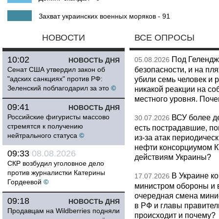
Захват украинских военных моряков - 91
НОВОСТИ
ВСЕ ОПРОСЫ
10:02
Под Гелендж
05.08.2026
НОВОСТЬ ДНЯ
безопасности, и на пл
Сенат США утвердил закон об
"адских санкциях" против РФ:
убили семь человек и 
Зеленский поблагодарил за это
©
никакой реакции на со
местного уровня. Поч
09:41
НОВОСТЬ ДНЯ
Российские фигуристы массово
ВСУ более де
30.07.2026
стремятся к получению
есть пострадавшие, п
нейтрального статуса
©
из-за атак периодическ
нефти консорциумом КТ
09:33
08.08.2026
действиям Украины?
СКР возбудил уголовное дело
против журналистки Катерины
В Украине к
17.07.2026
Гордеевой
©
министром обороны и 
очередная смена мини
09:18
НОВОСТЬ ДНЯ
в РФ и главы правитель
Продавцам на Wildberries подняли
происходит и почему?