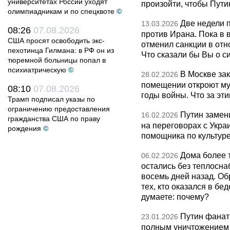
университетах России уходят
произойти, чтобы Пут
олимпиадникам и по спецквоте
©
Две недели 
13.03.2026
08:26
07.08.2026
против Ирана. Пока в
США просят освободить экс-
отменил санкции в от
пехотинца Гилмана: в РФ он из
Что сказали бы Вы о с
тюремной больницы попал в
психиатрическую
©
В Москве за
28.02.2026
помещении откроют муз
08:10
07.08.2026
годы войны. Что за эти
Трамп подписал указы по
ограничению предоставления
Путин замен
16.02.2026
гражданства США по праву
на переговорах с Укра
рождения
©
помощника по культуре
Дома более 
06.02.2026
остались без теплосна
восемь дней назад. О
тех, кто оказался в бед
думаете: почему?
Путин фанат
23.01.2026
полным уничтожением э