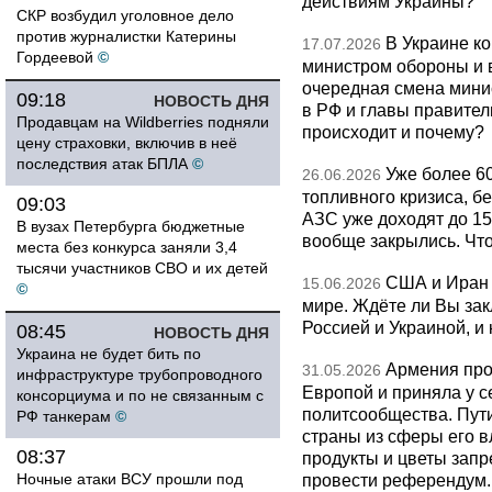
действиям Украины?
СКР возбудил уголовное дело
против журналистки Катерины
В Украине к
17.07.2026
Гордеевой
©
министром обороны и 
очередная смена мини
09:18
НОВОСТЬ ДНЯ
в РФ и главы правитель
Продавцам на Wildberries подняли
происходит и почему?
цену страховки, включив в неё
последствия атак БПЛА
©
Уже более 6
26.06.2026
топливного кризиса, бе
09:03
АЗС уже доходят до 1
В вузах Петербурга бюджетные
вообще закрылись. Чт
места без конкурса заняли 3,4
тысячи участников СВО и их детей
США и Иран 
15.06.2026
©
мире. Ждёте ли Вы за
Россией и Украиной, и
08:45
НОВОСТЬ ДНЯ
Украина не будет бить по
Армения про
31.05.2026
инфраструктуре трубопроводного
Европой и приняла у с
консорциума и по не связанным с
политсообщества. Пут
РФ танкерам
©
страны из сферы его в
08:37
продукты и цветы запр
Ночные атаки ВСУ прошли под
провести референдум.