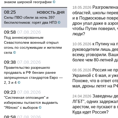
знаком широкой географии
©
Разгромлена
18.05.2026
08:25
НОВОСТЬ ДНЯ
областей, школы перево
Силы ПВО сбили за ночь 397
и в Подмосковье повр
беспилотников: горят два НПЗ
©
дрон упал даже в аэро
чтобы Путин поверил, 
09:58
07.08.2026
люди?
Под аннексированным
Севастополем военный открыл
к Путину на
10.05.2026
огонь по сослуживцам и жителям
руководители лишь дев
села
©
всему, уговорили. Ва
более чем 80-летней д
09:38
07.08.2026
Правительство разрешило
Россия не п
08.05.2026
продавать в РФ бензин ранее
Украиной с 6 мая, и у
запрещенных стандартов Евро —
Похоже, что в ответ о
2, 3 и 4
©
мая, дроны летят на Р
09:23
07.08.2026
Заведены дел
24.04.2026
"Системная оппозиция" и
ЛГБТ", одних задержал
избиркомы пытаются выдавить
арестом, не пускают в
"Яблоко" с выборов
©
Куда идет Россия?
08:58
07.08.2026