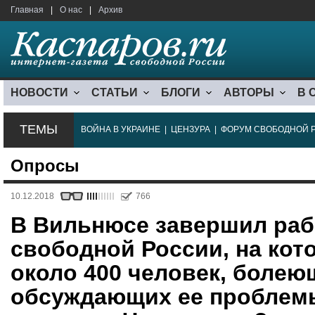
Главная
|
О нас
|
Архив
НОВОСТИ
СТАТЬИ
БЛОГИ
АВТОРЫ
В 
ТЕМЫ
ВОЙНА В УКРАИНЕ
|
ЦЕНЗУРА
|
ФОРУМ СВОБОДНОЙ 
Опросы
10.12.2018
766
В Вильнюсе завершил ра
свободной России, на кот
около 400 человек, болеющ
обсуждающих ее проблемы