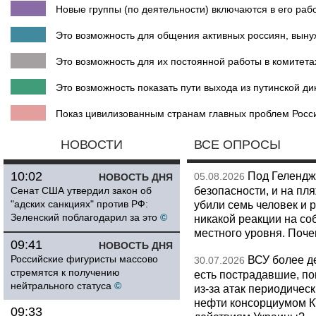
Новые группы (по деятельности) включаются в его рабо
Это возможность для общения активных россиян, вынуж
Это возможность для их постоянной работы в комитета
Это возможность показать пути выхода из путинской ди
Показ цивилизованным странам главных проблем Росси
НОВОСТИ
ВСЕ ОПРОСЫ
10:02
Под Гелендж
05.08.2026
НОВОСТЬ ДНЯ
безопасности, и на пл
Сенат США утвердил закон об
"адских санкциях" против РФ:
убили семь человек и 
Зеленский поблагодарил за это
©
никакой реакции на со
местного уровня. Поч
09:41
НОВОСТЬ ДНЯ
Российские фигуристы массово
ВСУ более де
30.07.2026
стремятся к получению
есть пострадавшие, п
нейтрального статуса
©
из-за атак периодическ
нефти консорциумом КТ
09:33