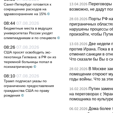
Переговоры 
13.04.2026
Санкт-Петербург готовится к
возможно, не дадут по
сокращению расходов на
здравоохранение на 15%
©
Порты РФ на
28.03.2026
08:44
07.08.2026
приграничных областя
Бюджетные места в ведущих
нарушены процессы об
университетах России уходят
произойти, чтобы Пут
олимпиадникам и по спецквоте
©
Две недели 
13.03.2026
08:26
07.08.2026
против Ирана. Пока в
США просят освободить экс-
отменил санкции в от
пехотинца Гилмана: в РФ он из
Что сказали бы Вы о с
тюремной больницы попал в
психиатрическую
©
В Москве за
28.02.2026
помещении откроют муз
08:10
07.08.2026
годы войны. Что за эти
Трамп подписал указы по
ограничению предоставления
Путин замен
16.02.2026
гражданства США по праву
на переговорах с Укра
рождения
©
помощника по культуре
Дома более 
06.02.2026