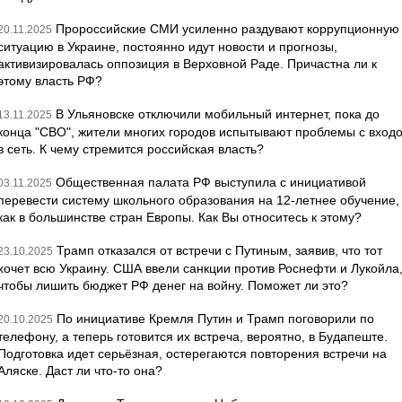
Пророссийские СМИ усиленно раздувают коррупционную
20.11.2025
ситуацию в Украине, постоянно идут новости и прогнозы,
активизировалась оппозиция в Верховной Раде. Причастна ли к
этому власть РФ?
В Ульяновске отключили мобильный интернет, пока до
13.11.2025
конца "СВО", жители многих городов испытывают проблемы с вход
в сеть. К чему стремится российская власть?
Общественная палата РФ выступила с инициативой
03.11.2025
перевести систему школьного образования на 12-летнее обучение,
как в большинстве стран Европы. Как Вы относитесь к этому?
Трамп отказался от встречи с Путиным, заявив, что тот
23.10.2025
хочет всю Украину. США ввели санкции против Роснефти и Лукойла
чтобы лишить бюджет РФ денег на войну. Поможет ли это?
По инициативе Кремля Путин и Трамп поговорили по
20.10.2025
телефону, а теперь готовится их встреча, вероятно, в Будапеште.
Подготовка идет серьёзная, остерегаются повторения встречи на
Аляске. Даст ли что-то она?