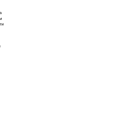
а
м
ти
и