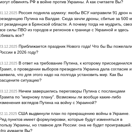
могут обвинять РФ в войне против Украины. А как считаете Вы?
Россия подняла шумиху: якобы ВСУ направили 91 дрон н
31.12.2025
резиденцию Путина на Валдае. Сюда зачли дроны, сбитые за 500 к
от резиденции в Брянской области. А почему тогда не мудрить, свез
все силы ПВО из городов и регионов к границе с Украиной и здесь
сбивать все?
Приближается праздник Нового года! Что бы Вы пожелал
23.12.2025
России в 2026 году?
В ответ на требование Путина, к которому присоединился
13.12.2025
Трамп, о проведении выборов президента Украина дала согласие и
заявила, что для этого надо на полгода установить мир. Как Вы
расцените ситуацию?
Ничем завершились переговоры Путина с посланцами
03.12.2025
Трампа по "мирному плану". Возможны ли вообще какие-либо
изменения взглядов Путина на войну с Украиной?
США выдвинули план по прекращению войны в Украине.
22.11.2025
Ряд пунктов имеет формулировки, которые будут изменяться в
пользу Украины, но главное для России: она не будет проигравшей.
Что думаете Вы?