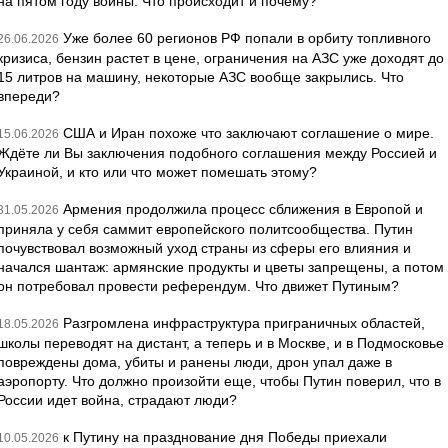
на пятом году войны. Что происходит и почему?
Уже более 60 регионов РФ попали в орбиту топливного
26.06.2026
кризиса, бензин растет в цене, ограничения на АЗС уже доходят до
15 литров на машину, некоторые АЗС вообще закрылись. Что
впереди?
США и Иран похоже что заключают соглашение о мире.
15.06.2026
Ждёте ли Вы заключения подобного соглашения между Россией и
Украиной, и кто или что может помешать этому?
Армения продолжила процесс сближения в Европой и
31.05.2026
приняла у себя саммит европейского политсообщества. Путин
почувствовал возможный уход страны из сферы его влияния и
начался шантаж: армянские продукты и цветы запрещены, а потом
он потребовал провести референдум. Что движет Путиным?
Разгромлена инфраструктура приграничных областей,
18.05.2026
школы переводят на дистант, а теперь и в Москве, и в Подмосковье
повреждены дома, убиты и ранены люди, дрон упал даже в
аэропорту. Что должно произойти еще, чтобы Путин поверил, что в
России идет война, страдают люди?
к Путину на празднование дня Победы приехали
10.05.2026