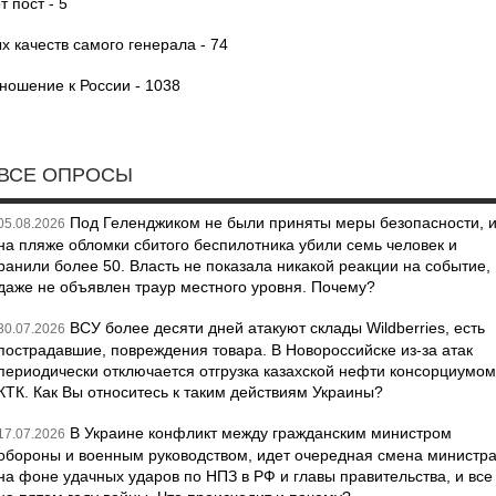
 пост - 5
 качеств самого генерала - 74
ношение к России - 1038
ВСЕ ОПРОСЫ
Под Геленджиком не были приняты меры безопасности, 
05.08.2026
на пляже обломки сбитого беспилотника убили семь человек и
ранили более 50. Власть не показала никакой реакции на событие,
даже не объявлен траур местного уровня. Почему?
ВСУ более десяти дней атакуют склады Wildberries, есть
30.07.2026
пострадавшие, повреждения товара. В Новороссийске из-за атак
периодически отключается отгрузка казахской нефти консорциумом
КТК. Как Вы относитесь к таким действиям Украины?
В Украине конфликт между гражданским министром
17.07.2026
обороны и военным руководством, идет очередная смена министр
на фоне удачных ударов по НПЗ в РФ и главы правительства, и все