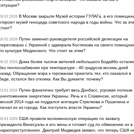
ситуации?
В Москве закрыли Музей истории ГУЛАГа, в его помещен
28.02.2026
откроют музей геноцида советского народа в годы войны. Что за эт
стоит?
Путин заменил руководителя российской делегации на
16.02.2026
переговорах с Украиной с адмирала Костюкова на своего помощни
по культуре Мединского. Что стоит за этим?
Дома более тысячи жителей небольшого Бодайбо остали
06.02.2026
без теплоснабжения при температуре - 40 градусов восемь дней
назад. Обращение мэра к горожанам приютить тех, кто оказался в
беде, остался без отклика. Как Вы думаете: почему?
Путин фанатично требует весь Донбасс, угрожая полным
23.01.2026
уничтожением энергетики Украины. Речь и о Славянске, который
весной 2014 года не поддался агитации Стрелкова и Пушилина и
изгнал их из города. Как поступить власти Украины?
США провели молниеносную операцию по захвату
05.01.2026
президента Венесуэлы и его жены и готовит суд по обвинению их в
наркопреступлениях. Дмитрий Медведев заявил, что теперь США н