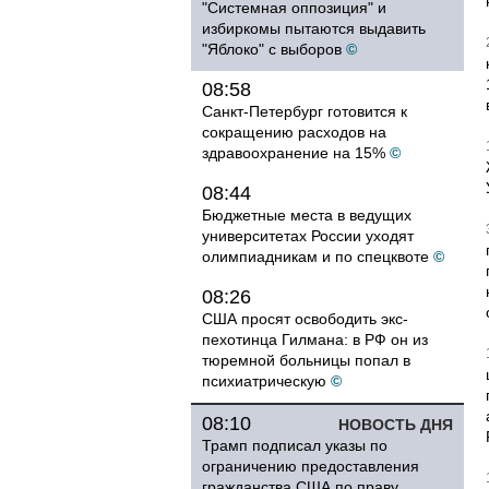
"Системная оппозиция" и
избиркомы пытаются выдавить
"Яблоко" с выборов
©
08:58
Санкт-Петербург готовится к
сокращению расходов на
здравоохранение на 15%
©
08:44
Бюджетные места в ведущих
университетах России уходят
олимпиадникам и по спецквоте
©
08:26
США просят освободить экс-
пехотинца Гилмана: в РФ он из
тюремной больницы попал в
психиатрическую
©
08:10
НОВОСТЬ ДНЯ
Трамп подписал указы по
ограничению предоставления
гражданства США по праву