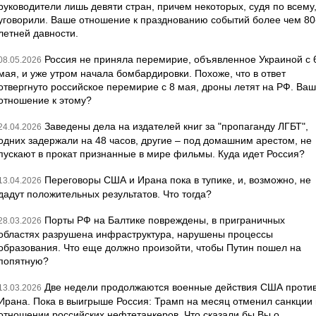
руководители лишь девяти стран, причем некоторых, судя по всему
уговорили. Ваше отношение к празднованию событий более чем 80
летней давности.
Россия не приняла перемирие, объявленное Украиной с 
08.05.2026
мая, и уже утром начала бомбардировки. Похоже, что в ответ
отвергнуто российское перемирие с 8 мая, дроны летят на РФ. Ва
отношение к этому?
Заведены дела на издателей книг за "пропаганду ЛГБТ",
24.04.2026
одних задержали на 48 часов, другие – под домашним арестом, не
пускают в прокат признанные в мире фильмы. Куда идет Россия?
Переговоры США и Ирана пока в тупике, и, возможно, не
13.04.2026
дадут положительных результатов. Что тогда?
Порты РФ на Балтике повреждены, в приграничных
28.03.2026
областях разрушена инфраструктура, нарушены процессы
образования. Что еще должно произойти, чтобы Путин пошел на
попятную?
Две недели продолжаются военные действия США проти
13.03.2026
Ирана. Пока в выигрыше Россия: Трамп на месяц отменил санкции 
отношении российских нефтетанкеров. Что сказали бы Вы о