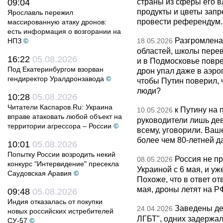
страны из сферы его в
09:04
продукты и цветы запр
Ярославль пережил
провести референдум.
массированную атаку дронов:
есть информация о возгорании на
Разгромлена
НПЗ
©
18.05.2026
областей, школы перево
16:22
05.08.2026
и в Подмосковье повр
Под Екатеринбургом взорван
дрон упал даже в аэро
гендиректор Уралдронзавода
©
чтобы Путин поверил, 
люди?
10:28
05.08.2026
Читатели Каспаров.Ru: Украина
к Путину на
10.05.2026
вправе атаковать любой объект на
руководители лишь дев
территории агрессора – России
©
всему, уговорили. Ва
более чем 80-летней д
10:01
05.08.2026
Попытку России возродить некий
Россия не п
08.05.2026
конкурс "Интервидение" пресекла
Украиной с 6 мая, и у
Саудовская Аравия
©
Похоже, что в ответ о
мая, дроны летят на Р
09:48
05.08.2026
Индия отказалась от покупки
Заведены дел
24.04.2026
новых российских истребителей
ЛГБТ", одних задержал
СУ-57
©