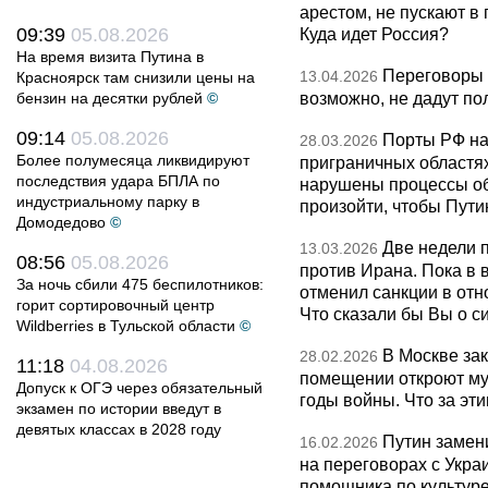
арестом, не пускают в
09:39
05.08.2026
Куда идет Россия?
На время визита Путина в
Переговоры 
13.04.2026
Красноярск там снизили цены на
возможно, не дадут по
бензин на десятки рублей
©
09:14
05.08.2026
Порты РФ на
28.03.2026
Более полумесяца ликвидируют
приграничных областя
последствия удара БПЛА по
нарушены процессы об
индустриальному парку в
произойти, чтобы Пут
Домодедово
©
Две недели 
13.03.2026
08:56
05.08.2026
против Ирана. Пока в
За ночь сбили 475 беспилотников:
отменил санкции в от
горит сортировочный центр
Что сказали бы Вы о с
Wildberries в Тульской области
©
В Москве за
28.02.2026
11:18
04.08.2026
помещении откроют муз
Допуск к ОГЭ через обязательный
годы войны. Что за эти
экзамен по истории введут в
девятых классах в 2028 году
Путин замен
16.02.2026
на переговорах с Укра
помощника по культуре