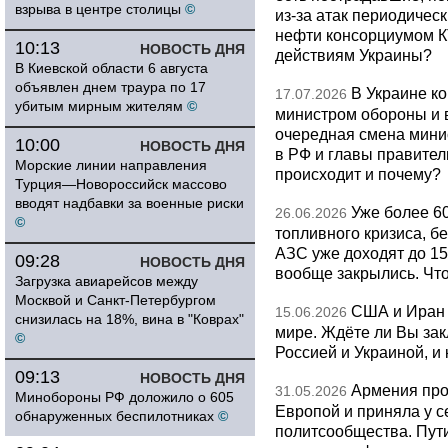
взрыва в центре столицы
©
из-за атак периодическ
нефти консорциумом КТ
10:13
НОВОСТЬ ДНЯ
действиям Украины?
В Киевской области 6 августа
объявлен днем траура по 17
В Украине к
17.07.2026
убитым мирным жителям
©
министром обороны и 
очередная смена мини
10:00
НОВОСТЬ ДНЯ
в РФ и главы правитель
Морские линии направления
происходит и почему?
Турция—Новороссийск массово
вводят надбавки за военные риски
Уже более 6
26.06.2026
©
топливного кризиса, бе
АЗС уже доходят до 1
09:28
НОВОСТЬ ДНЯ
вообще закрылись. Чт
Загрузка авиарейсов между
Москвой и Санкт-Петербургом
США и Иран 
15.06.2026
снизилась на 18%, вина в "Коврах"
мире. Ждёте ли Вы за
©
Россией и Украиной, и
09:13
НОВОСТЬ ДНЯ
Армения про
31.05.2026
Минобороны РФ доложило о 605
Европой и приняла у с
обнаруженных беспилотниках
©
политсообщества. Пут