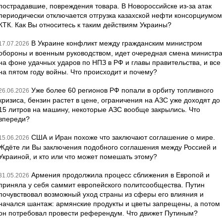
пострадавшие, повреждения товара. В Новороссийске из-за атак
периодически отключается отгрузка казахской нефти консорциумом
КТК. Как Вы относитесь к таким действиям Украины?
В Украине конфликт между гражданским министром
17.07.2026
обороны и военным руководством, идет очередная смена министр
на фоне удачных ударов по НПЗ в РФ и главы правительства, и все
на пятом году войны. Что происходит и почему?
Уже более 60 регионов РФ попали в орбиту топливного
26.06.2026
кризиса, бензин растет в цене, ограничения на АЗС уже доходят до
15 литров на машину, некоторые АЗС вообще закрылись. Что
впереди?
США и Иран похоже что заключают соглашение о мире.
15.06.2026
Ждёте ли Вы заключения подобного соглашения между Россией и
Украиной, и кто или что может помешать этому?
Армения продолжила процесс сближения в Европой и
31.05.2026
приняла у себя саммит европейского политсообщества. Путин
почувствовал возможный уход страны из сферы его влияния и
начался шантаж: армянские продукты и цветы запрещены, а потом
он потребовал провести референдум. Что движет Путиным?