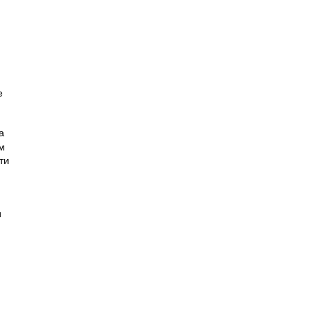
е
а
м
ти
и