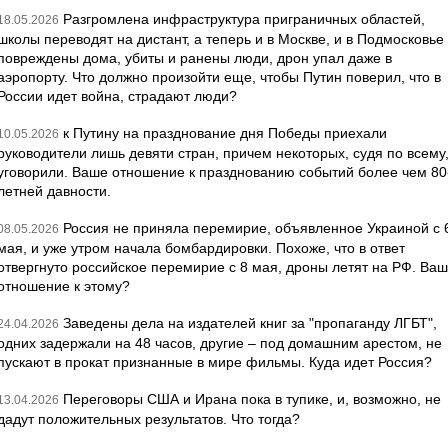
Разгромлена инфраструктура приграничных областей,
18.05.2026
школы переводят на дистант, а теперь и в Москве, и в Подмосковье
повреждены дома, убиты и ранены люди, дрон упал даже в
аэропорту. Что должно произойти еще, чтобы Путин поверил, что в
России идет война, страдают люди?
к Путину на празднование дня Победы приехали
10.05.2026
руководители лишь девяти стран, причем некоторых, судя по всему
уговорили. Ваше отношение к празднованию событий более чем 80
летней давности.
Россия не приняла перемирие, объявленное Украиной с 
08.05.2026
мая, и уже утром начала бомбардировки. Похоже, что в ответ
отвергнуто российское перемирие с 8 мая, дроны летят на РФ. Ва
отношение к этому?
Заведены дела на издателей книг за "пропаганду ЛГБТ",
24.04.2026
одних задержали на 48 часов, другие – под домашним арестом, не
пускают в прокат признанные в мире фильмы. Куда идет Россия?
Переговоры США и Ирана пока в тупике, и, возможно, не
13.04.2026
дадут положительных результатов. Что тогда?