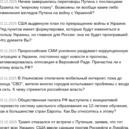
Ничем завершились переговоры Путина с посланцами
03.12.2025
Трампа по "мирному плану". Возможны ли вообще какие-либо
изменения взглядов Путина на войну с Украиной?
США выдвинули план по прекращению войны в Украине.
22.11.2025
Ряд пунктов имеет формулировки, которые будут изменяться в
пользу Украины, но главное для России: она не будет проигравшей.
Что думаете Вы?
Пророссийские СМИ усиленно раздувают коррупционную
20.11.2025
ситуацию в Украине, постоянно идут новости и прогнозы,
активизировалась оппозиция в Верховной Раде. Причастна ли к
этому власть РФ?
В Ульяновске отключили мобильный интернет, пока до
13.11.2025
конца "СВО", жители многих городов испытывают проблемы с вход
в сеть. К чему стремится российская власть?
Общественная палата РФ выступила с инициативой
03.11.2025
перевести систему школьного образования на 12-летнее обучение,
как в большинстве стран Европы. Как Вы относитесь к этому?
Трамп отказался от встречи с Путиным, заявив, что тот
23.10.2025
хочет всю Украину. США ввели санкции против Роснефти и Лукойла