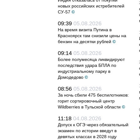
Индия отказалась от покупки
новых российских истребителей
СУ-57
©
09:39
05.08.2026
На время визита Путина в
Красноярск там снизили цены на
бензин на десятки рублей
©
09:14
05.08.2026
Более полумесяца ликвидируют
последствия удара БПЛА по
индустриальному парку в
Домодедово
©
08:56
05.08.2026
За ночь сбили 475 беспилотников:
горит сортировочный центр
Wildberries в Тульской области
©
11:18
04.08.2026
Допуск к ОГЭ через обязательный
экзамен по истории введут в
девятых классах в 2028 году