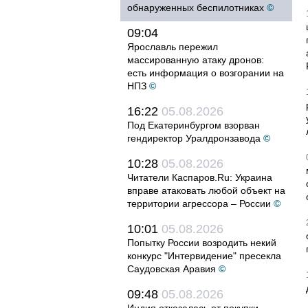
обнаруженных беспилотниках
©
09:04
Ярославль пережил
массированную атаку дронов:
есть информация о возгорании на
НПЗ
©
16:22
05.08.2026
Под Екатеринбургом взорван
гендиректор Уралдронзавода
©
10:28
05.08.2026
Читатели Каспаров.Ru: Украина
вправе атаковать любой объект на
территории агрессора – России
©
10:01
05.08.2026
Попытку России возродить некий
конкурс "Интервидение" пресекла
Саудовская Аравия
©
09:48
05.08.2026