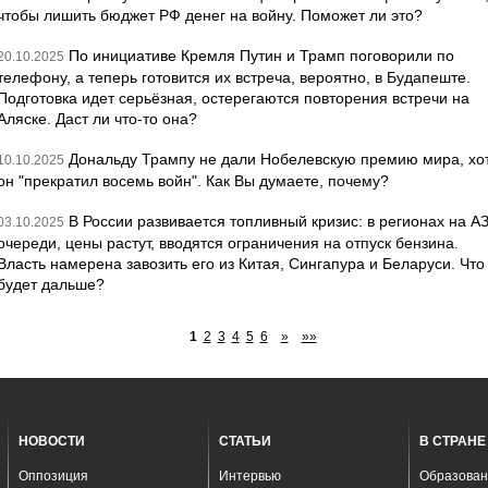
чтобы лишить бюджет РФ денег на войну. Поможет ли это?
По инициативе Кремля Путин и Трамп поговорили по
20.10.2025
телефону, а теперь готовится их встреча, вероятно, в Будапеште.
Подготовка идет серьёзная, остерегаются повторения встречи на
Аляске. Даст ли что-то она?
Дональду Трампу не дали Нобелевскую премию мира, хо
10.10.2025
он "прекратил восемь войн". Как Вы думаете, почему?
В России развивается топливный кризис: в регионах на А
03.10.2025
очереди, цены растут, вводятся ограничения на отпуск бензина.
Власть намерена завозить его из Китая, Сингапура и Беларуси. Что
будет дальше?
1
2
3
4
5
6
»
»»
НОВОСТИ
СТАТЬИ
В СТРАНЕ
Оппозиция
Интервью
Образован