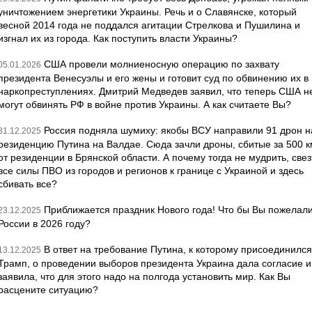
уничтожением энергетики Украины. Речь и о Славянске, который
весной 2014 года не поддался агитации Стрелкова и Пушилина и
изгнал их из города. Как поступить власти Украины?
США провели молниеносную операцию по захвату
05.01.2026
президента Венесуэлы и его жены и готовит суд по обвинению их в
наркопреступлениях. Дмитрий Медведев заявил, что теперь США н
могут обвинять РФ в войне против Украины. А как считаете Вы?
Россия подняла шумиху: якобы ВСУ направили 91 дрон н
31.12.2025
резиденцию Путина на Валдае. Сюда зачли дроны, сбитые за 500 к
от резиденции в Брянской области. А почему тогда не мудрить, свез
все силы ПВО из городов и регионов к границе с Украиной и здесь
сбивать все?
Приближается праздник Нового года! Что бы Вы пожелал
23.12.2025
России в 2026 году?
В ответ на требование Путина, к которому присоединился
13.12.2025
Трамп, о проведении выборов президента Украина дала согласие и
заявила, что для этого надо на полгода установить мир. Как Вы
расцените ситуацию?