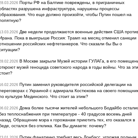
Порты РФ на Балтике повреждены, в приграничных
28.03.2026
областях разрушена инфраструктура, нарушены процессы
образования. Что еще должно произойти, чтобы Путин пошел на
попятную?
Две недели продолжаются военные действия США проти
13.03.2026
Ирана. Пока в выигрыше Россия: Трамп на месяц отменил санкции 
отношении российских нефтетанкеров. Что сказали бы Вы о
ситуации?
В Москве закрыли Музей истории ГУЛАГа, в его помещен
28.02.2026
откроют музей геноцида советского народа в годы войны. Что за эт
стоит?
Путин заменил руководителя российской делегации на
16.02.2026
переговорах с Украиной с адмирала Костюкова на своего помощни
по культуре Мединского. Что стоит за этим?
Дома более тысячи жителей небольшого Бодайбо остали
06.02.2026
без теплоснабжения при температуре - 40 градусов восемь дней
назад. Обращение мэра к горожанам приютить тех, кто оказался в
беде, остался без отклика. Как Вы думаете: почему?
Путин фанатично требует весь Донбасс, угрожая полным
23.01.2026