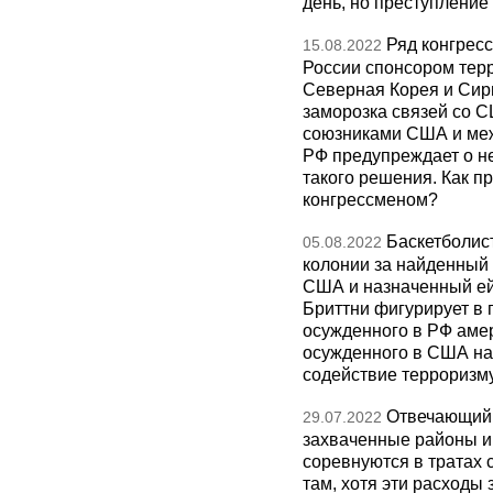
день, но преступлени
Ряд конгрес
15.08.2022
России спонсором терр
Северная Корея и Сири
заморозка связей со С
союзниками США и ме
РФ предупреждает о не
такого решения. Как п
конгрессменом?
Баскетболист
05.08.2022
колонии за найденный 
США и назначенный ей
Бриттни фигурирует в 
осужденного в РФ амер
осужденного в США на 
содействие терроризм
Отвечающий 
29.07.2022
захваченные районы и 
соревнуются в тратах 
там, хотя эти расход