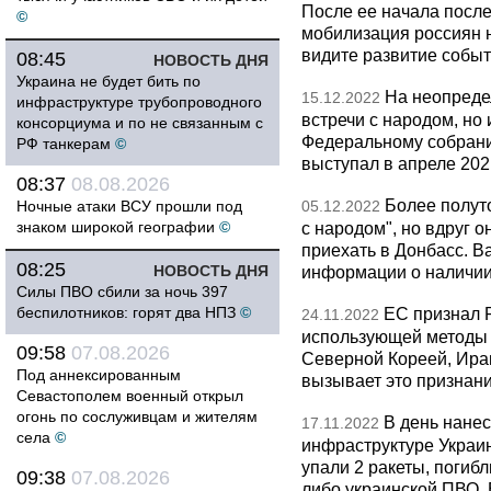
После ее начала после
©
мобилизация россиян 
видите развитие событ
08:45
НОВОСТЬ ДНЯ
Украина не будет бить по
На неопреде
15.12.2022
инфраструктуре трубопроводного
встречи с народом, но
консорциума и по не связанным с
Федеральному собрани
РФ танкерам
©
выступал в апреле 202
08:37
08.08.2026
Более полут
Ночные атаки ВСУ прошли под
05.12.2022
знаком широкой географии
©
с народом", но вдруг о
приехать в Донбасс. В
08:25
НОВОСТЬ ДНЯ
информации о наличии
Силы ПВО сбили за ночь 397
беспилотников: горят два НПЗ
©
ЕС признал 
24.11.2022
использующей методы т
09:58
07.08.2026
Северной Кореей, Иран
Под аннексированным
вызывает это признан
Севастополем военный открыл
огонь по сослуживцам и жителям
В день нане
17.11.2022
села
©
инфраструктуре Украи
упали 2 ракеты, погибл
09:38
07.08.2026
либо украинской ПВО. 