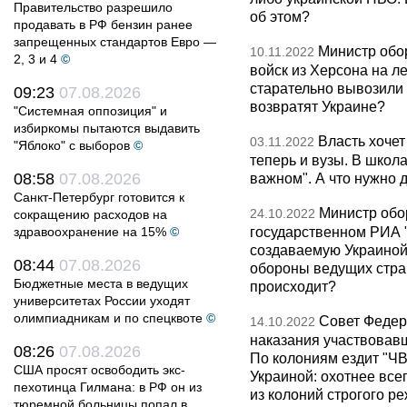
Правительство разрешило
об этом?
продавать в РФ бензин ранее
запрещенных стандартов Евро —
Министр обо
10.11.2022
2, 3 и 4
©
войск из Херсона на л
старательно вывозили
09:23
07.08.2026
возвратят Украине?
"Системная оппозиция" и
избиркомы пытаются выдавить
Власть хочет
03.11.2022
"Яблоко" с выборов
©
теперь и вузы. В школ
08:58
07.08.2026
важном". А что нужно 
Санкт-Петербург готовится к
Министр обо
24.10.2022
сокращению расходов на
государственном РИА "
здравоохранение на 15%
©
создаваемую Украиной
08:44
07.08.2026
обороны ведущих стран
Бюджетные места в ведущих
происходит?
университетах России уходят
олимпиадникам и по спецквоте
©
Совет Федер
14.10.2022
наказания участвовав
08:26
07.08.2026
По колониям ездит "ЧВК
США просят освободить экс-
Украиной: охотнее все
пехотинца Гилмана: в РФ он из
из колоний строгого ре
тюремной больницы попал в