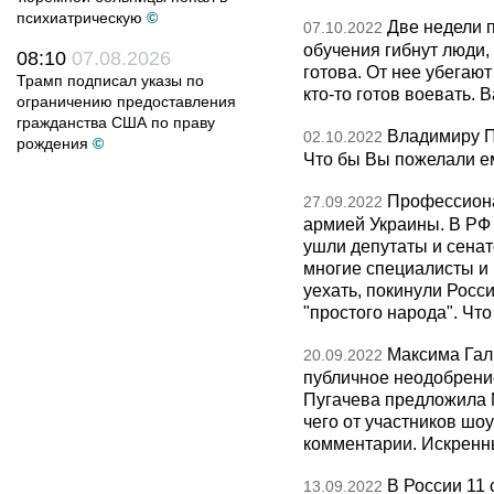
психиатрическую
©
Две недели 
07.10.2022
обучения гибнут люди,
08:10
07.08.2026
готова. От нее убегают
Трамп подписал указы по
кто-то готов воевать.
ограничению предоставления
гражданства США по праву
Владимиру Пу
02.10.2022
рождения
©
Что бы Вы пожелали е
Профессиона
27.09.2022
армией Украины. В РФ
ушли депутаты и сенат
многие специалисты и 
уехать, покинули Росси
"простого народа". Чт
Максима Галк
20.09.2022
публичное неодобрение
Пугачева предложила М
чего от участников шо
комментарии. Искренн
В России 11
13.09.2022