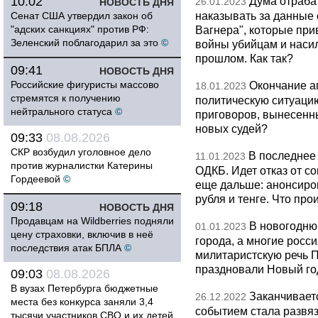
10:02
Дума отраба
26.01.2023
НОВОСТЬ ДНЯ
наказывать за данные 
Сенат США утвердил закон об
"адских санкциях" против РФ:
Вагнера", которые при
Зеленский поблагодарил за это
©
войны убийцам и насил
прошлом. Как так?
09:41
НОВОСТЬ ДНЯ
Российские фигуристы массово
Окончание а
18.01.2023
стремятся к получению
политическую ситуацию
нейтрального статуса
©
приговоров, вынесенн
новых судей?
09:33
08.08.2026
СКР возбудил уголовное дело
В последнее
11.01.2023
против журналистки Катерины
ОДКБ. Идет отказ от с
Гордеевой
©
еще дальше: анонсиров
рубля и тенге. Что про
09:18
НОВОСТЬ ДНЯ
Продавцам на Wildberries подняли
В новогодню
01.01.2023
цену страховки, включив в неё
города, а многие росс
последствия атак БПЛА
©
милитаристскую речь П
праздновали Новый го
09:03
08.08.2026
В вузах Петербурга бюджетные
Заканчивает
26.12.2022
места без конкурса заняли 3,4
событием стала развя
тысячи участников СВО и их детей