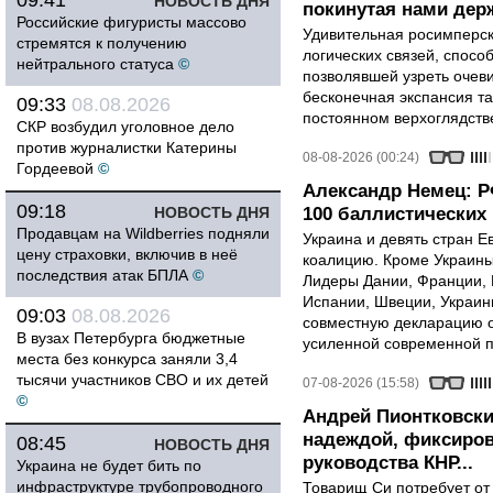
09:41
НОВОСТЬ ДНЯ
покинутая нами держ
Российские фигуристы массово
Удивительная росимперск
стремятся к получению
логических связей, спосо
нейтрального статуса
©
позволявшей узреть очев
бесконечная экспансия т
09:33
08.08.2026
постоянном верхоглядств
СКР возбудил уголовное дело
против журналистки Катерины
08-08-2026 (00:24)
Гордеевой
©
Александр Немец: Р
09:18
НОВОСТЬ ДНЯ
100 баллистических 
Продавцам на Wildberries подняли
Украина и девять стран 
цену страховки, включив в неё
коалицию. Кроме Украины,
последствия атак БПЛА
©
Лидеры Дании, Франции, 
Испании, Швеции, Украин
09:03
08.08.2026
совместную декларацию о
В вузах Петербурга бюджетные
усиленной современной п
места без конкурса заняли 3,4
тысячи участников СВО и их детей
07-08-2026 (15:58)
©
Андрей Пионтковски
надеждой, фиксиров
08:45
НОВОСТЬ ДНЯ
руководства КНР...
Украина не будет бить по
инфраструктуре трубопроводного
Товарищ Си потребует от