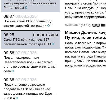
консорциума и по не связанным с
прекратить огонь "по лини
РФ танкерам
©
Пекине на следующей нед
урегулирование кризиса, 
08:37
08.08.2026
нерушимой территориальн
Ночные атаки ВСУ прошли под
знаком широкой географии
©
07-08-2026 (14:12)
Михаил Долиев: хочу
08:25
НОВОСТЬ ДНЯ
Путина, то он тоже з
Силы ПВО сбили за ночь 397
Больше всего меня поража
беспилотников: горят два НПЗ
©
призывает поддержать "Яб
называл Навального экст
09:58
07.08.2026
взгляды и методы Наваль
Под аннексированным
принципами. Явлинский о
Севастополем военный открыл
популизме и вождизме, ко
огонь по сослуживцам и жителям
села
©
09:38
07.08.2026
Правительство разрешило
продавать в РФ бензин ранее
запрещенных стандартов Евро —
2, 3 и 4
©