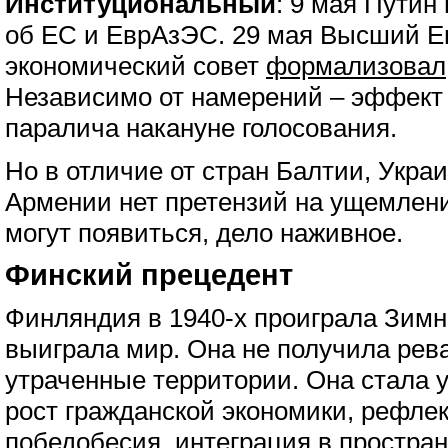
Институциональный
: 9 мая Пути
об ЕС и ЕврАзЭС. 29 мая Высший Е
экономический совет
формализовал
Независимо от намерений – эффект 
паралича накануне голосования.
Но в отличие от стран Балтии, Укра
Армении нет претензий на ущемлени
могут появиться, дело наживное.
Финский прецедент
Финляндия в 1940-х проиграла Зимн
выиграла мир. Она не получила рев
утраченные территории. Она стала 
рост гражданской экономики, рефле
победобесия, интеграция в простра