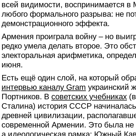
всей видимости, воспринимается в 
любого формального разрыва: не пот
демонстрационного эффекта.
Армения проиграла войну – но выиг
редко умела делать второе. Это обст
электоральная арифметика, определ
июня.
Есть ещё один слой, на который об
интервью каналу Gram
украинский 
Портников. В
советских учебниках
(в
Сталина) история СССР начиналась 
древней цивилизации, располагавш
современной Армении. Это была не 
а идеологическая рамка: Южный Кав