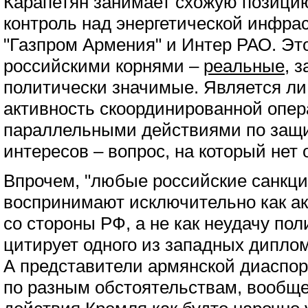
Карапетян занимает схожую позицию
контроль над энергетической инфрас
"Газпром Армения" и Интер РАО. Эт
российскими корнями –
реальные
, 
политически значимые. Является л
активность скоординированной опе
параллельными действиями по защ
интересов – вопрос, на который нет 
Впрочем, "любые российские санкц
воспринимают исключительно как а
со стороны РФ, а не как неудачу по
цитирует одного из западных диплом
А представители армянской диаспо
по разным обстоятельствам, вообще