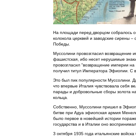
На площади перед дворцом собралось ок
колокола церквей и заводские сирены – 
Победы.
Муссолини провозгласил возвращение им
фашистская, ибо несет нерушимые знак
провозгласил "возвращение империи на 
получил титул Императора Эфиопии. С 
Это был пик популярности Муссолини. Да
что впервые Италия чувствовала себя в
парады и добровольные сборы золота н
кольца.
Собственно, Муссолини пришел в Эфиопи
битве при Адуа эфиопская армия Менели
было первое в новейшей истории пораж
государства и в Италии оно воспринима
3 октября 1935 года итальянские войск