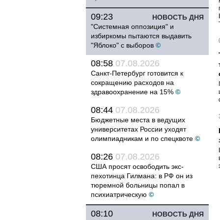
09:23
НОВОСТЬ ДНЯ
"Системная оппозиция" и
избиркомы пытаются выдавить
"Яблоко" с выборов
©
08:58
07.08.2026
Санкт-Петербург готовится к
сокращению расходов на
здравоохранение на 15%
©
08:44
07.08.2026
Бюджетные места в ведущих
университетах России уходят
олимпиадникам и по спецквоте
©
08:26
07.08.2026
США просят освободить экс-
пехотинца Гилмана: в РФ он из
тюремной больницы попал в
психиатрическую
©
08:10
НОВОСТЬ ДНЯ