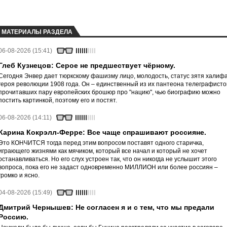
МАТЕРИАЛЫ РАЗДЕЛА
06-08-2026 (15:41)
Глеб Кузнецов: Серое не предшествует чёрному.
Сегодня Энвер дает тюркскому фашизму лицо, молодость, статус зятя халифа
героя революции 1908 года. Он – единственный из их пантеона телеграфисто
прочитавших пару европейских брошюр про "нацию", чью биографию можно
постить картинкой, поэтому его и постят.
06-08-2026 (14:11)
Карина Кокрэлл-Ферре: Все чаще спрашивают россияне.
Это КОНЧИТСЯ тогда перед этим вопросом поставят одного старичка,
играющего жизнями как мячиком, который все начал и который не хочет
останавливаться. Но его слух устроен так, что он никогда не услышит этого
вопроса, пока его не задаст одновременно МИЛЛИОН или более россиян –
громко и ясно.
04-08-2026 (15:49)
Дмитрий Чернышев: Не согласен я и с тем, что мы предали
Россию.