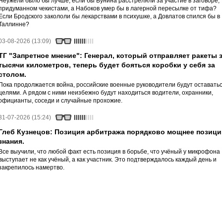
Неужели было бы лучше, если бы Бунина расстреляли за участие в заговоре,
придуманном чекистами, а Набоков умер бы в лагерной пересылке от тифа?
Если Бродского закололи бы лекарствами в психушке, а Довлатов спился бы в
Таллинне?
03-08-2026 (13:09)
ТГ "Запретное мнение": Генерал, который отправляет ракеты 
тысячи километров, теперь будет бояться коробки у себя за
столом.
Пока продолжается война, российские военные руководители будут оставать
целями. А рядом с ними неизбежно будут находиться водители, охранники,
официанты, соседи и случайные прохожие.
31-07-2026 (15:24)
Глеб Кузнецов: Позиция арбитража порядково мощнее позици
знания.
Все выучили, что любой факт есть позиция в борьбе, что учёный у микрофона
выступает не как учёный, а как участник. Это подтверждалось каждый день и
закрепилось намертво.