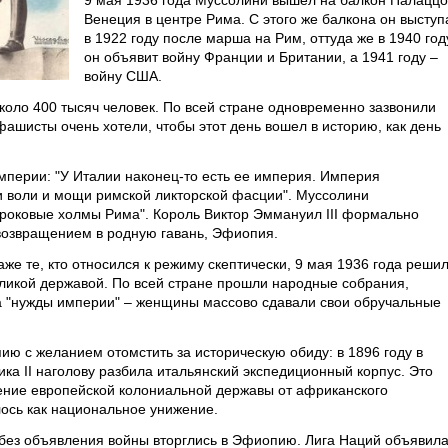
9 мая 1936 года Муссолини вышел на балкон Палаццо
Венеция в центре Рима. С этого же балкона он выступ
в 1922 году после марша на Рим, оттуда же в 1940 год
он объявит войну Франции и Британии, а 1941 году –
войну США.
оло 400 тысяч человек. По всей стране одновременно зазвонили
фашисты очень хотели, чтобы этот день вошел в историю, как день
перии: "У Италии наконец-то есть ее империя. Империя
и воли и мощи римской ликторской фасции". Муссолини
роковые холмы Рима". Король Виктор Эммануил III формально
возвращением в родную гавань, Эфиопия.
же те, кто относился к режиму скептически, 9 мая 1936 года решил
еликой державой. По всей стране прошли народные собрания,
а "нужды империи" – женщины массово сдавали свои обручальные
ю с желанием отомстить за историческую обиду: в 1896 году в
ка II наголову разбила итальянский экспедиционный корпус. Это
ение европейской колониальной державы от африканского
лось как национальное унижение.
а без объявления войны вторглись в Эфиопию. Лига Наций объявил