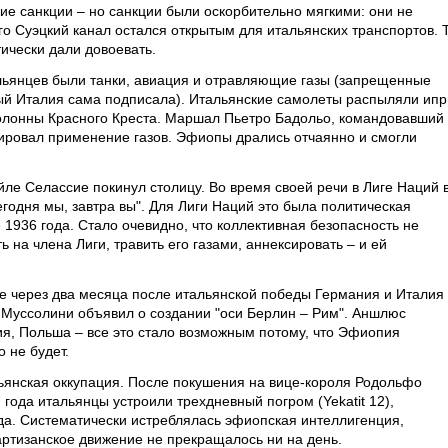
ие санкции – но санкции были оскорбительно мягкими: они не
ого Суэцкий канал остался открытым для итальянских транспортов. 
ически дали довоевать.
льянцев были танки, авиация и отравляющие газы (запрещенные
ый Италия сама подписала). Итальянские самолеты распыляли ипр
 колонны Красного Креста. Маршал Пьетро Бадольо, командовавший
ировал применение газов. Эфиопы дрались отчаянно и смогли
ле Селассие покинул столицу. Во время своей речи в Лиге Наций 
годня мы, завтра вы". Для Лиги Наций это была политическая
 1936 года. Стало очевидно, что коллективная безопасность не
 на члена Лиги, травить его газами, аннексировать – и ей
же через два месяца после итальянской победы Германия и Италия
а Муссолини объявил о создании "оси Берлин – Рим". Аншлюс
ия, Польша – все это стало возможным потому, что Эфиопия
о не будет.
ьянская оккупация. После покушения на вице-короля Родольфо
года итальянцы устроили трехдневный погром (Yekatit 12),
да. Систематически истреблялась эфиопская интеллигенция,
артизанское движение не прекращалось ни на день.