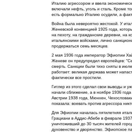
Италию агрессором и ввела экономическ
включали нефть, уголь и сталь. Кроме т
есть формально Италию осудили, а факт
Война была невероятно жестокой. У ита
Женевской конвенцией 1925 года, котор
на пехоту, на гражданские деревни, на
итальянскими войсками, лично санкцион
продержаться семь месяцев.
2 мая 1936 года император Эфиопии Хай
Женеве он предупредил европейцев: "Се
смерть. Санкции были тихо сняты в июле
работает: великая держава может напасть
фактически все простили.
Гитлер из этого сделал свои выводы и у
начали сближение, а в ноябре 1936 год
Австрии 1938 года, Мюнхен, Чехословак
показала: воевать против агрессора никт
Для Эфиопии началась пятилетняя итал
Грациани в Аддис-Абебе в феврале 1937 
уничтоживший до 30 тысяч жителей горо
духовенство и дворянство. Эфиопское п