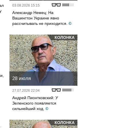
ал
03.08.2026 15:15
у
Александр Немец: На
Вашингтон Украине явно
рассчитывать не приходится.
©
КОЛОНКА
и,
28 июля
27.07.2026 22:04
Андрей Пионтковский: У
Зеленского появляется
сильнейший ход.
©
КОЛОНКА
а