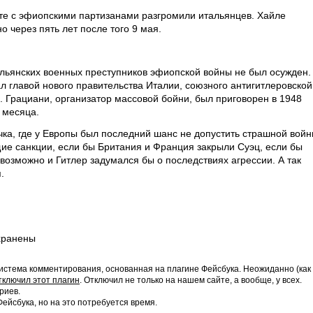
сте с эфиопскими партизанами разгромили итальянцев. Хайле
 через пять лет после того 9 мая.
альянских военных преступников эфиопской войны не был осужден.
л главой нового правительства Италии, союзного антигитлеровской
. Грациани, организатор массовой бойни, был приговорен в 1948
е месяца.
чка, где у Европы был последний шанс не допустить страшной войн
щие санкции, если бы Британия и Франция закрыли Суэц, если бы
 возможно и Гитлер задумался бы о последствиях агрессии. А так
.
хранены
истема комментирования, основанная на плагине Фейсбука. Неожиданно (как
тключил этот плагин
. Отключил не только на нашем сайте, а вообще, у всех.
риев.
йсбука, но на это потребуется время.