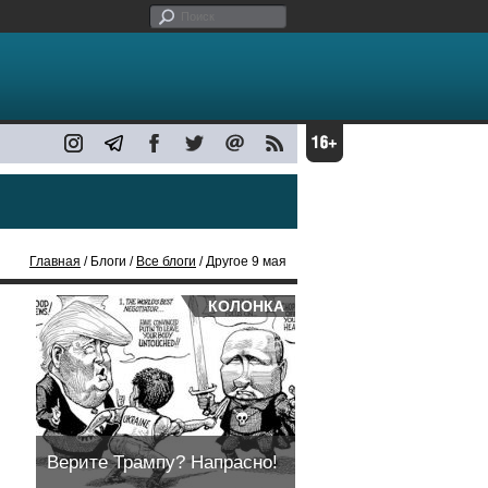
Главная
/ Блоги /
Все блоги
/ Другое 9 мая
КОЛОНКА
Верите Трампу? Напрасно!