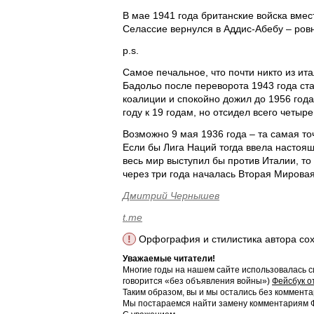
В мае 1941 года британские войска вме
Селассие вернулся в Аддис-Абебу – ровно
p.s.
Самое печальное, что почти никто из ит
Бадольо после переворота 1943 года ста
коалиции и спокойно дожил до 1956 года
году к 19 годам, но отсидел всего четыр
Возможно 9 мая 1936 года – та самая то
Если бы Лига Наций тогда ввела настоя
весь мир выступил бы против Италии, то
через три года началась Вторая Мировая
Дмитрий Чернышев
t.me
!
Орфография и стилистика автора со
Уважаемые читатели!
Многие годы на нашем сайте использовалась с
говорится «без объявления войны»)
Фейсбук о
Таким образом, вы и мы остались без коммента
Мы постараемся найти замену комментариям Фе