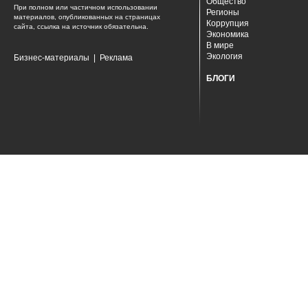
Общество
При полном или частичном использовании
Регионы
материалов, опубликованных на страницах
Коррупция
сайта, ссылка на источник обязательна.
Экономика
В мире
Экология
Бизнес-материалы
|
Реклама
БЛОГИ