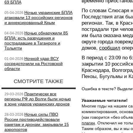
временно приостанов
69 БПЛА
По словам Слюсаря н
Ночью украинские БПЛА
05-04-2026
Последствия атак бы
атаковали 13 российских регионов
и аннексированный Крым
регионах. Так, в Кра
пострадали три челов
Ночью обнаружили 85
04-04-2026
им была оказана мед
БПЛА: есть разрушения и
округе города повреж
пострадавшие в Таганроге и
домов,
сообщил
опер
Тольятти
В период с 23:09 по 
Ночной удар ВСУ
01-04-2026
сосредоточили на Ростовской
закрытии 10 российск
области
Краснодара, Волгогра
Пензы, Бугульмы и К
СМОТРИТЕ ТАКЖЕ
Ошибка в тексте? Выдел
Практически все
29-03-2026
регионы РФ до Волги были ночью
Уважаемые читатели!
в зоне ударов украинских дронов
Многие годы на нашем са
комментирования, основа
Ночью силы ПВО
28-03-2026
(как говорится «без объ
России противодействовали
плагин
. Отключил не толь
ракетам и дронам: закрывали 15
Таким образом, вы и мы о
аэропортов