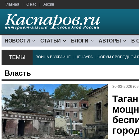
Главная
|
О нас
|
Архив
НОВОСТИ
СТАТЬИ
БЛОГИ
АВТОРЫ
В 
ТЕМЫ
ВОЙНА В УКРАИНЕ
|
ЦЕНЗУРА
|
ФОРУМ СВОБОДНОЙ 
Власть
30-03-2026 (09
Тага
мощн
бесп
горо