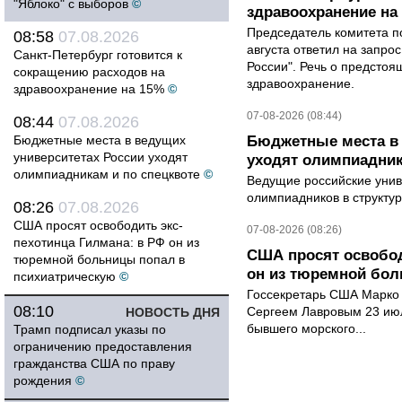
"Яблоко" с выборов
©
здравоохранение на
Председатель комитета п
08:58
07.08.2026
августа ответил на запро
Санкт-Петербург готовится к
России". Речь о предсто
сокращению расходов на
здравоохранение.
здравоохранение на 15%
©
07-08-2026 (08:44)
08:44
07.08.2026
Бюджетные места в ведущих
Бюджетные места в 
университетах России уходят
уходят олимпиадник
олимпиадникам и по спецквоте
©
Ведущие российские унив
олимпиадников в структу
08:26
07.08.2026
США просят освободить экс-
07-08-2026 (08:26)
пехотинца Гилмана: в РФ он из
США просят освобод
тюремной больницы попал в
он из тюремной бол
психиатрическую
©
Госсекретарь США Марко 
08:10
Сергеем Лавровым 23 ию
НОВОСТЬ ДНЯ
бывшего морского...
Трамп подписал указы по
ограничению предоставления
гражданства США по праву
рождения
©