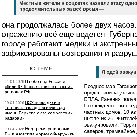
Местные жители в соцсетях назвали атаку одн
продолжительных за всё время —
она продолжалась более двух часов,
отражению всё еще ведется. Губерна
городе работают медики и экстренн
зафиксированы возгорания и разруш
ПО ТЕМЕ
Людей эвакуи
В небе над Россией
21-04-2026
Позднее мэр Таганро
сбили 97 беспилотников в восьми
регионах РФ
предоставила уточне
БПЛА. Ранения получи
ВСУ повредили в
19-04-2026
Повреждены три пред
Таганроге склады авиазавода
частных домов, 10 ав
имени Бериева с его самолетами-
радарами
школе № 26. Жителе
эвакуировали. Терри
Над тремя регионами
09-04-2026
саперов, трамвайное
РФ и Азовским морем обнаружили