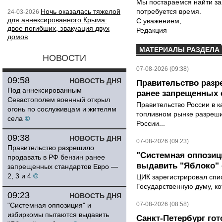
Мы постараемся найти за
Ночь оказалась тяжелой
потребуется время.
24-03-2026
для аннексированного Крыма:
С уважением,
двое погибших, эвакуация двух
Редакция
домов
МАТЕРИАЛЫ РАЗДЕЛА
НОВОСТИ
07-08-2026 (09:38)
09:58
НОВОСТЬ ДНЯ
Правительство разр
Под аннексированным
ранее запрещенных с
Севастополем военный открыл
Правительство России в к
огонь по сослуживцам и жителям
топливном рынке разрешил
села
©
России...
09:38
НОВОСТЬ ДНЯ
07-08-2026 (09:23)
Правительство разрешило
"Системная оппози
продавать в РФ бензин ранее
выдавить "Яблоко"
запрещенных стандартов Евро —
2, 3 и 4
©
ЦИК зарегистрировал спис
Государственную думу, ко
09:23
НОВОСТЬ ДНЯ
07-08-2026 (08:58)
"Системная оппозиция" и
избиркомы пытаются выдавить
Санкт-Петербург го