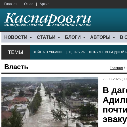
Главная
|
О нас
|
Архив
НОВОСТИ
СТАТЬИ
БЛОГИ
АВТОРЫ
В 
ТЕМЫ
ВОЙНА В УКРАИНЕ
|
ЦЕНЗУРА
|
ФОРУМ СВОБОДНОЙ 
Власть
Главная
/ 
29-03-2026 (09
В даг
Адил
почти
эвак