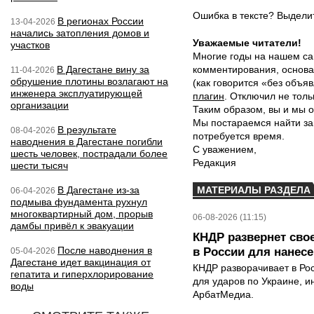
Ошибка в тексте? Выдел
В регионах России
13-04-2026
начались затопления домов и
Уважаемые читатели!
участков
Многие годы на нашем са
В Дагестане вину за
комментирования, основа
11-04-2026
обрушение плотины возлагают на
(как говорится «без объ
инженера эксплуатирующей
плагин
. Отключил не толь
организации
Таким образом, вы и мы о
Мы постараемся найти за
В результате
08-04-2026
потребуется время.
наводнения в Дагестане погибли
С уважением,
шесть человек, пострадали более
Редакция
шести тысяч
В Дагестане из-за
МАТЕРИАЛЫ РАЗДЕЛА
06-04-2026
подмыва фундамента рухнул
многоквартирный дом, прорыв
06-08-2026 (11:15)
дамбы привёл к эвакуации
КНДР развернет сво
После наводнения в
в России для нанесе
05-04-2026
Дагестане идет вакцинация от
КНДР разворачивает в Ро
гепатита и гиперхлорирование
для ударов по Украине, 
воды
АрбатМедиа.