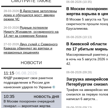
СМОТРИТЕ ТАКЖЕ
06-08-2026 (10:35)
В Москве похоронен
В Дагестане затоплены
28-03-2026
жертва взрыва в це
дома и обрушился мост: введен
режим ЧС
В Москве 5 августа на Тр
секретности прошли похо
Родные потеряли
26-03-2026
Ерусалимова.
Никиту Журавеля, осужденного на
14 лет за сожжение Корана
06-08-2026 (10:13)
В Киевской области 
Двух судей с Северного
27-02-2026
Кавказа обвиняют во взятках и
по 17 убитым мирн
незаконных решениях
Массированный ракетно-д
в ночь на 5 августа 2026 
НОВОСТИ
42.
11:15
06.08.2026
06-08-2026 (09:28)
КНДР развернет свое ракетное
Загрузка авиарейсо
подразделение в России для
Петербургом снизила
нанесения ударов по Украине
©
Трафик на авиарейсах ме
снизился за первую полов
10:35
НОВОСТЬ ДНЯ
написал 6 августа...
В Москве похоронен очередной
генерал — вероятная жертва
06-08-2026 (09:13)