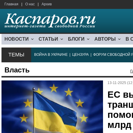
Главная
|
О нас
|
Архив
НОВОСТИ
СТАТЬИ
БЛОГИ
АВТОРЫ
В 
ТЕМЫ
ВОЙНА В УКРАИНЕ
|
ЦЕНЗУРА
|
ФОРУМ СВОБОДНОЙ 
Власть
Г
13-11-2025 (12
ЕС в
тран
помо
млрд