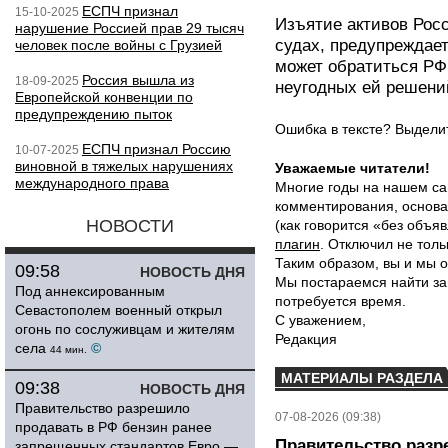
ЕСПЧ признал
15-10-2025
Изъятие активов Рос
нарушение Россией прав 29 тысяч
судах, предупреждает
человек после войны с Грузией
может обратиться РФ
Россия вышла из
18-09-2025
неугодных ей решени
Европейской конвенции по
предупреждению пыток
Ошибка в тексте? Выдел
ЕСПЧ признал Россию
10-07-2025
виновной в тяжелых нарушениях
Уважаемые читатели!
международного права
Многие годы на нашем са
комментирования, основа
НОВОСТИ
(как говорится «без объ
плагин
. Отключил не толь
Таким образом, вы и мы о
09:58
НОВОСТЬ ДНЯ
Мы постараемся найти за
Под аннексированным
потребуется время.
Севастополем военный открыл
С уважением,
огонь по сослуживцам и жителям
Редакция
села
©
44 мин.
МАТЕРИАЛЫ РАЗДЕЛА
09:38
НОВОСТЬ ДНЯ
Правительство разрешило
07-08-2026 (09:38)
продавать в РФ бензин ранее
Правительство разр
запрещенных стандартов Евро —