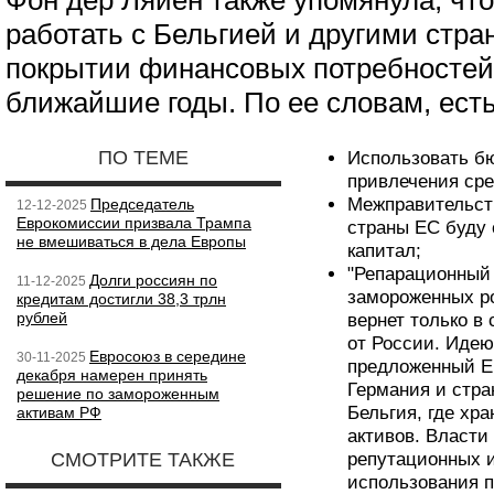
Фон дер Ляйен также упомянула, чт
работать с Бельгией и другими стра
покрытии финансовых потребностей
ближайшие годы. По ее словам, есть
ПО ТЕМЕ
Использовать б
привлечения сре
Межправительств
Председатель
12-12-2025
Еврокомиссии призвала Трампа
страны ЕС буду 
не вмешиваться в дела Европы
капитал;
"Репарационный 
Долги россиян по
11-12-2025
замороженных ро
кредитам достигли 38,3 трлн
рублей
вернет только в
от России. Идею
Евросоюз в середине
30-11-2025
предложенный Е
декабря намерен принять
Германия и стра
решение по замороженным
Бельгия, где хр
активам РФ
активов. Власти
СМОТРИТЕ ТАКЖЕ
репутационных и
использования п