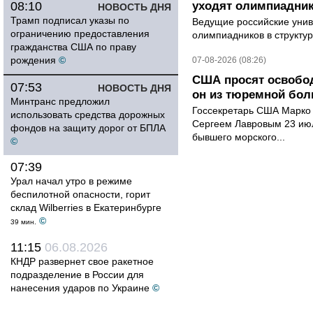
08:10
уходят олимпиадник
НОВОСТЬ ДНЯ
Трамп подписал указы по
Ведущие российские унив
ограничению предоставления
олимпиадников в структу
гражданства США по праву
рождения
©
07-08-2026 (08:26)
США просят освобод
07:53
НОВОСТЬ ДНЯ
он из тюремной бол
Минтранс предложил
Госсекретарь США Марко 
использовать средства дорожных
Сергеем Лавровым 23 ию
фондов на защиту дорог от БПЛА
бывшего морского...
©
07:39
Урал начал утро в режиме
беспилотной опасности, горит
склад Wilberries в Екатеринбурге
©
39 мин.
11:15
06.08.2026
КНДР развернет свое ракетное
подразделение в России для
нанесения ударов по Украине
©