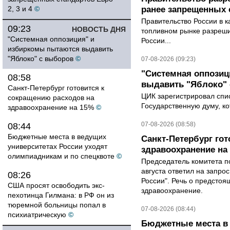
2, 3 и 4
©
ранее запрещенных с
Правительство России в к
09:23
НОВОСТЬ ДНЯ
топливном рынке разрешил
"Системная оппозиция" и
России...
избиркомы пытаются выдавить
"Яблоко" с выборов
©
07-08-2026 (09:23)
"Системная оппози
08:58
выдавить "Яблоко"
Санкт-Петербург готовится к
ЦИК зарегистрировал спис
сокращению расходов на
Государственную думу, ко
здравоохранение на 15%
©
07-08-2026 (08:58)
08:44
Бюджетные места в ведущих
Санкт-Петербург го
университетах России уходят
здравоохранение на
олимпиадникам и по спецквоте
©
Председатель комитета п
августа ответил на запро
08:26
России". Речь о предсто
США просят освободить экс-
здравоохранение.
пехотинца Гилмана: в РФ он из
тюремной больницы попал в
07-08-2026 (08:44)
психиатрическую
©
Бюджетные места в 