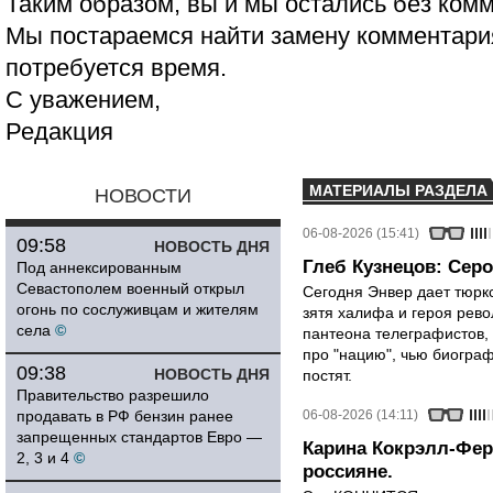
Таким образом, вы и мы остались без ком
Мы постараемся найти замену комментария
потребуется время.
С уважением,
Редакция
МАТЕРИАЛЫ РАЗДЕЛА
НОВОСТИ
06-08-2026 (15:41)
09:58
НОВОСТЬ ДНЯ
Глеб Кузнецов: Серо
Под аннексированным
Севастополем военный открыл
Сегодня Энвер дает тюрк
огонь по сослуживцам и жителям
зятя халифа и героя рево
села
©
пантеона телеграфистов,
про "нацию", чью биограф
09:38
НОВОСТЬ ДНЯ
постят.
Правительство разрешило
продавать в РФ бензин ранее
06-08-2026 (14:11)
запрещенных стандартов Евро —
Карина Кокрэлл-Фер
2, 3 и 4
©
россияне.