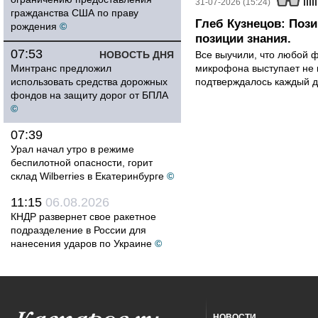
31-07-2026 (15:24)
гражданства США по праву
Глеб Кузнецов: Поз
рождения
©
позиции знания.
07:53
НОВОСТЬ ДНЯ
Все выучили, что любой ф
Минтранс предложил
микрофона выступает не к
использовать средства дорожных
подтверждалось каждый д
фондов на защиту дорог от БПЛА
©
07:39
Урал начал утро в режиме
беспилотной опасности, горит
склад Wilberries в Екатеринбурге
©
11:15
06.08.2026
КНДР развернет свое ракетное
подразделение в России для
нанесения ударов по Украине
©
НОВОСТИ