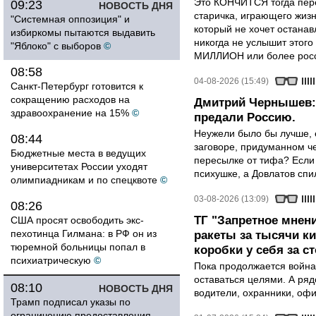
Это КОНЧИТСЯ тогда пере
09:23
НОВОСТЬ ДНЯ
старичка, играющего жизн
"Системная оппозиция" и
который не хочет останавл
избиркомы пытаются выдавить
никогда не услышит этого
"Яблоко" с выборов
©
МИЛЛИОН или более росси
08:58
04-08-2026 (15:49)
Санкт-Петербург готовится к
сокращению расходов на
Дмитрий Чернышев: 
здравоохранение на 15%
©
предали Россию.
Неужели было бы лучше, 
08:44
заговоре, придуманном че
Бюджетные места в ведущих
пересылке от тифа? Если
университетах России уходят
психушке, а Довлатов спи
олимпиадникам и по спецквоте
©
03-08-2026 (13:09)
08:26
ТГ "Запретное мнени
США просят освободить экс-
пехотинца Гилмана: в РФ он из
ракеты за тысячи ки
тюремной больницы попал в
коробки у себя за с
психиатрическую
©
Пока продолжается война
оставаться целями. А ряд
08:10
НОВОСТЬ ДНЯ
водители, охранники, оф
Трамп подписал указы по
ограничению предоставления