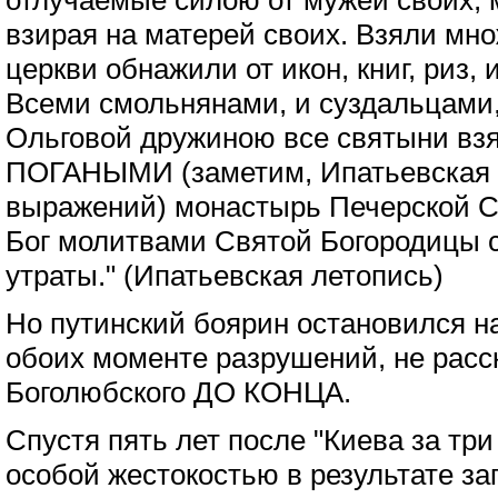
отлучаемые силою от мужей своих,
взирая на матерей своих. Взяли мн
церкви обнажили от икон, книг, риз,
Всеми смольнянами, и суздальцами,
Ольговой дружиною все святыни вз
ПОГАНЫМИ (заметим, Ипатьевская 
выражений) монастырь Печерской С
Бог молитвами Святой Богородицы с
утраты." (Ипатьевская летопись)
Но путинский боярин остановился н
обоих моменте разрушений, не расс
Боголюбского ДО КОНЦА.
Спустя пять лет после "Киева за три
особой жестокостью в результате за