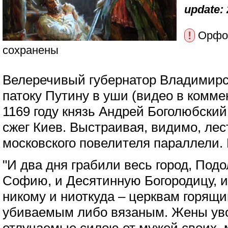
update: 
!
Орфог
сохранены
Велеречивый губернатор Владимирс
патоку Путину в уши (видео в коммен
1169 году князь Андрей Боголюбский
сжег Киев. Выстраивая, видимо, лес
московского повелителя параллели. 
"И два дня грабили весь город, Подо
Софию, и Десятинную Богородицу, 
никому и ниоткуда – церквам горящ
убиваемым либо вязаным. Жены ув