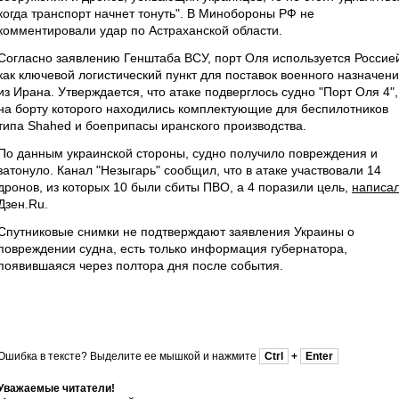
когда транспорт начнет тонуть". В Минобороны РФ не
комментировали удар по Астраханской области.
Согласно заявлению Генштаба ВСУ, порт Оля используется Россие
как ключевой логистический пункт для поставок военного назначен
из Ирана. Утверждается, что атаке подверглось судно "Порт Оля 4",
на борту которого находились комплектующие для беспилотников
типа Shahed и боеприпасы иранского производства.
По данным украинской стороны, судно получило повреждения и
затонуло. Канал "Незыгарь" сообщил, что в атаке участвовали 14
дронов, из которых 10 были сбиты ПВО, а 4 поразили цель,
написа
Дзен.Ru.
Спутниковые снимки не подтверждают заявления Украины о
повреждении судна, есть только информация губернатора,
появившаяся через полтора дня после события.
Ошибка в тексте? Выделите ее мышкой и нажмите
Ctrl
+
Enter
Уважаемые читатели!