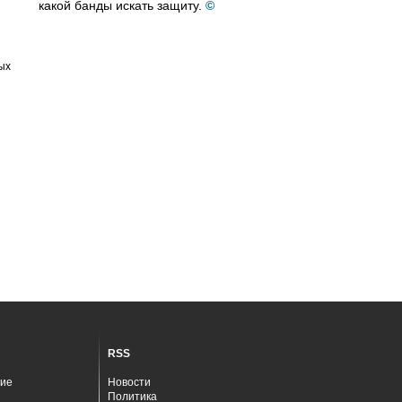
какой банды искать защиту.
©
ых
RSS
ие
Новости
Политика