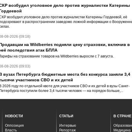
СКР возбудил уголовное дело против журналистки Катерины
Гордеевой
СКР возбудил уголовное дело против журналистки Катерины Гордеевой, её
подозревают в распространении заведомо ложной информации о Вооруженн
силах.
08-08-2026 (09:18)
Продавцам на Wildberries подняли цену страховки, включив в
неё последствия атак БПЛА
Тарифы на страхование товаров на Wildberries выросли с 7 августа.
08-08-2026 (09:03)
В вузах Петербурга бюджетные места без конкурса заняли 3,4
тысячи участников СВО и их детей
В 2026 году по отдельной квоте для участников СВО и их детей в вузы Санкт-
Петербурга поступили более 3,4 тысячи человек — на порядок больше,...
НОВОСТИ
СТАТЬИ
В СТРАНЕ
Оппозиция
Интервью
Образован
Власть
Репортаж
Медицина