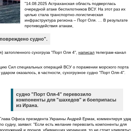
"14.08.2025 Астраханская область подверглась
очередной атаке беспилотников ВСУ. На этот раз их
целью стала транспортно-логистическая
инфраструктура региона – Порт Оля. … В результате
противодействия атакам,
повреждено судно".
я) затопленного сухогруза "Порт Оля 4",
написал
телеграм-канал
ию Сил специальных операций ВСУ о поражении морского порта
ударом оказалось, в частности, сухогрузное судно "Порт Оля-4".
судно "Порт Оля-4" перевозило
компоненты для "шахедов" и боеприпасы
из Ирана.
Глава Офиса президента Украины Андрей Ермак, комментируя уда
по судну, заявил: "Если есть желание перевозить компоненты для
вооружений и дронов, убивающих украинцев, то не стоит удивлятьс