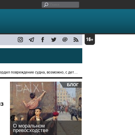
ждение судна, возможно, с деталями для дронов из Ирана
БЛОГ
из
О моральном
превосходстве