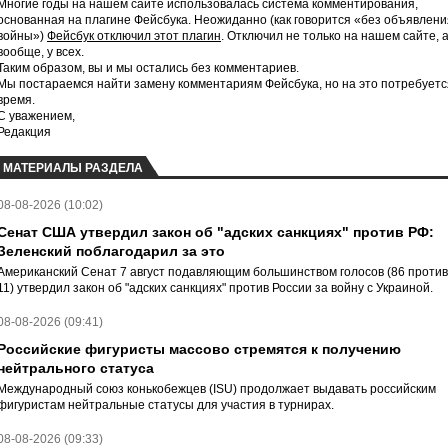
Многие годы на нашем сайте использовалась система комментирования,
основанная на плагине Фейсбука. Неожиданно (как говорится «без объявлени
войны»)
Фейсбук отключил этот плагин
. Отключил не только на нашем сайте, 
вообще, у всех.
Таким образом, вы и мы остались без комментариев.
Мы постараемся найти замену комментариям Фейсбука, но на это потребуетс
время.
С уважением,
Редакция
МАТЕРИАЛЫ РАЗДЕЛА
08-08-2026 (10:02)
Сенат США утвердил закон об "адских санкциях" против РФ:
Зеленский поблагодарил за это
Американский Сенат 7 август подавляющим большинством голосов (86 против
11) утвердил закон об "адских санкциях" против России за войну с Украиной.
08-08-2026 (09:41)
Российские фигуристы массово стремятся к получению
нейтрального статуса
Международный союз конькобежцев (ISU) продолжает выдавать российским
фигуристам нейтральные статусы для участия в турнирах.
08-08-2026 (09:33)