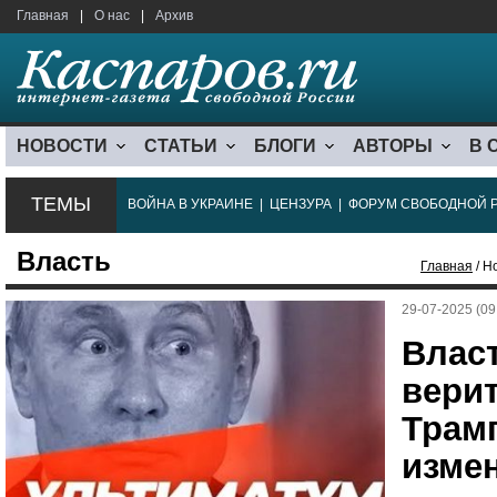
Главная
|
О нас
|
Архив
НОВОСТИ
СТАТЬИ
БЛОГИ
АВТОРЫ
В 
ТЕМЫ
ВОЙНА В УКРАИНЕ
|
ЦЕНЗУРА
|
ФОРУМ СВОБОДНОЙ 
Власть
Главная
/ Н
29-07-2025 (09
Влас
вери
Трамп
изме