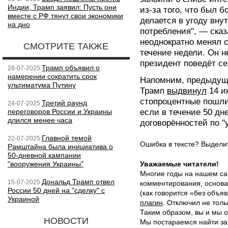
Индии, Трамп заявил: Пусть они
из-за того, что был 
вместе с РФ тянут свои экономики
делается в угоду вну
на дно
потребления", — сказ
неоднократно менял 
СМОТРИТЕ ТАКЖЕ
течение недели. Он н
президент поведёт се
Трамп объявил о
28-07-2025
намерении сократить срок
Напомним, предыдущ
ультиматума Путину
Трамп
выдвинул
14 и
стопроцентные пошли
Третий раунд
24-07-2025
переговоров России и Украины
если в течение 50 дн
длился менее часа
договорённостей по "
Главной темой
22-07-2025
Ошибка в тексте? Выдел
Рамштайна была инициатива о
50-дневной кампании
"вооружения Украины"
Уважаемые читатели!
Многие годы на нашем са
Дональд Трамп отвел
15-07-2025
комментирования, основа
России 50 дней на "сделку" с
(как говорится «без объ
Украиной
плагин
. Отключил не толь
Таким образом, вы и мы о
НОВОСТИ
Мы постараемся найти за