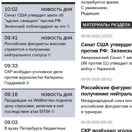
потребуется время.
С уважением,
10:02
НОВОСТЬ ДНЯ
Редакция
Сенат США утвердил закон об
"адских санкциях" против РФ:
МАТЕРИАЛЫ РАЗДЕЛА
Зеленский поблагодарил за это
©
08-08-2026 (10:02)
09:41
НОВОСТЬ ДНЯ
Российские фигуристы массово
Сенат США утвердил
стремятся к получению
против РФ: Зеленск
нейтрального статуса
©
Американский Сенат 7 ав
(86 против 11) утвердил з
09:33
войну с Украиной.
СКР возбудил уголовное дело
против журналистки Катерины
08-08-2026 (09:41)
Гордеевой
©
Российские фигурис
получению нейтраль
09:18
НОВОСТЬ ДНЯ
Продавцам на Wildberries подняли
Международный союз конь
цену страховки, включив в неё
российским фигуристам н
последствия атак БПЛА
©
в турнирах.
09:03
08-08-2026 (09:33)
В вузах Петербурга бюджетные
СКР возбудил уголо