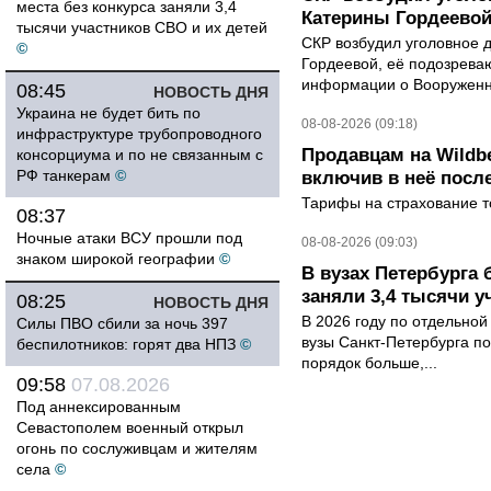
места без конкурса заняли 3,4
Катерины Гордеево
тысячи участников СВО и их детей
СКР возбудил уголовное 
©
Гордеевой, её подозрева
информации о Вооруженн
08:45
НОВОСТЬ ДНЯ
Украина не будет бить по
08-08-2026 (09:18)
инфраструктуре трубопроводного
Продавцам на Wildbe
консорциума и по не связанным с
РФ танкерам
©
включив в неё посл
Тарифы на страхование то
08:37
Ночные атаки ВСУ прошли под
08-08-2026 (09:03)
знаком широкой географии
©
В вузах Петербурга
заняли 3,4 тысячи у
08:25
НОВОСТЬ ДНЯ
В 2026 году по отдельной
Силы ПВО сбили за ночь 397
вузы Санкт-Петербурга по
беспилотников: горят два НПЗ
©
порядок больше,...
09:58
07.08.2026
Под аннексированным
Севастополем военный открыл
огонь по сослуживцам и жителям
села
©