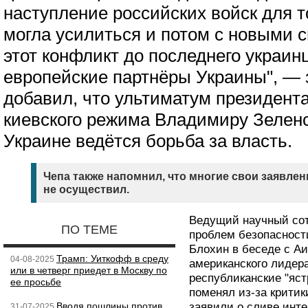
наступление российских войск для т
могла усилиться и потом с новыми 
этот конфликт до последнего украинц
европейские партнёры Украины", — 
добавил, что ультиматум президент
киевского режима Владимиру Зеленск
Украине ведётся борьба за власть.
Чепа также напомнил, что многие свои заявлен
не осуществил.
Ведущий научный сот
ПО ТЕМЕ
проблем безопасност
Блохин в беседе с А
Трамп: Уиткофф в среду
04-08-2025
американского лидер
или в четверг приедет в Москву по
республиканские "яст
ее просьбе
поменял из-за критик
Вводя пошлины против
заявили о сливе инте
31-07-2025