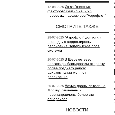
Из-за "внешних
12-08-2025
факторов" снизил на 5,6%
перевозку пассажиров "Аэрофлот"
СМОТРИТЕ ТАКЖЕ
"Аэрофлот" допустил
28-07-2025
очередную корректировку
расписания: теперь из-за сбоя
системы
В Шереметьево
20-07-2025
пассажиры блокировали отправку
более позднего рейса:
авиакомпании меняют
расписание
Ночью дроны летели на
20-07-2025
Москву: отменены и
перенаправлены более ста
авиарейсов
НОВОСТИ