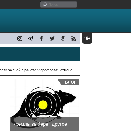
бой в работе "Аэрофлота": отменены уже 49 пар рейсов
БЛОГ
и
Кремль выберет другое