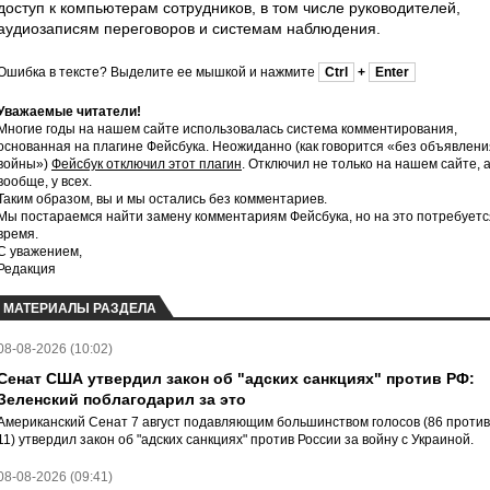
доступ к компьютерам сотрудников, в том числе руководителей,
аудиозаписям переговоров и системам наблюдения.
Ошибка в тексте? Выделите ее мышкой и нажмите
Ctrl
+
Enter
Уважаемые читатели!
Многие годы на нашем сайте использовалась система комментирования,
основанная на плагине Фейсбука. Неожиданно (как говорится «без объявлени
войны»)
Фейсбук отключил этот плагин
. Отключил не только на нашем сайте, 
вообще, у всех.
Таким образом, вы и мы остались без комментариев.
Мы постараемся найти замену комментариям Фейсбука, но на это потребуетс
время.
С уважением,
Редакция
МАТЕРИАЛЫ РАЗДЕЛА
08-08-2026 (10:02)
Сенат США утвердил закон об "адских санкциях" против РФ:
Зеленский поблагодарил за это
Американский Сенат 7 август подавляющим большинством голосов (86 против
11) утвердил закон об "адских санкциях" против России за войну с Украиной.
08-08-2026 (09:41)