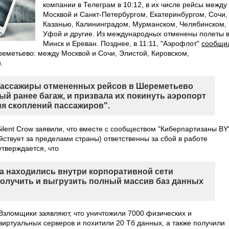
компании в Телеграм в 10:12, в их числе рейсы между
Москвой и Санкт-Петербургом, Екатеринбургом, Сочи,
Казанью, Калининградом, Мурманском, Челябинском,
Уфой и другие. Из международных отменены полеты 
Минск и Ереван. Позднее, в 11:11, "Аэрофлот"
сообщи
реметьево: между Москвой и Сочи, Элистой, Кировском,
.
пассажиры отмененных рейсов в Шереметьево
й ранее багаж, и призвала их покинуть аэропорт
я скоплений пассажиров".
ilent Crow заявили, что вместе с сообществом "Киберпартизаны BY
йствует за пределами страны) ответственны за сбой в работе
утверждается, что
а находились внутри корпоративной сети
получить и выгрузить полный массив баз данных
Взломщики заявляют, что уничтожили 7000 физических и
виртуальных серверов и похитили 20 Тб данных, а также получили