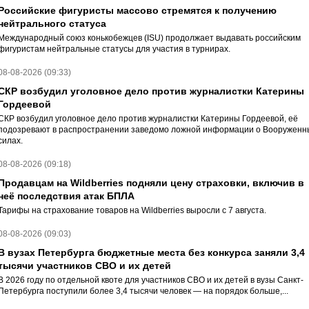
Российские фигуристы массово стремятся к получению
нейтрального статуса
Международный союз конькобежцев (ISU) продолжает выдавать российским
фигуристам нейтральные статусы для участия в турнирах.
08-08-2026 (09:33)
СКР возбудил уголовное дело против журналистки Катерины
Гордеевой
СКР возбудил уголовное дело против журналистки Катерины Гордеевой, её
подозревают в распространении заведомо ложной информации о Вооруженн
силах.
08-08-2026 (09:18)
Продавцам на Wildberries подняли цену страховки, включив в
неё последствия атак БПЛА
Тарифы на страхование товаров на Wildberries выросли с 7 августа.
08-08-2026 (09:03)
В вузах Петербурга бюджетные места без конкурса заняли 3,4
тысячи участников СВО и их детей
В 2026 году по отдельной квоте для участников СВО и их детей в вузы Санкт-
Петербурга поступили более 3,4 тысячи человек — на порядок больше,...