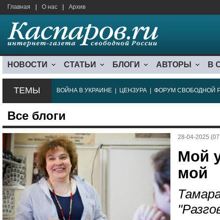
Главная
|
О нас
|
Архив
НОВОСТИ
СТАТЬИ
БЛОГИ
АВТОРЫ
В 
ТЕМЫ
ВОЙНА В УКРАИНЕ
|
ЦЕНЗУРА
|
ФОРУМ СВОБОДНОЙ 
Все блоги
28-04-2025 (07
Мой у
мой
Тамара
"Разго