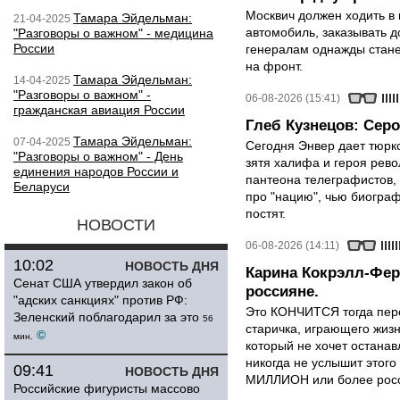
Москвич должен ходить в 
Тамара Эйдельман:
21-04-2025
автомобиль, заказывать д
"Разговоры о важном" - медицина
России
генералам однажды стане
на фронт.
Тамара Эйдельман:
14-04-2025
"Разговоры о важном" -
06-08-2026 (15:41)
гражданская авиация России
Глеб Кузнецов: Серо
Тамара Эйдельман:
07-04-2025
Сегодня Энвер дает тюрк
"Разговоры о важном" - День
зятя халифа и героя рево
единения народов России и
пантеона телеграфистов,
Беларуси
про "нацию", чью биограф
постят.
НОВОСТИ
06-08-2026 (14:11)
10:02
НОВОСТЬ ДНЯ
Карина Кокрэлл-Фер
Сенат США утвердил закон об
россияне.
"адских санкциях" против РФ:
Это КОНЧИТСЯ тогда пере
Зеленский поблагодарил за это
56
старичка, играющего жизн
©
мин.
который не хочет останавл
никогда не услышит этого
09:41
НОВОСТЬ ДНЯ
МИЛЛИОН или более росси
Российские фигуристы массово