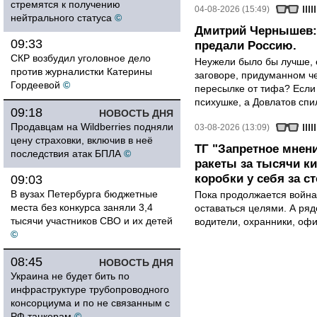
стремятся к получению
04-08-2026 (15:49)
нейтрального статуса
©
Дмитрий Чернышев: 
09:33
предали Россию.
СКР возбудил уголовное дело
Неужели было бы лучше, 
против журналистки Катерины
заговоре, придуманном че
Гордеевой
©
пересылке от тифа? Если
психушке, а Довлатов спи
09:18
НОВОСТЬ ДНЯ
Продавцам на Wildberries подняли
03-08-2026 (13:09)
цену страховки, включив в неё
ТГ "Запретное мнени
последствия атак БПЛА
©
ракеты за тысячи ки
коробки у себя за с
09:03
В вузах Петербурга бюджетные
Пока продолжается война
места без конкурса заняли 3,4
оставаться целями. А ряд
тысячи участников СВО и их детей
водители, охранники, оф
©
08:45
НОВОСТЬ ДНЯ
Украина не будет бить по
инфраструктуре трубопроводного
консорциума и по не связанным с
РФ танкерам
©