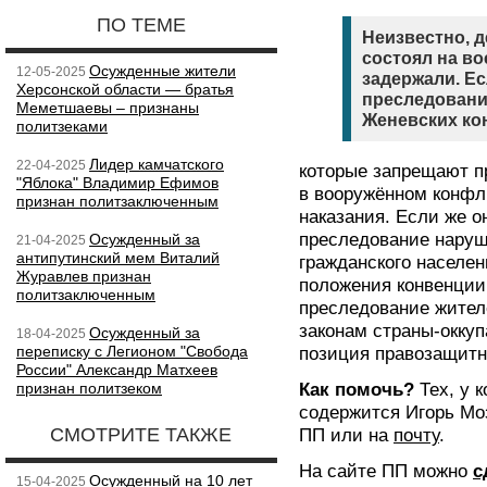
ПО ТЕМЕ
Неизвестно, 
состоял на во
Осужденные жители
12-05-2025
задержали. Есл
Херсонской области — братья
преследовани
Меметшаевы – признаны
Женевских ко
политзеками
Лидер камчатского
22-04-2025
которые запрещают п
"Яблока" Владимир Ефимов
в вооружённом конфл
признан политзаключенным
наказания. Если же о
преследование наруш
Осужденный за
21-04-2025
антипутинский мем Виталий
гражданского населен
Журавлев признан
положения конвенции
политзаключенным
преследование жител
законам страны-оккуп
Осужденный за
18-04-2025
переписку с Легионом "Свобода
позиция правозащитн
России" Александр Матхеев
признан политзеком
Как помочь?
Тех, у к
содержится Игорь Мо
СМОТРИТЕ ТАКЖЕ
ПП или на
почту
.
На сайте ПП можно
с
Осужденный на 10 лет
15-04-2025