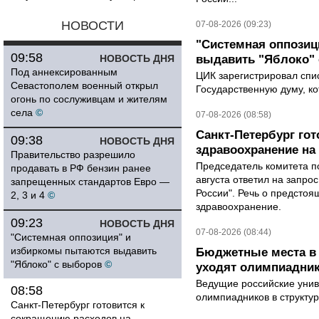
НОВОСТИ
07-08-2026 (09:23)
"Системная оппози
09:58
НОВОСТЬ ДНЯ
выдавить "Яблоко"
Под аннексированным
ЦИК зарегистрировал спис
Севастополем военный открыл
Государственную думу, ко
огонь по сослуживцам и жителям
села
©
07-08-2026 (08:58)
Санкт-Петербург го
09:38
НОВОСТЬ ДНЯ
здравоохранение на
Правительство разрешило
Председатель комитета п
продавать в РФ бензин ранее
августа ответил на запро
запрещенных стандартов Евро —
России". Речь о предсто
2, 3 и 4
©
здравоохранение.
09:23
НОВОСТЬ ДНЯ
07-08-2026 (08:44)
"Системная оппозиция" и
избиркомы пытаются выдавить
Бюджетные места в 
"Яблоко" с выборов
©
уходят олимпиадник
Ведущие российские унив
08:58
олимпиадников в структу
Санкт-Петербург готовится к
сокращению расходов на