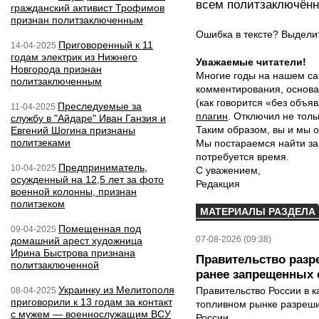
всем политзаключённ
гражданский активист Трофимов
признан политзаключенным
Ошибка в тексте? Выдел
Приговоренный к 11
14-04-2025
годам электрик из Нижнего
Уважаемые читатели!
Новгорода признан
Многие годы на нашем са
политзаключенным
комментирования, основа
(как говорится «без объ
Преследуемые за
11-04-2025
плагин
. Отключил не толь
службу в "Айдаре" Иван Ганзия и
Таким образом, вы и мы о
Евгений Шогина признаны
политзеками
Мы постараемся найти за
потребуется время.
Предприниматель,
10-04-2025
С уважением,
осужденный на 12,5 лет за фото
Редакция
военной колонны, признан
политзеком
МАТЕРИАЛЫ РАЗДЕЛА
Помещенная под
09-04-2025
07-08-2026 (09:38)
домашний арест художница
Ирина Быстрова признана
Правительство разр
политзаключенной
ранее запрещенных с
Украинку из Мелитополя
Правительство России в к
08-04-2025
приговорили к 13 годам за контакт
топливном рынке разрешил
с мужем — военнослужащим ВСУ
России...