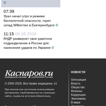
©
07:39
Урал начал утро в режиме
беспилотной опасности, горит
склад Wilberries в Екатеринбурге
©
11:15
06.08.2026
КНДР развернет свое ракетное
подразделение в России для
нанесения ударов по Украине
©
НОВОСТИ
Оппозиция
© 2005-2026. Все права защищены. v1
Власть
Общество
При полном или частичном использовании
Регионы
материалов, опубликованных на страницах
Коррупция
сайта, ссылка на источник обязательна.
Экономика
В мире