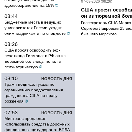
07-08-2026 (08:26)
здравоохранение на 15%
©
США просят освобод
08:44
он из тюремной бол
Бюджетные места в ведущих
Госсекретарь США Марко 
университетах России уходят
Сергеем Лавровым 23 ию
олимпиадникам и по спецквоте
©
бывшего морского...
08:26
США просят освободить экс-
пехотинца Гилмана: в РФ он из
тюремной больницы попал в
психиатрическую
©
08:10
НОВОСТЬ ДНЯ
Трамп подписал указы по
ограничению предоставления
гражданства США по праву
рождения
©
07:53
НОВОСТЬ ДНЯ
Минтранс предложил
использовать средства дорожных
фондов на защиту дорог от БПЛА