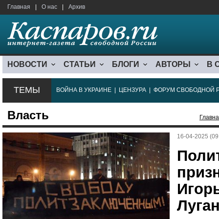
Главная
|
О нас
|
Архив
НОВОСТИ
СТАТЬИ
БЛОГИ
АВТОРЫ
В 
ТЕМЫ
ВОЙНА В УКРАИНЕ
|
ЦЕНЗУРА
|
ФОРУМ СВОБОДНОЙ 
Власть
Главн
16-04-2025 (09
Поли
приз
Игорь
Луга