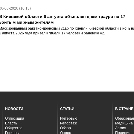
06-08-2026 (10:13)
В Киевской области 6 августа объявлен днем траура по 17
убитым мирным жителям
Массированный ракетно-дроновый удар по Киеву и Киевской области в ночь н
5 августа 2026 года привел к гибели 17 человек и ранению 42.
НОВОСТИ
СТАТЬИ
В СТРАНЕ
Оппозиция
Интервью
Образован
Власть
Репортаж
Медицина
Общество
Обзор
Армия
Регионы
Опрос
Полиция