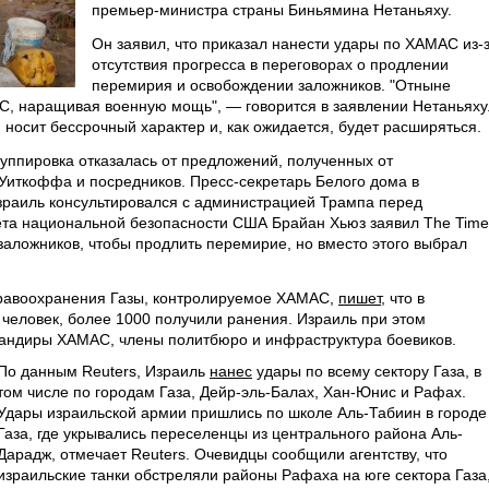
премьер-министра страны Биньямина Нетаньяху.
Он заявил, что приказал нанести удары по ХАМАС из-
отсутствия прогресса в переговорах о продлении
перемирия и освобождении заложников. "Отныне
С, наращивая военную мощь", — говорится в заявлении Нетаньяху
носит бессрочный характер и, как ожидается, будет расширяться.
руппировка отказалась от предложений, полученных от
Уиткоффа и посредников. Пресс-секретарь Белого дома в
зраиль консультировался с администрацией Трампа перед
ета национальной безопасности США Брайан Хьюз заявил The Time
ь заложников, чтобы продлить перемирие, но вместо этого выбрал
дравоохранения Газы, контролируемое ХАМАС,
пишет
, что в
 человек, более 1000 получили ранения. Израиль при этом
мандиры ХАМАС, члены политбюро и инфраструктура боевиков.
По данным Reuters, Израиль
нанес
удары по всему сектору Газа, в
том числе по городам Газа, Дейр-эль-Балах, Хан-Юнис и Рафах.
Удары израильской армии пришлись по школе Аль-Табиин в городе
Газа, где укрывались переселенцы из центрального района Аль-
Дарадж, отмечает Reuters. Очевидцы сообщили агентству, что
израильские танки обстреляли районы Рафаха на юге сектора Газа