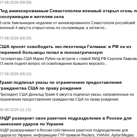
07-08-2026 (09:58)
Под аннексированным Севастополем военный открыл огонь п
сослуживцам и жителям села
В селе Хмельницкое недалеко от аннексированного Севастополя российский
военный 4 августа открыл огонь по сослуживцам, а затем по...
07-08-2026 (08:26)
США просят освободить экс-пехотинца Гилмана: в РФ он из
тюремной больницы попал в психиатрическую
Госсекретарь США Марко Рубио на встрече с главой МИД РФ Сергеем Лавров
23 июля поднял вопрос об освобождении бывшего морского...
07-08-2026 (08:10)
Трамп подписал указы по ограничению предоставления
гражданства США по праву рождения
Президент США Дональд Трамп 6 августа подписал указы, направленные на
ограничение предоставления гражданства США по праву рождения.
06-08-2026 (11:15)
КНДР развернет свое ракетное подразделение в России для
нанесения ударов по Украине
КНДР разворачивает в России собственное ракетное подразделение для
ударов по Украине, информацию ГУР привели Reuters, УНИАН, АрбатМедиа.