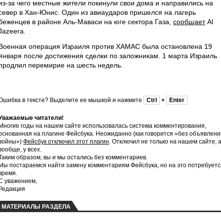
из-за чего местные жители покинули свои дома и направились на
север в Хан-Юнис. Один из авиаударов пришелся на лагерь
беженцев в районе Аль-Маваси на юге сектора Газа,
сообщает
Al
Jazeera.
Военная операция Израиля против ХАМАС была остановлена 19
января после достижения сделки по заложникам. 1 марта Израиль
продлил перемирие на шесть недель.
Ошибка в тексте? Выделите ее мышкой и нажмите
Ctrl
+
Enter
Уважаемые читатели!
Многие годы на нашем сайте использовалась система комментирования,
основанная на плагине Фейсбука. Неожиданно (как говорится «без объявлени
войны»)
Фейсбук отключил этот плагин
. Отключил не только на нашем сайте, 
вообще, у всех.
Таким образом, вы и мы остались без комментариев.
Мы постараемся найти замену комментариям Фейсбука, но на это потребуетс
время.
С уважением,
Редакция
МАТЕРИАЛЫ РАЗДЕЛА