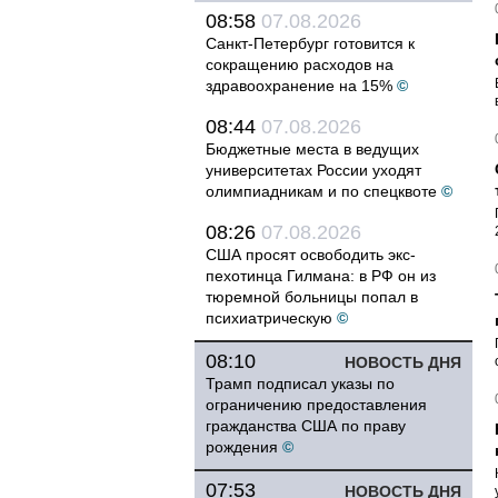
08:58
07.08.2026
Санкт-Петербург готовится к
сокращению расходов на
здравоохранение на 15%
©
08:44
07.08.2026
Бюджетные места в ведущих
университетах России уходят
олимпиадникам и по спецквоте
©
08:26
07.08.2026
США просят освободить экс-
пехотинца Гилмана: в РФ он из
тюремной больницы попал в
психиатрическую
©
08:10
НОВОСТЬ ДНЯ
Трамп подписал указы по
ограничению предоставления
гражданства США по праву
рождения
©
07:53
НОВОСТЬ ДНЯ