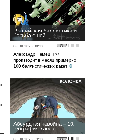
Российская баллистика и
борьба с ней
08.08.2026 00:23
Александр Немец: РФ
производит в месяц примерно
100 баллистических ракет.
©
КОЛОНКА
я
а
я
Абсурдная невойна – 10:
география хаоса
03.08.2026 13:23