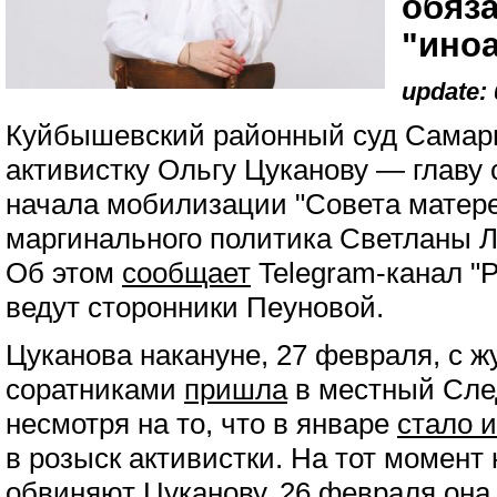
обяз
"иноа
update: 
Куйбышевский районный суд Самар
активистку Ольгу Цуканову — главу 
начала мобилизации "Совета матере
маргинального политика Светланы Л
Об этом
сообщает
Telegram-канал "Р
ведут сторонники Пеуновой.
Цуканова накануне, 27 февраля, с 
соратниками
пришла
в местный Сле
несмотря на то, что в январе
стало 
в розыск активистки. На тот момент 
обвиняют Цуканову. 26 февраля он