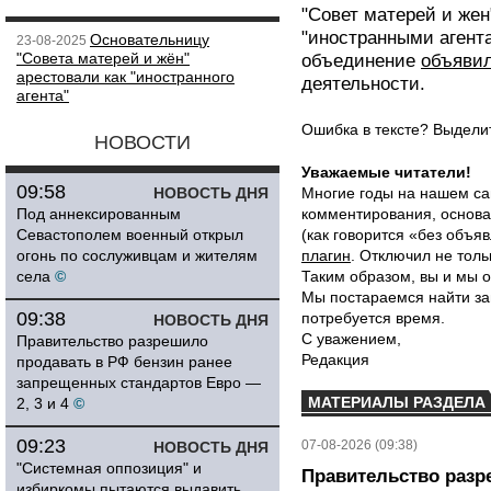
"Совет матерей и жен
"иностранными агента
Основательницу
23-08-2025
"Совета матерей и жён"
объединение
объяви
арестовали как "иностранного
деятельности.
агента"
Ошибка в тексте? Выдел
НОВОСТИ
Уважаемые читатели!
09:58
НОВОСТЬ ДНЯ
Многие годы на нашем са
Под аннексированным
комментирования, основа
Севастополем военный открыл
(как говорится «без объ
огонь по сослуживцам и жителям
плагин
. Отключил не толь
села
©
Таким образом, вы и мы о
Мы постараемся найти за
09:38
потребуется время.
НОВОСТЬ ДНЯ
С уважением,
Правительство разрешило
Редакция
продавать в РФ бензин ранее
запрещенных стандартов Евро —
МАТЕРИАЛЫ РАЗДЕЛА
2, 3 и 4
©
09:23
07-08-2026 (09:38)
НОВОСТЬ ДНЯ
"Системная оппозиция" и
Правительство разр
избиркомы пытаются выдавить