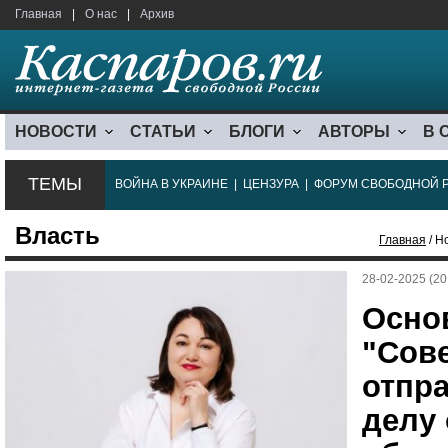
Главная
|
О нас
|
Архив
НОВОСТИ
СТАТЬИ
БЛОГИ
АВТОРЫ
В 
ТЕМЫ
ВОЙНА В УКРАИНЕ
|
ЦЕНЗУРА
|
ФОРУМ СВОБОДНОЙ 
Власть
Главная
/ Н
28-02-2025 (20
Осно
"Сове
отпр
делу 