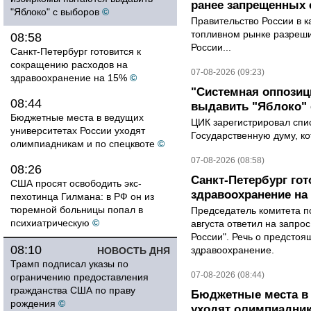
ранее запрещенных с
"Яблоко" с выборов
©
Правительство России в к
топливном рынке разрешил
08:58
России...
Санкт-Петербург готовится к
сокращению расходов на
07-08-2026 (09:23)
здравоохранение на 15%
©
"Системная оппози
08:44
выдавить "Яблоко"
Бюджетные места в ведущих
ЦИК зарегистрировал спис
университетах России уходят
Государственную думу, ко
олимпиадникам и по спецквоте
©
07-08-2026 (08:58)
08:26
Санкт-Петербург го
США просят освободить экс-
здравоохранение на
пехотинца Гилмана: в РФ он из
тюремной больницы попал в
Председатель комитета п
психиатрическую
©
августа ответил на запро
России". Речь о предсто
08:10
здравоохранение.
НОВОСТЬ ДНЯ
Трамп подписал указы по
07-08-2026 (08:44)
ограничению предоставления
гражданства США по праву
Бюджетные места в 
рождения
©
уходят олимпиадник