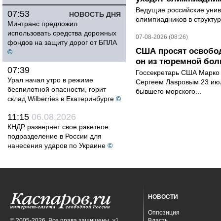
Ведущие российские унив
07:53
НОВОСТЬ ДНЯ
олимпиадников в структу
Минтранс предложил
использовать средства дорожных
07-08-2026 (08:26)
фондов на защиту дорог от БПЛА
США просят освобод
©
он из тюремной бол
07:39
Госсекретарь США Марко 
Урал начал утро в режиме
Сергеем Лавровым 23 ию
беспилотной опасности, горит
бывшего морского...
склад Wilberries в Екатеринбурге
©
11:15
06.08.2026
КНДР развернет свое ракетное
подразделение в России для
нанесения ударов по Украине
©
НОВОСТИ
Оппозиция
© 2005-2026. Все права защищены. v1
Власть