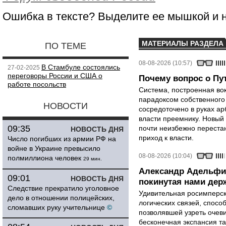
Ошибка в тексте? Выделите ее мышкой и
МАТЕРИАЛЫ РАЗДЕЛА
ПО ТЕМЕ
08-08-2026 (10:57)
В Стамбуле состоялись
27-02-2025
переговоры России и США о
Почему вопрос о Пут
работе посольств
Система, построенная вок
парадоксом собственного
НОВОСТИ
сосредоточено в руках ар
власти преемнику. Новый 
09:35
почти неизбежно перестан
НОВОСТЬ ДНЯ
приход к власти.
Число погибших из армии РФ на
войне в Украине превысило
08-08-2026 (10:04)
полмиллиона человек
29 мин.
Александр Адельфи
09:01
НОВОСТЬ ДНЯ
покинутая нами держ
Следствие прекратило уголовное
Удивительная росимперск
дело в отношении полицейских,
логических связей, спосо
сломавших руку учительнице
©
позволявшей узреть очев
бесконечная экспансия т