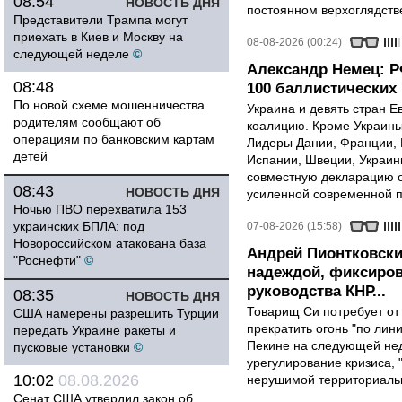
08:54
НОВОСТЬ ДНЯ
постоянном верхоглядств
Представители Трампа могут
приехать в Киев и Москву на
08-08-2026 (00:24)
следующей неделе
©
Александр Немец: Р
08:48
100 баллистических 
По новой схеме мошенничества
Украина и девять стран 
родителям сообщают об
коалицию. Кроме Украины,
операциям по банковским картам
Лидеры Дании, Франции, 
детей
Испании, Швеции, Украин
совместную декларацию о
08:43
НОВОСТЬ ДНЯ
усиленной современной п
Ночью ПВО перехватила 153
украинских БПЛА: под
07-08-2026 (15:58)
Новороссийском атакована база
Андрей Пионтковски
"Роснефти"
©
надеждой, фиксиров
руководства КНР...
08:35
НОВОСТЬ ДНЯ
Товарищ Си потребует от
США намерены разрешить Турции
прекратить огонь "по лини
передать Украине ракеты и
Пекине на следующей нед
пусковые установки
©
урегулирование кризиса, 
10:02
08.08.2026
нерушимой территориальн
Сенат США утвердил закон об