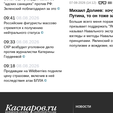
07-08-2026 (14:12)
"адских санкциях" против РФ:
Зеленский поблагодарил за это
©
Михаил Долиев: хочу
Путина, то он тоже з
09:41
08.08.2026
Больше всего меня поража
Российские фигуристы массово
призывает поддержать "Яб
стремятся к получению
называл Навального экст
нейтрального статуса
©
взгляды и методы Наваль
принципами. Явлинский о
09:33
08.08.2026
популизме и вождизме, ко
СКР возбудил уголовное дело
против журналистки Катерины
Гордеевой
©
09:18
08.08.2026
Продавцам на Wildberries подняли
цену страховки, включив в неё
последствия атак БПЛА
©
НОВОСТИ