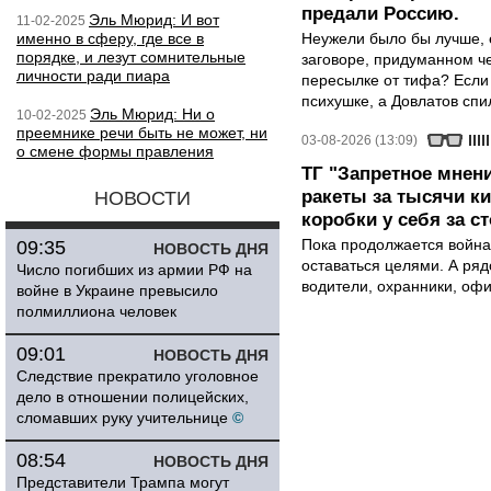
предали Россию.
Эль Мюрид: И вот
11-02-2025
именно в сферу, где все в
Неужели было бы лучше, 
порядке, и лезут сомнительные
заговоре, придуманном че
личности ради пиара
пересылке от тифа? Если
психушке, а Довлатов спи
Эль Мюрид: Ни о
10-02-2025
преемнике речи быть не может, ни
03-08-2026 (13:09)
о смене формы правления
ТГ "Запретное мнени
ракеты за тысячи ки
НОВОСТИ
коробки у себя за с
Пока продолжается война
09:35
НОВОСТЬ ДНЯ
оставаться целями. А ряд
Число погибших из армии РФ на
водители, охранники, оф
войне в Украине превысило
полмиллиона человек
09:01
НОВОСТЬ ДНЯ
Следствие прекратило уголовное
дело в отношении полицейских,
сломавших руку учительнице
©
08:54
НОВОСТЬ ДНЯ
Представители Трампа могут