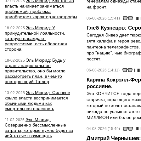
Эль Мюрид: Как только
генералам однажды стане
07-03-2025
власть начинает заниматься
на фронт.
проблемой, проблема
приобретает характер катастрофы
06-08-2026 (15:41)
Глеб Кузнецов: Серо
Эль Мюрид: У
18-02-2025
принудительной лояльности,
Сегодня Энвер дает тюрк
которую насаждают
зятя халифа и героя рево
репрессиями, есть оборотная
пантеона телеграфистов,
сторона
про "нацию", чью биограф
постят.
Эль Мюрид: Будь у
18-02-2025
страны национальное
06-08-2026 (14:11)
правительство, оно бы могло
рассмотреть план, в чем-то
Карина Кокрэлл-Фер
повторяющий Тэтчер
россияне.
Эль Мюрид: Силовое
13-02-2025
Это КОНЧИТСЯ тогда пере
крыло власти воспринимается
старичка, играющего жизн
обычными людьми как
который не хочет останавл
смертельная опасность
никогда не услышит этого
МИЛЛИОН или более росси
Эль Мюрид:
11-02-2025
Совершенно бессмысленные
04-08-2026 (15:49)
затраты, которые нужно будет за
чей-то счет возмещать
Дмитрий Чернышев: 