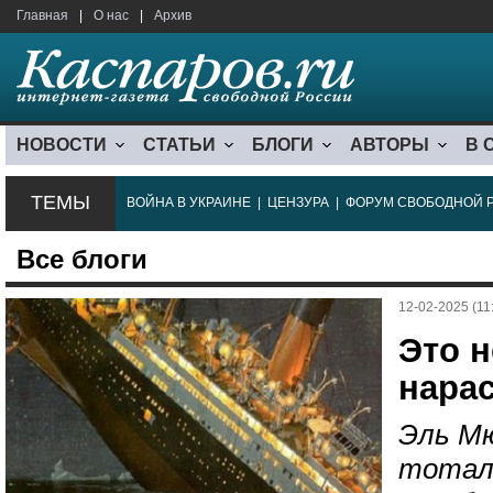
Главная
|
О нас
|
Архив
НОВОСТИ
СТАТЬИ
БЛОГИ
АВТОРЫ
В 
ТЕМЫ
ВОЙНА В УКРАИНЕ
|
ЦЕНЗУРА
|
ФОРУМ СВОБОДНОЙ 
Все блоги
12-02-2025 (11
Это н
нара
Эль М
тотал