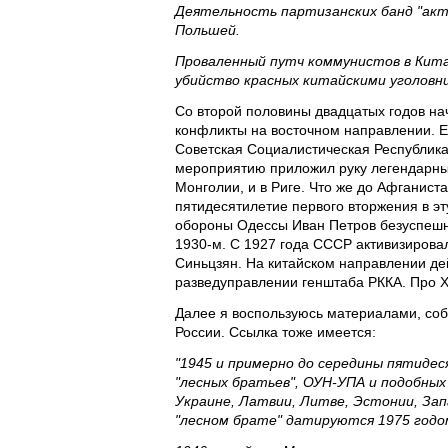
Деятельность партизанских банд "акти
Польшей.
Проваленный путч коммунистов в Кита
убийство красных китайскими уголовни
Со второй половины двадцатых годов на
конфликты на восточном направлении. Е
Советская Социалистическая Республика
мероприятию приложил руку легендарный
Монголии, и в Риге. Что же до Афганист
пятидесятилетие первого вторжения в эт
обороны Одессы Иван Петров безуспешно
1930-м. С 1927 года СССР активизировалс
Синьцзян. На китайском направлении де
разведуправлении генштаба РККА. Про Х
Далее я воспользуюсь материалами, соб
России. Ссылка тоже имеется:
"1945 и примерно до середины пятиде
"лесных братьев", ОУН-УПА и подобны
Украине, Латвии, Литве, Эстонии, Зап
"лесном брате" датируются 1975 годо