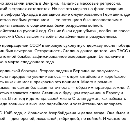
но захватили власть в Венгрии. Начались массовые репрессии,
тий в странах-сателлитах. Но все это меркло на фоне создания
и реформ Эрхарда в западной зоне оккупированной Германии, где
 стало слабым утешением — ее потенциал был несопоставим с
траны танкового социализма были разрушены войной,
йством на русский лад. От них были одни убытки, особенно после
оветский Союз вышел из войны ослабленным и разрушенным.
 о превращении СССР в мировую сухопутную державу после побед
иц был исчерпан. Осторожность Сталина дошла до того, что ТАСС 
 атомной бомбы, зафиксированное американцами. Ее наличие в
ко в марте следующего года.
рлинской блокады. Второго падения Берлина не получилось.
исло народов не увеличивалось — отцом китайского и корейского
ать никак не мог и прекрасно это понимал. Много в романе
змов, но самая большая неточность — образ императора земли. И
остью являются слова Сталина о будущем вторжении в Европу и
и. В тот год и до конца своей жизни Сталин думал, как избежать
реди военных и высшего партийного и хозяйственного аппарата.
С 1945 года, с Иранского Азербайджана и далее везде. Она была и
евой — дисперсной, локальной, гибридной, но войной. И частью ее