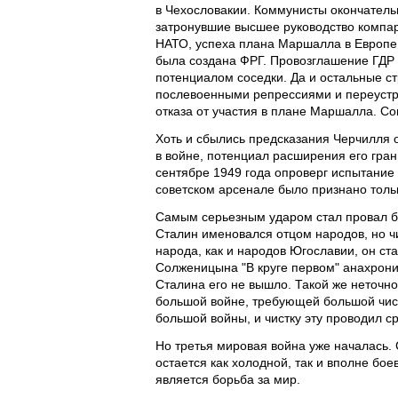
в Чехословакии. Коммунисты окончатель
затронувшие высшее руководство компар
НАТО, успеха плана Маршалла в Европе 
была создана ФРГ. Провозглашение ГДР
потенциалом соседки. Да и остальные с
послевоенными репрессиями и переустро
отказа от участия в плане Маршалла. С
Хоть и сбылись предсказания Черчилля
в войне, потенциал расширения его гран
сентябре 1949 года опроверг испытание
советском арсенале было признано толь
Самым серьезным ударом стал провал бе
Сталин именовался отцом народов, но ч
народа, как и народов Югославии, он ст
Солженицына "В круге первом" анахрони
Сталина его не вышло. Такой же неточн
большой войне, требующей большой чистк
большой войны, и чистку эту проводил с
Но третья мировая война уже началась. 
остается как холодной, так и вполне бо
является борьба за мир.