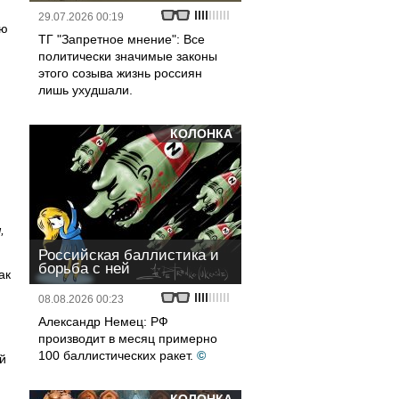
29.07.2026 00:19
ью
ТГ "Запретное мнение": Все
политически значимые законы
этого созыва жизнь россиян
лишь ухудшали.
КОЛОНКА
,
Российская баллистика и
борьба с ней
ак
08.08.2026 00:23
Александр Немец: РФ
производит в месяц примерно
100 баллистических ракет.
©
й