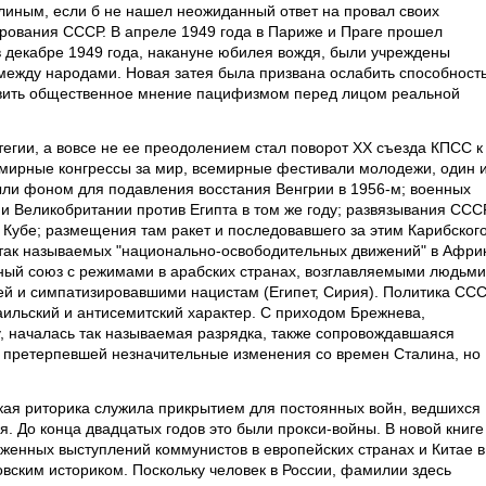
линым, если б не нашел неожиданный ответ на провал своих
рования СССР. В апреле 1949 года в Париже и Праге прошел
в декабре 1949 года, накануне юбилея вождя, были учреждены
между народами. Новая затея была призвана ослабить способност
авить общественное мнение пацифизмом перед лицом реальной
гии, а вовсе не ее преодолением стал поворот XX съезда КПСС к
мирные конгрессы за мир, всемирные фестивали молодежи, один 
были фоном для подавления восстания Венгрии в 1956-м; военных
 и Великобритании против Египта в том же году; развязывания ССС
 Кубе; размещения там ракет и последовавшего за этим Карибског
 так называемых "национально-освободительных движений" в Афри
ный союз с режимами в арабских странах, возглавляемыми людьми
ей и симпатизировавшими нацистам (Египет, Сирия). Политика СС
ильский и антисемитский характер. С приходом Брежнева,
у, началась так называемая разрядка, также сопровождавшаяся
претерпевшей незначительные изменения со времен Сталина, но
кая риторика служила прикрытием для постоянных войн, ведшихся
. До конца двадцатых годов это были прокси-войны. В новой книге
уженных выступлений коммунистов в европейских странах и Китае в
вским историком. Поскольку человек в России, фамилии здесь