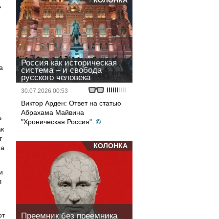
КОЛОНКА
ь
Россия как историческая
а
система – и свобода
русского человека
30.07.2026 00:53
Виктор Арден: Ответ на статью
Абрахама Майвина
Р
"Хроническая Россия".
©
ак
т
КОЛОНКА
на
и
л
от
Преемник без преемника