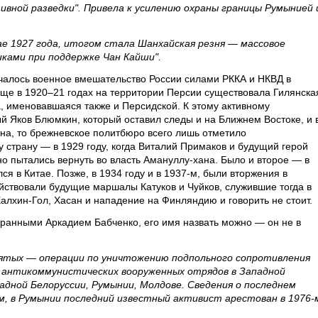
вной разведки". Привела к усилению охраны границы Румынией 
е 1927 года, итогом стала Шанхайская резня — массовое
ками при поддержке Чан Кайши".
чалось военное вмешательство России силами РККА и НКВД в
ще в 1920–21 годах на территории Персии существовала Гилянска
, именовавшаяся также и Персидской. К этому активному
 Яков Блюмкин, который оставил следы и на Ближнем Востоке, и 
ана, то брежневское политбюро всего лишь отметило
у страну — в 1929 году, когда Виталий Примаков и будущий герой
 пытались вернуть во власть Амануллу-хана. Было и второе — в
я в Китае. Позже, в 1934 году и в 1937-м, были вторжения в
йствовали будущие маршалы Катуков и Чуйков, служившие тогда в
алхин-Гол, Хасан и нападение на Финляндию и говорить не стоит.
ранными Аркадием Бабченко, его имя назвать можно — он не в
сятых — операции по уничтожению подпольного сопротивления
х антикоммунистических вооруженных отрядов в Западной
адной Белоруссии, Румынии, Молдове. Сведения о последнем
м, в Румынии последний известный активист арестован в 1976-