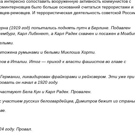
ма интересно сопоставить вооруженную активность коммунистов с
коминтерновцев было больше оснований считаться террористами и
вцев-ремовцев. И террористическая деятельность советской Росси
рна (1919 год) попытались поднять путч в Берлине. Подавлен
мбург, Карл Либкнехт, а Карл Радек схвачен и посажен в Моаби
белыми.
ичтожена румынами и белыми Миклоша Хорти.
ов в Италии. Итог — приход к власти фашистов во главе с
д Германии, ликвидирован фрайкорами и рейхсвером. Эти уже при
овать он начал в 1920 году.
участвуют Бела Кун и Карл Радек. Провален.
н с участием русских белогвардейцев, Димитров бежит из страны
ве.
4 году. Провал.