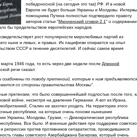
победоносной (на сегодня это так) РФ. И в новой
Европе не будет больше Украины и Молдовы. Интерв
помощника Путина полностью подтвердило правоту
авторов статьи "
Мюнхенский сговор-2.1
" о содержании
ало бы предательством европейских народов.
 свидетельствует рост популярности миролюбивых партий из
го ныне и левых, и правых. Их пацифизм опирается на опыт
льством СССР в течение десятилетий. И сейчас самое время
марта 1946 года, то есть через две недели после
Длинной
ской речи сказал:
 и озабочены по поводу претензий, которые к ним предъявляются
ргаются со стороны правительства Москвы".
ые претензии, что было совершеннейшей подлостью после того, к
овой войне, несмотря на давление Германии. А вот из Ирана,
кобританией, Сталин не захотел уходить. На территории этого
очные республики, на которые очень похожи нынешние
рии Украины, Молдовы, Грузии, — Демократическая республика
республика. Все было. И военные действия при поддержке советско
 и репрессии против противников сепаратистов, проводившиеся
вность главы советского Азербайджана Багирова, который очень