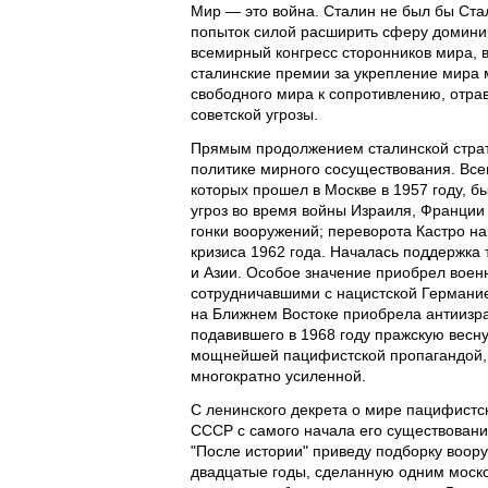
Мир — это война. Сталин не был бы Ста
попыток силой расширить сферу домини
всемирный конгресс сторонников мира, 
сталинские премии за укрепление мира 
свободного мира к сопротивлению, отр
советской угрозы.
Прямым продолжением сталинской страте
политике мирного сосуществования. Все
которых прошел в Москве в 1957 году, 
угроз во время войны Израиля, Франции
гонки вооружений; переворота Кастро на
кризиса 1962 года. Началась поддержка
и Азии. Особое значение приобрел воен
сотрудничавшими с нацистской Германи
на Ближнем Востоке приобрела антиизра
подавившего в 1968 году пражскую весн
мощнейшей пацифистской пропагандой, 
многократно усиленной.
С ленинского декрета о мире пацифистс
СССР с самого начала его существования
"После истории" приведу подборку воор
двадцатые годы, сделанную одним моско