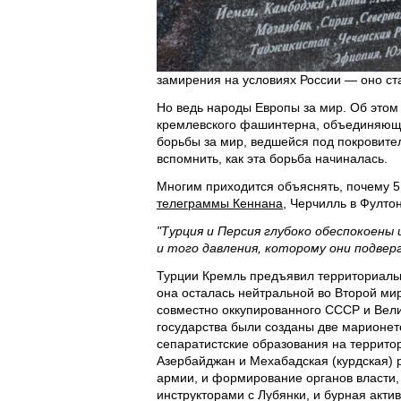
замирения на условиях России — оно ст
Но ведь народы Европы за мир. Об этом
кремлевского фашинтерна, объединяюще
борьбы за мир, ведшейся под покровите
вспомнить, как эта борьба начиналась.
Многим приходится объяснять, почему 5 
телеграммы Кеннана
, Черчилль в Фултон
"Турция и Персия глубоко обеспокоены
и того давления, которому они подве
Турции Кремль предъявил территориальн
она осталась нейтральной во Второй мир
совместно оккупированного СССР и Вели
государства были созданы две марионет
сепаратистские образования на террито
Азербайджан и Мехабадская (курдская) 
армии, и формирование органов власти,
инструкторами с Лубянки, и бурная акти