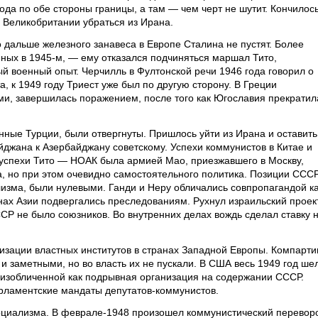
ода по обе стороны границы, а там — чем черт не шутит. Кончилос
Великобритании убраться из Ирана.
то дальше железного занавеса в Европе Сталина не пустят. Более
анных в 1945-м, — ему отказался подчиняться маршал Тито,
 военный опыт. Черчилль в Фултонской речи 1946 года говорил о
, к 1949 году Триест уже был по другую сторону. В Греции
ми, завершилась поражением, после того как Югославия прекратил
ные Турции, были отвергнуты. Пришлось уйти из Ирана и оставить
джана к Азербайджану советскому. Успехи коммунистов в Китае и
успехи Тито — НОАК была армией Мао, приезжавшего в Москву,
а, но при этом очевидно самостоятельного политика. Позиции ССС
лизма, были нулевыми. Ганди и Неру обличались совпропагандой к
нах Азии подвергались преследованиям. Рухнул израильский проек
СР не было союзников. Во внутренних делах вождь сделал ставку 
зации властных институтов в странах Западной Европы. Компарти
 заметными, но во власть их не пускали. В США весь 1949 год ше
 изобличенной как подрывная организация на содержании СССР.
рламентские мандаты депутатов-коммунистов.
социализма. В феврале-1948 произошел коммунистический перевор