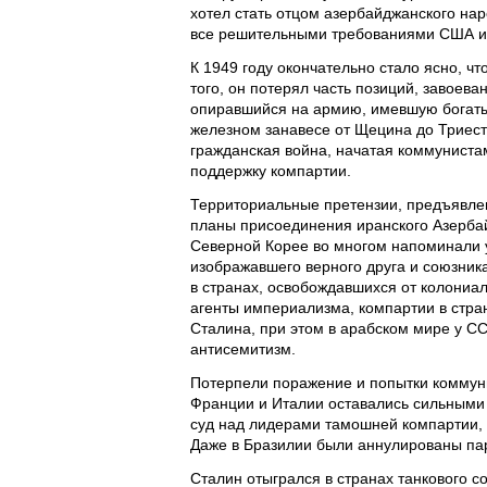
хотел стать отцом азербайджанского нар
все решительными требованиями США и 
К 1949 году окончательно стало ясно, ч
того, он потерял часть позиций, завоев
опиравшийся на армию, имевшую богатый
железном занавесе от Щецина до Триеста
гражданская война, начатая коммуниста
поддержку компартии.
Территориальные претензии, предъявлен
планы присоединения иранского Азербай
Северной Корее во многом напоминали 
изображавшего верного друга и союзник
в странах, освобождавшихся от колониа
агенты империализма, компартии в стра
Сталина, при этом в арабском мире у СС
антисемитизм.
Потерпели поражение и попытки коммуни
Франции и Италии оставались сильными и
суд над лидерами тамошней компартии,
Даже в Бразилии были аннулированы па
Сталин отыгрался в странах танкового 