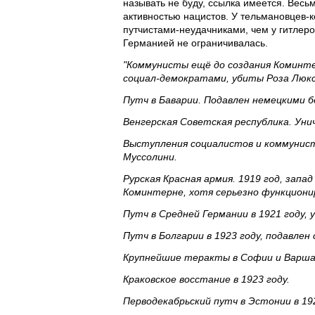
называть не буду, ссылка имеется. Весь
активностью нацистов. У тельмановцев-
путчистами-неудачниками, чем у гитлеро
Германией не ограничивалась.
"Коммунисты ещё до создания Коминте
социал-демократами, убиты Роза Люксе
Путч в Баварии. Подавлен немецкими 
Венгерская Советская республика. Ун
Выступления социалистов и коммунист
Муссолини.
Рурская Красная армия. 1919 год, запа
Коминтерне, хотя серьезно функционир
Путч в Средней Германии в 1921 году, 
Путч в Болгарии в 1923 году, подавле
Крупнейшие теракты в Софии и Варша
Краковское восстание в 1923 году.
Перводекабрьский путч в Эстонии в 192