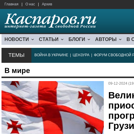
Главная
|
О нас
|
Архив
НОВОСТИ
СТАТЬИ
БЛОГИ
АВТОРЫ
В 
ТЕМЫ
ВОЙНА В УКРАИНЕ
|
ЦЕНЗУРА
|
ФОРУМ СВОБОДНОЙ 
В мире
09-12-2024 (19
Вели
прио
прог
Груз