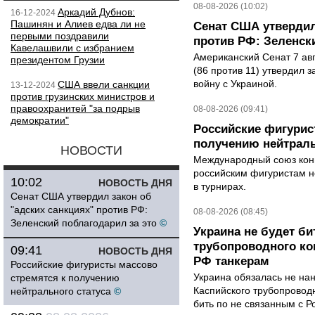
08-08-2026 (10:02)
Аркадий Дубнов:
16-12-2024
Пашинян и Алиев едва ли не
Сенат США утвердил
первыми поздравили
против РФ: Зеленск
Кавелашвили с избранием
Американский Сенат 7 ав
президентом Грузии
(86 против 11) утвердил з
войну с Украиной.
США ввели санкции
13-12-2024
против грузинских министров и
правоохранитей "за подрыв
08-08-2026 (09:41)
демократии"
Российские фигурис
получению нейтраль
НОВОСТИ
Международный союз конь
российским фигуристам н
10:02
НОВОСТЬ ДНЯ
в турнирах.
Сенат США утвердил закон об
"адских санкциях" против РФ:
08-08-2026 (08:45)
Зеленский поблагодарил за это
©
Украина не будет би
трубопроводного ко
09:41
НОВОСТЬ ДНЯ
РФ танкерам
Российские фигуристы массово
Украина обязалась не на
стремятся к получению
Каспийского трубопровод
нейтрального статуса
©
бить по не связанным с Р