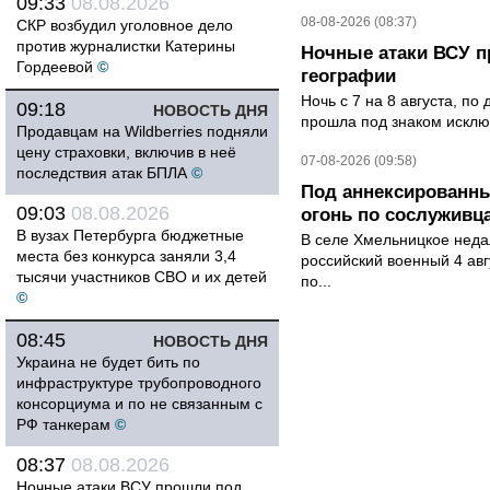
09:33
08.08.2026
08-08-2026 (08:37)
СКР возбудил уголовное дело
против журналистки Катерины
Ночные атаки ВСУ п
Гордеевой
©
географии
Ночь с 7 на 8 августа, п
09:18
НОВОСТЬ ДНЯ
прошла под знаком исклю
Продавцам на Wildberries подняли
цену страховки, включив в неё
07-08-2026 (09:58)
последствия атак БПЛА
©
Под аннексированн
09:03
08.08.2026
огонь по сослуживц
В вузах Петербурга бюджетные
В селе Хмельницкое неда
места без конкурса заняли 3,4
российский военный 4 авг
тысячи участников СВО и их детей
по...
©
08:45
НОВОСТЬ ДНЯ
Украина не будет бить по
инфраструктуре трубопроводного
консорциума и по не связанным с
РФ танкерам
©
08:37
08.08.2026
Ночные атаки ВСУ прошли под