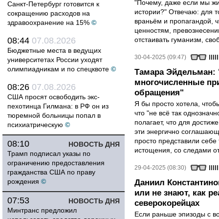
"Почему, даже если мы ж
Санкт-Петербург готовится к
истории?" Отвечаю: для т
сокращению расходов на
враньём и пропагандой, 
здравоохранение на 15%
©
ценностям, превознесени
08:44
07.08.2026
отстаивать гуманизм, сво
Бюджетные места в ведущих
30-04-2025 (09:47)
университетах России уходят
олимпиадникам и по спецквоте
©
Тамара Эйдельман:
многочисленные при
08:26
07.08.2026
обращения"
США просят освободить экс-
Я бы просто хотела, чтобы
пехотинца Гилмана: в РФ он из
что "не всё так однозначн
тюремной больницы попал в
полагает, что для достиж
психиатрическую
©
эти энергично соглашаю
просто представили себе
08:10
НОВОСТЬ ДНЯ
истощения, со следами от
Трамп подписал указы по
ограничению предоставления
29-04-2025 (08:30)
гражданства США по праву
рождения
©
Даниил Константино
или не знают, как р
07:53
НОВОСТЬ ДНЯ
северокорейцах
Минтранс предложил
Если раньше эпизоды с в