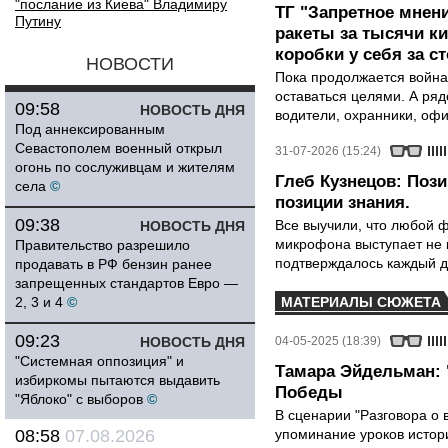
"послание из Киева" Владимиру
ТГ "Запретное мнени
Путину
ракеты за тысячи ки
коробки у себя за с
НОВОСТИ
Пока продолжается война
оставаться целями. А ряд
09:58
НОВОСТЬ ДНЯ
водители, охранники, оф
Под аннексированным
Севастополем военный открыл
31-07-2026 (15:24)
огонь по сослуживцам и жителям
Глеб Кузнецов: Поз
села
©
позиции знания.
09:38
Все выучили, что любой ф
НОВОСТЬ ДНЯ
микрофона выступает не к
Правительство разрешило
подтверждалось каждый д
продавать в РФ бензин ранее
запрещенных стандартов Евро —
2, 3 и 4
©
МАТЕРИАЛЫ СЮЖЕТА
09:23
НОВОСТЬ ДНЯ
04-05-2025 (18:39)
"Системная оппозиция" и
Тамара Эйдельман: 
избиркомы пытаются выдавить
Победы
"Яблоко" с выборов
©
В сценарии "Разговора о 
08:58
07.08.2026
упоминание уроков истори