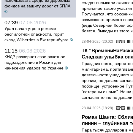
использовать средства дорожных
солдат вызывали оживлен
фондов на защиту дорог от БПЛА
признание такого участия
©
Получается, что союзники 
возможного прямого вовле
07:39
07.08.2026
(ведь Северная Корея оф
Урал начал утро в режиме
боятся. Выводы из этого 
беспилотной опасности, горит
склад Wilberries в Екатеринбурге
©
28-04-2025 (20:02)
11:15
06.08.2026
ТК "ВремениНаРаска
Сладкая улыбка опя
КНДР развернет свое ракетное
подразделение в России для
Праздник опять, вероятн
нанесения ударов по Украине
©
милитаризма, притягиван
деятельности ушедшего и
прочим, не давало соглас
побоище, устроенное Пут
"ветераны с нами". Наши 
согласия точно не давали
28-04-2025 (18:28)
Роман Шанга: Сближ
линии – глубинная 
Пара тысяч долларов в м