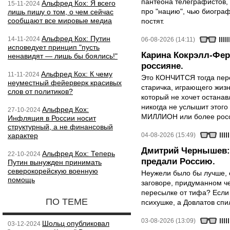
пантеона телеграфистов,
Альфред Кох: Я всего
15-11-2024
про "нацию", чью биограф
лишь пишу о том, о чем сейчас
сообщают все мировые медиа
постят.
Альфред Кох: Путин
14-11-2024
06-08-2026 (14:11)
исповедует принцип "пусть
Карина Кокрэлл-Фер
ненавидят — лишь бы боялись!"
россияне.
Альфред Кох: К чему
11-11-2024
Это КОНЧИТСЯ тогда пере
неуместный фейерверк красивых
старичка, играющего жизн
слов от политиков?
который не хочет останавл
никогда не услышит этого
Альфред Кох:
27-10-2024
МИЛЛИОН или более росси
Инфляция в России носит
структурный, а не финансовый
характер
04-08-2026 (15:49)
Дмитрий Чернышев: 
Альфред Кох: Теперь
22-10-2024
предали Россию.
Путин вынужден принимать
северокорейскую военную
Неужели было бы лучше, 
помощь
заговоре, придуманном че
пересылке от тифа? Если
ПО ТЕМЕ
психушке, а Довлатов спи
03-08-2026 (13:09)
Шольц опубликовал
03-12-2024