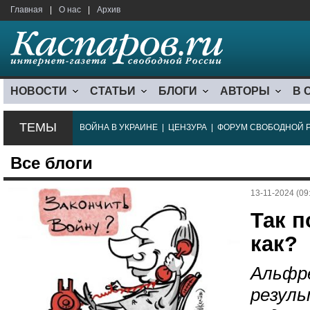
Главная
|
О нас
|
Архив
НОВОСТИ
СТАТЬИ
БЛОГИ
АВТОРЫ
В 
ТЕМЫ
ВОЙНА В УКРАИНЕ
|
ЦЕНЗУРА
|
ФОРУМ СВОБОДНОЙ 
Все блоги
13-11-2024 (09
Так 
как?
Альфре
резул