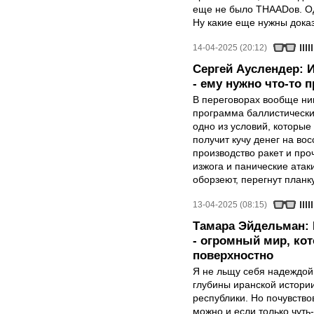
еще не было THAADов. Од
Ну какие еще нужны дока
14-04-2025 (20:12)
Сергей Ауслендер: 
- ему нужно что-то 
В переговорах вообще ник
программа баллистических
одно из условий, которые
получит кучу денег на во
производство ракет и проч
изжога и панические атак
оборзеют, перегнут планк
13-04-2025 (08:15)
Тамара Эйдельман: 
- огромный мир, ко
поверхностно
Я не льщу себя надеждой,
глубины иранской истори
республики. Но почувство
можно и если только чуть