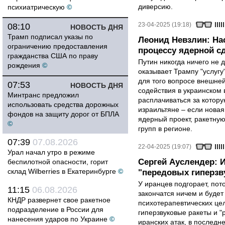
диверсию.
психиатрическую
©
23-04-2025 (19:18)
08:10
НОВОСТЬ ДНЯ
Трамп подписал указы по
Леонид Невзлин: На
ограничению предоставления
процессу ядерной с
гражданства США по праву
Путин никогда ничего не 
рождения
©
оказывает Трампу "услугу
для того вопросе внешней
07:53
НОВОСТЬ ДНЯ
содействия в украинском
Минтранс предложил
расплачиваться за котору
использовать средства дорожных
израильтяне – если нова
фондов на защиту дорог от БПЛА
ядерный проект, ракетну
©
групп в регионе.
07:39
07.08.2026
22-04-2025 (19:07)
Урал начал утро в режиме
Сергей Ауслендер: 
беспилотной опасности, горит
склад Wilberries в Екатеринбурге
©
"передовых гиперзву
У иранцев подгорает, пот
11:15
06.08.2026
закончатся ничем и будет
КНДР развернет свое ракетное
психотерапевтических цел
подразделение в России для
гиперзвуковые ракеты и "
нанесения ударов по Украине
©
иранских атак, в последн