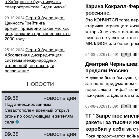
в Хабаровске будут изучать
Карина Кокрэлл-Фер
северокорейские "идеи чучхе"
россияне.
Сергей Ауслендер:
29-10-2024
Это КОНЧИТСЯ тогда пере
Ценность "рейтинга
старичка, играющего жизн
армий" примерно такая же, как
который не хочет останавл
предсказания про конец света в
никогда не услышит этого
2000 году
МИЛЛИОН или более росси
Сергей Ауслендер:
25-10-2024
Абсолютная дискредитация
04-08-2026 (15:49)
системы международных
Дмитрий Чернышев: 
отношений, ее распад и
предали Россию.
разложение
Неужели было бы лучше, 
НОВОСТИ
заговоре, придуманном че
пересылке от тифа? Если
психушке, а Довлатов спи
09:58
НОВОСТЬ ДНЯ
Под аннексированным
03-08-2026 (13:09)
Севастополем военный открыл
ТГ "Запретное мнени
огонь по сослуживцам и жителям
села
©
ракеты за тысячи ки
коробки у себя за с
09:38
НОВОСТЬ ДНЯ
Пока продолжается война