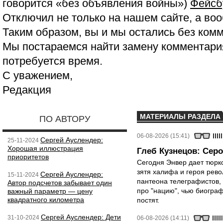
говорится «без объявления войны»)
Фейсб
Отключил не только на нашем сайте, а воо
Таким образом, вы и мы остались без ком
Мы постараемся найти замену комментария
потребуется время.
С уважением,
Редакция
МАТЕРИАЛЫ РАЗДЕЛА
ПО АВТОРУ
06-08-2026 (15:41)
Сергей Ауслендер:
25-11-2024
Хорошая иллюстрация
Глеб Кузнецов: Серо
приоритетов
Сегодня Энвер дает тюрк
зятя халифа и героя рево
Сергей Ауслендер:
15-11-2024
пантеона телеграфистов,
Автор подсчетов забывает один
про "нацию", чью биограф
важный параметр — цену
квадратного километра
постят.
Сергей Ауслендер: Дети
31-10-2024
06-08-2026 (14:11)