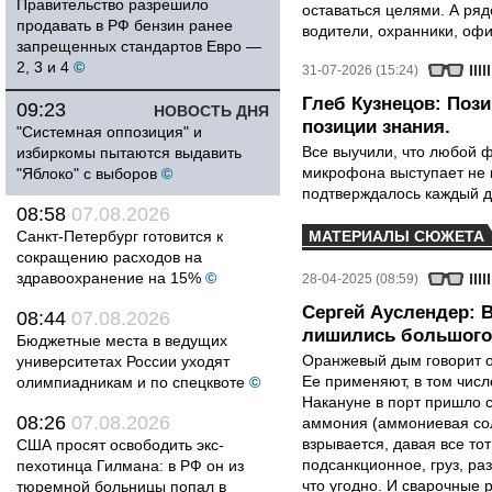
Правительство разрешило
оставаться целями. А ряд
продавать в РФ бензин ранее
водители, охранники, оф
запрещенных стандартов Евро —
2, 3 и 4
©
31-07-2026 (15:24)
Глеб Кузнецов: Поз
09:23
НОВОСТЬ ДНЯ
позиции знания.
"Системная оппозиция" и
Все выучили, что любой ф
избиркомы пытаются выдавить
микрофона выступает не к
"Яблоко" с выборов
©
подтверждалось каждый д
08:58
07.08.2026
Санкт-Петербург готовится к
МАТЕРИАЛЫ СЮЖЕТА
сокращению расходов на
здравоохранение на 15%
©
28-04-2025 (08:59)
Сергей Ауслендер: 
08:44
07.08.2026
лишились большого 
Бюджетные места в ведущих
Оранжевый дым говорит о 
университетах России уходят
Ее применяют, в том числе
олимпиадникам и по спецквоте
©
Накануне в порт пришло с
08:26
07.08.2026
аммония (аммониевая соль
взрывается, давая все т
США просят освободить экс-
подсанкционное, груз, ра
пехотинца Гилмана: в РФ он из
что угодно. И сварочные р
тюремной больницы попал в