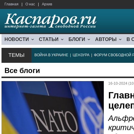
Главная
|
О нас
|
Архив
НОВОСТИ
СТАТЬИ
БЛОГИ
АВТОРЫ
В 
ТЕМЫ
ВОЙНА В УКРАИНЕ
|
ЦЕНЗУРА
|
ФОРУМ СВОБОДНОЙ 
Все блоги
16-10-2024 (10
Глав
целе
Альфре
критич