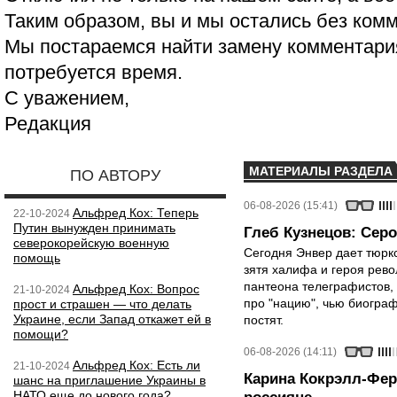
Таким образом, вы и мы остались без ком
Мы постараемся найти замену комментария
потребуется время.
С уважением,
Редакция
МАТЕРИАЛЫ РАЗДЕЛА
ПО АВТОРУ
06-08-2026 (15:41)
Альфред Кох: Теперь
22-10-2024
Путин вынужден принимать
Глеб Кузнецов: Серо
северокорейскую военную
Сегодня Энвер дает тюрк
помощь
зятя халифа и героя рево
пантеона телеграфистов,
Альфред Кох: Вопрос
21-10-2024
про "нацию", чью биограф
прост и страшен — что делать
Украине, если Запад откажет ей в
постят.
помощи?
06-08-2026 (14:11)
Альфред Кох: Есть ли
21-10-2024
Карина Кокрэлл-Фер
шанс на приглашение Украины в
НАТО еще до нового года?