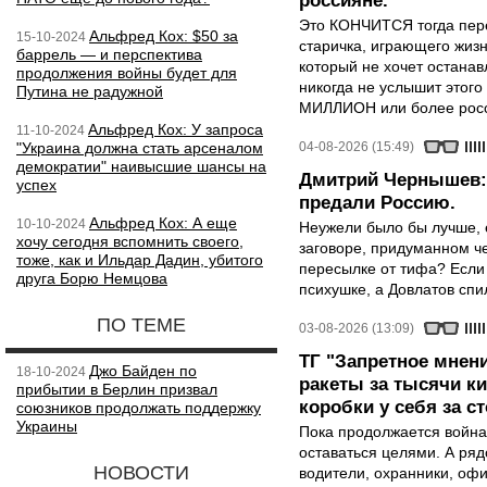
россияне.
Это КОНЧИТСЯ тогда пере
Альфред Кох: $50 за
15-10-2024
старичка, играющего жизн
баррель — и перспектива
который не хочет останавл
продолжения войны будет для
никогда не услышит этого
Путина не радужной
МИЛЛИОН или более росси
Альфред Кох: У запроса
11-10-2024
"Украина должна стать арсеналом
04-08-2026 (15:49)
демократии" наивысшие шансы на
Дмитрий Чернышев: 
успех
предали Россию.
Альфред Кох: А еще
10-10-2024
Неужели было бы лучше, 
хочу сегодня вспомнить своего,
заговоре, придуманном че
тоже, как и Ильдар Дадин, убитого
пересылке от тифа? Если
друга Борю Немцова
психушке, а Довлатов спи
ПО ТЕМЕ
03-08-2026 (13:09)
ТГ "Запретное мнени
Джо Байден по
18-10-2024
ракеты за тысячи ки
прибытии в Берлин призвал
коробки у себя за с
союзников продолжать поддержку
Украины
Пока продолжается война
оставаться целями. А ряд
НОВОСТИ
водители, охранники, оф