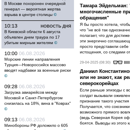
В Москве похоронен очередной
Тамара Эйдельман:
генерал — вероятная жертва
многочисленные при
взрыва в центре столицы
©
обращения"
Я бы просто хотела, чтобы
10:13
НОВОСТЬ ДНЯ
что "не всё так однозначн
В Киевской области 6 августа
полагает, что для достиж
объявлен днем траура по 17
эти энергично соглашаю
убитым мирным жителям
©
просто представили себе
истощения, со следами от
10:00
06.08.2026
Морские линии направления
29-04-2025 (08:30)
Турция—Новороссийск массово
вводят надбавки за военные риски
Даниил Константино
©
или не знают, как р
северокорейцах
09:28
06.08.2026
Если раньше эпизоды с в
Загрузка авиарейсов между
солдат вызывали оживлен
Москвой и Санкт-Петербургом
признание такого участия
снизилась на 18%, вина в "Коврах"
Получается, что союзники 
©
возможного прямого вовле
(ведь Северная Корея оф
09:13
06.08.2026
боятся. Выводы из этого 
Минобороны РФ доложило о 605