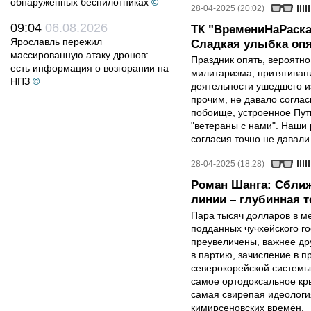
обнаруженных беспилотниках
©
28-04-2025 (20:02)
09:04
06.08.2026
ТК "ВремениНаРаска
Ярославль пережил
Сладкая улыбка опя
массированную атаку дронов:
Праздник опять, вероятн
есть информация о возгорании на
милитаризма, притягиван
НПЗ
©
деятельности ушедшего и
прочим, не давало соглас
побоище, устроенное Пут
"ветераны с нами". Наши 
согласия точно не давали
28-04-2025 (18:28)
Роман Шанга: Сближ
линии – глубинная 
Пара тысяч долларов в м
подданных чучхейского го
преувеличены, важнее др
в партию, зачисление в 
северокорейской системы
самое ортодоксальное кр
самая свирепая идеология
кимирсеновских времён.