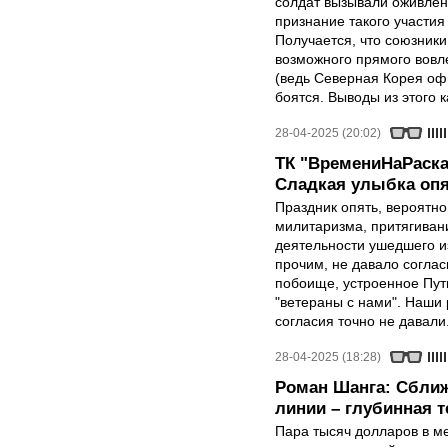
солдат вызывали оживлен
признание такого участия
Получается, что союзники 
возможного прямого вовле
(ведь Северная Корея оф
боятся. Выводы из этого 
28-04-2025 (20:02)
ТК "ВремениНаРаска
Сладкая улыбка опя
Праздник опять, вероятн
милитаризма, притягиван
деятельности ушедшего и
прочим, не давало соглас
побоище, устроенное Пут
"ветераны с нами". Наши 
согласия точно не давали
28-04-2025 (18:28)
Роман Шанга: Сближ
линии – глубинная 
Пара тысяч долларов в м