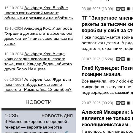
Альфред Кох: В войне
16-10-2024
03-08-2026 (13:09)
настал критический момент,
ТГ "Запретное мнени
обычными призывами не обойтись
ракеты за тысячи ки
Альфред Кох: У запроса
11-10-2024
коробки у себя за с
"Украина должна стать арсеналом
Пока продолжается война
демократии" наивысшие шансы на
оставаться целями. А ряд
успех
водители, охранники, оф
Альфред Кох: А еще
10-10-2024
хочу сегодня вспомнить своего,
31-07-2026 (15:24)
тоже, как и Ильдар Дадин, убитого
Глеб Кузнецов: Поз
друга Борю Немцова
позиции знания.
Альфред Кох: Ждать ли
09-10-2024
Все выучили, что любой ф
нам чего-нибудь качественно
микрофона выступает не к
нового от Рамштайна 12 октября?
подтверждалось каждый д
НОВОСТИ
29-07-2026 (00:23)
Алексей Макаркин: 
10:35
НОВОСТЬ ДНЯ
является не только 
В Москве похоронен очередной
изоляционистским.
генерал — вероятная жертва
На вопрос о причинах рос
взрыва в центре столицы
©