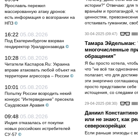
истории?" Отвечаю: для т
Ярославль пережил
враньём и пропагандой, 
массированную атаку дронов:
ценностям, превознесени
есть информация о возгорании на
отстаивать гуманизм, сво
НПЗ
©
16:22
05.08.2026
30-04-2025 (09:47)
Под Екатеринбургом взорван
Тамара Эйдельман:
гендиректор Уралдронзавода
©
многочисленные при
обращения"
10:28
05.08.2026
Я бы просто хотела, чтобы
Читатели Каспаров.Ru: Украина
что "не всё так однозначн
вправе атаковать любой объект на
полагает, что для достиж
территории агрессора – России
©
эти энергично соглашаю
10:01
05.08.2026
просто представили себе
истощения, со следами от
Попытку России возродить некий
конкурс "Интервидение" пресекла
29-04-2025 (08:30)
Саудовская Аравия
©
Даниил Константино
09:48
05.08.2026
или не знают, как р
Индия отказалась от покупки
северокорейцах
новых российских истребителей
Если раньше эпизоды с в
СУ-57
©