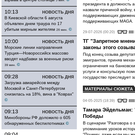
5 мин.
президента в должность 
назвали причиной войну, 
10:13
НОВОСТЬ ДНЯ
поддерживающих движени
В Киевской области 6 августа
поддерживающих MAGA.
объявлен днем траура по 17
убитым мирным жителям
©
26 мин.
29-07-2026 (00:20)
10:00
ТГ "Запретное мнен
НОВОСТЬ ДНЯ
законы этого созыв
Морские линии направления
Турция—Новороссийск массово
Под конец созыва депутат
вводят надбавки за военные риски
эмигрантов, приняв меха
©
39 мин.
ограничения на банковск
услуги и консульскую по
09:28
НОВОСТЬ ДНЯ
государство преследует з
Загрузка авиарейсов между
Москвой и Санкт-Петербургом
МАТЕРИАЛЫ СЮЖЕТА
снизилась на 18%, вина в "Коврах"
©
04-05-2025 (18:39)
Тамара Эйдельман: 
09:13
НОВОСТЬ ДНЯ
Победы
Минобороны РФ доложило о 605
В сценарии "Разговора о 
обнаруженных беспилотниках
©
упоминание уроков истори
09:04
"Почему, даже если мы ж