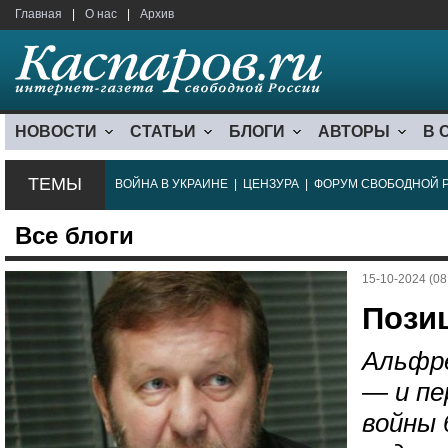
Главная
|
О нас
|
Архив
НОВОСТИ
СТАТЬИ
БЛОГИ
АВТОРЫ
В 
ТЕМЫ
ВОЙНА В УКРАИНЕ
|
ЦЕНЗУРА
|
ФОРУМ СВОБОДНОЙ 
Все блоги
15-10-2024 (08
Пози
Альфре
— и пе
войны 