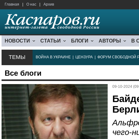
Главная
|
О нас
|
Архив
НОВОСТИ
СТАТЬИ
БЛОГИ
АВТОРЫ
В 
ТЕМЫ
ВОЙНА В УКРАИНЕ
|
ЦЕНЗУРА
|
ФОРУМ СВОБОДНОЙ 
Все блоги
09-10-2024 (09
Байде
Берл
Альфре
чего-н