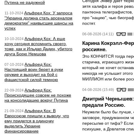
Сегодня Энвер дает тюрк
Путина не радужной
зятя халифа и героя рево
пантеона телеграфистов,
Альфред Кох: У запроса
11-10-2024
про "нацию", чью биограф
"Украина должна стать арсеналом
демократии" наивысшие шансы на
постят.
успех
06-08-2026 (14:11)
Альфред Кох: А еще
10-10-2024
Карина Кокрэлл-Фер
хочу сегодня вспомнить своего,
тоже, как и Ильдар Дадин, убитого
россияне.
друга Борю Немцова
Это КОНЧИТСЯ тогда пере
старичка, играющего жизн
Альфред Кох:
07-10-2024
который не хочет останавл
Настоящий воин берет в руки
никогда не услышит этого
оружие и выходит на бой с
МИЛЛИОН или более росси
фашистской силой темною
Альфред Кох:
04-08-2026 (15:49)
22-09-2024
Происходящее совсем не похоже
Дмитрий Чернышев: 
на консолидацию вокруг Путина
предали Россию.
Альфред Кох: В
21-09-2024
Неужели было бы лучше, 
Евросоюзе пришли к выводу, что
заговоре, придуманном че
ему придется в одиночку
пересылке от тифа? Если
выделить Украине
психушке, а Довлатов спи
финансирование