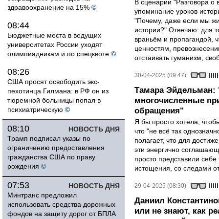
В сценарии "Разговора о 
здравоохранение на 15%
©
упоминание уроков истори
"Почему, даже если мы ж
08:44
истории?" Отвечаю: для т
Бюджетные места в ведущих
враньём и пропагандой, 
университетах России уходят
ценностям, превознесени
олимпиадникам и по спецквоте
©
отстаивать гуманизм, сво
08:26
30-04-2025 (09:47)
США просят освободить экс-
Тамара Эйдельман:
пехотинца Гилмана: в РФ он из
многочисленные при
тюремной больницы попал в
психиатрическую
©
обращения"
Я бы просто хотела, чтобы
08:10
НОВОСТЬ ДНЯ
что "не всё так однозначн
Трамп подписал указы по
полагает, что для достиж
ограничению предоставления
эти энергично соглашаю
гражданства США по праву
просто представили себе
рождения
©
истощения, со следами от
07:53
НОВОСТЬ ДНЯ
29-04-2025 (08:30)
Минтранс предложил
Даниил Константино
использовать средства дорожных
или не знают, как р
фондов на защиту дорог от БПЛА