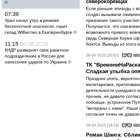
северокорейцах
©
Если раньше эпизоды с в
07:39
солдат вызывали оживлен
Урал начал утро в режиме
признание такого участия
беспилотной опасности, горит
Получается, что союзники 
склад Wilberries в Екатеринбурге
©
возможного прямого вовле
(ведь Северная Корея оф
11:15
06.08.2026
боятся. Выводы из этого 
КНДР развернет свое ракетное
28-04-2025 (20:02)
подразделение в России для
нанесения ударов по Украине
©
ТК "ВремениНаРаска
Сладкая улыбка опя
Праздник опять, вероятн
милитаризма, притягиван
деятельности ушедшего и
прочим, не давало соглас
побоище, устроенное Пут
"ветераны с нами". Наши 
согласия точно не давали
28-04-2025 (18:28)
Роман Шанга: Сближ