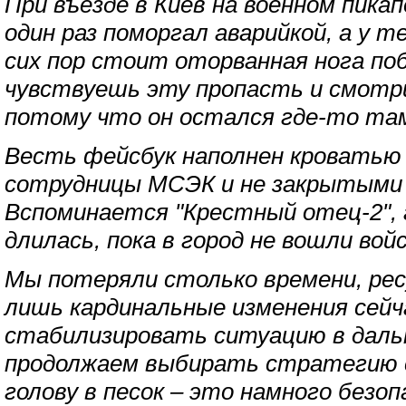
При въезде в Киев на военном пик
один раз поморгал аварийкой, а у т
сих пор стоит оторванная нога по
чувствуешь эту пропасть и смотри
потому что он остался где-то там,
Весть фейсбук наполнен кроватью 
сотрудницы МСЭК и не закрытыми 
Вспоминается "Крестный отец-2", г
длилась, пока в город не вошли вой
Мы потеряли столько времени, рес
лишь кардинальные изменения сейч
стабилизировать ситуацию в даль
продолжаем выбирать стратегию 
голову в песок – это намного безо