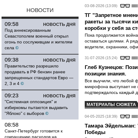
03-08-2026 (13:09)
НОВОСТИ
ТГ "Запретное мнени
ракеты за тысячи ки
09:58
НОВОСТЬ ДНЯ
коробки у себя за с
Под аннексированным
Пока продолжается война
Севастополем военный открыл
оставаться целями. А ряд
огонь по сослуживцам и жителям
водители, охранники, оф
села
©
31-07-2026 (15:24)
09:38
НОВОСТЬ ДНЯ
Правительство разрешило
Глеб Кузнецов: Поз
продавать в РФ бензин ранее
позиции знания.
запрещенных стандартов Евро —
Все выучили, что любой ф
2, 3 и 4
©
микрофона выступает не к
подтверждалось каждый д
09:23
НОВОСТЬ ДНЯ
"Системная оппозиция" и
МАТЕРИАЛЫ СЮЖЕТА
избиркомы пытаются выдавить
"Яблоко" с выборов
©
04-05-2025 (18:39)
08:58
Тамара Эйдельман: 
Санкт-Петербург готовится к
Победы
сокращению расходов на