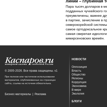
линии – глубинная 
Пара тысяч долларов в м
подданных чучхейского го
преувеличены, важнее др
в партию, зачисление в 
северокорейской системы
самое ортодоксальное кр
самая свирепая идеология
кимирсеновских времён.
НОВОСТИ
Оппозиция
© 2005-2026. Все права защищены. v1
Власть
Общество
При полном или частичном использовании
Регионы
материалов, опубликованных на страницах
Коррупция
сайта, ссылка на источник обязательна.
Экономика
В мире
Экология
Бизнес-материалы
|
Реклама
БЛОГИ