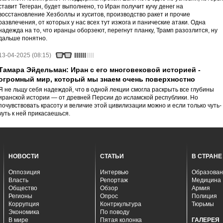
ставит Тегеран, будет выполнено, то Иран получит кучу денег на
восстановление Хезболлы и хуситов, производство ракет и прочие
развлечения, от которых у нас всех тут изжога и панические атаки. Одна
надежда на то, что иранцы оборзеют, перегнут планку, Трамп разозлится, ну
дальше понятно.
13-04-2025 (08:15)
Тамара Эйдельман: Иран с его многовековой историей -
огромный мир, который мы знаем очень поверхностно
Я не льщу себя надеждой, что в одной лекции смогла раскрыть все глубины
иранской истории — от древней Персии до исламской республики. Но
почувствовать красоту и величие этой цивилизации можно и если только чуть-
чуть к ней прикасаешься.
НОВОСТИ
СТАТЬИ
В СТРАНЕ
Оппозиция
Интервью
Образован
Власть
Репортаж
Медицина
Общество
Обзор
Армия
Регионы
Опрос
Полиция
Коррупция
Контркультура
Тюрьмы
Экономика
По поводу
В мире
Пятая колонка
ГАЛЕРЕЯ