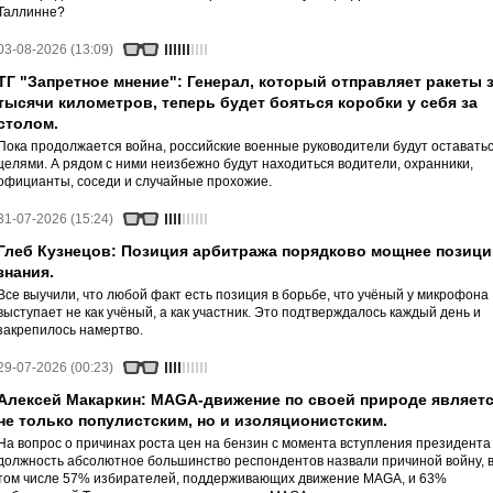
Таллинне?
03-08-2026 (13:09)
ТГ "Запретное мнение": Генерал, который отправляет ракеты 
тысячи километров, теперь будет бояться коробки у себя за
столом.
Пока продолжается война, российские военные руководители будут оставать
целями. А рядом с ними неизбежно будут находиться водители, охранники,
официанты, соседи и случайные прохожие.
31-07-2026 (15:24)
Глеб Кузнецов: Позиция арбитража порядково мощнее позици
знания.
Все выучили, что любой факт есть позиция в борьбе, что учёный у микрофона
выступает не как учёный, а как участник. Это подтверждалось каждый день и
закрепилось намертво.
29-07-2026 (00:23)
Алексей Макаркин: MAGA-движение по своей природе являет
не только популистским, но и изоляционистским.
На вопрос о причинах роста цен на бензин с момента вступления президента
должность абсолютное большинство респондентов назвали причиной войну, 
том числе 57% избирателей, поддерживающих движение MAGA, и 63%