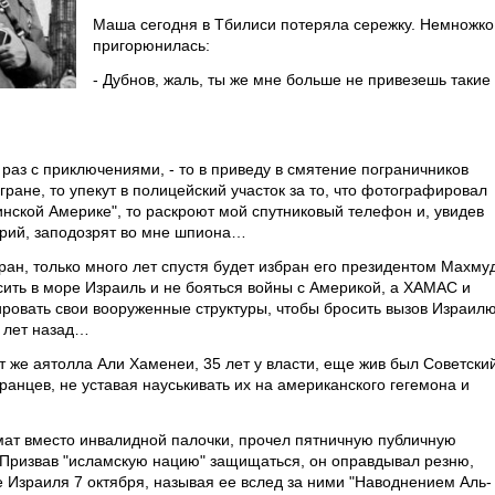
Маша сегодня в Тбилиси потеряла сережку. Немножко
пригорюнилась:
- Дубнов, жаль, ты же мне больше не привезешь такие
 раз с приключениями, - то в приведу в смятение пограничников
ране, то упекут в полицейский участок за то, что фотографировал
нской Америке", то раскроют мой спутниковый телефон и, увидев
арий, заподозрят во мне шпиона…
ран, только много лет спустя будет избран его президентом Махму
ить в море Израиль и не бояться войны с Америкой, а ХАМАС и
ровать свои вооруженные структуры, чтобы бросить вызов Израилю
0 лет назад…
т же аятолла Али Хаменеи, 35 лет у власти, еще жив был Советски
анцев, не уставая науськивать их на американского гегемона и
омат вместо инвалидной палочки, прочел пятничную публичную
. Призвав "исламскую нацию" защищаться, он оправдывал резню,
Израиля 7 октября, называя ее вслед за ними "Наводнением Аль-