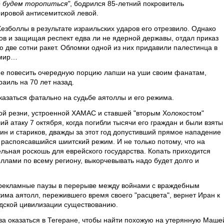
е будем торопиться"
, бодрился 85-летний покровитель
мировой антисемитской левой.
езболлы в результате израильских ударов его отрезвило. Однако
рсов и защищая респект едва ли не ядерной державы, отдал приказ
ю две сотни ракет. Обломки одной из них придавили палестинца в
 мир…
не повесить очередную порцию лапши на уши своим фанатам,
раиль на 70 лет назад.
казаться фатально на судьбе аятоллы и его режима.
ной резни, устроенной ХАМАС и ставшей "вторым Холокостом"
й атаку 7 октября, когда погибли тысячи его граждан и были взяты
ин и стариков, дважды за этот год допустивший прямое нападение
 распоясавшийся шиитский режим. И не только потому, что на
льная роскошь для еврейского государства. Копать приходится
ллами по всему региону, выкорчевывать надо будет долго и
рекламные паузы в перерыве между войнами с враждебным
ма аятолл, пережившего время своего "расцвета", вернет Иран к
дской цивилизации существованию.
нова оказаться в Тегеране, чтобы найти похожую на утерянную Маше