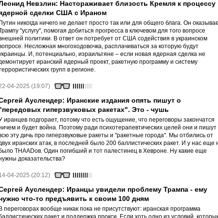
Леонид Невзлин: Настораживает близость Кремля к процессу
ядерной сделки США с Ираном
Путин никогда ничего не делает просто так или для общего блага. Он оказыва
Трампу "услугу", помогая добиться прогресса в ключевом для того вопросе
внешней политики. В ответ он потребует от США содействия в украинском
вопросе. Несложная многоходовочка, расплачиваться за которую будут
украинцы. И, потенциально, израильтяне – если новая ядерная сделка не
демонтирует иранский ядерный проект, ракетную программу и систему
террористических групп в регионе.
22-04-2025 (19:07)
Сергей Ауслендер: Иранские издания опять пишут о
"передовых гиперзвуковых ракетах". Это - чушь
У иранцев подгорает, потому что есть ощущение, что переговоры закончатся
ничем и будет война. Поэтому ради психотерапевтических целей они и пишут
всю эту дичь про гиперзвуковые ракеты и "ракетные города". Мы отбились от
двух иранских атак, в последней было 200 баллистических ракет. И у нас еще 
было THAADов. Один погибший и тот палестинец в Хевроне. Ну какие еще
нужны доказательства?
14-04-2025 (20:12)
Сергей Ауслендер: Иранцы увидели проблему Трампа - ему
нужно что-то предъявить к своим 100 дням
В переговорах вообще никак пока не присутствуют: иранская программа
баллистических ракет и поддержка прокси. Если хоть одно из условий, которы