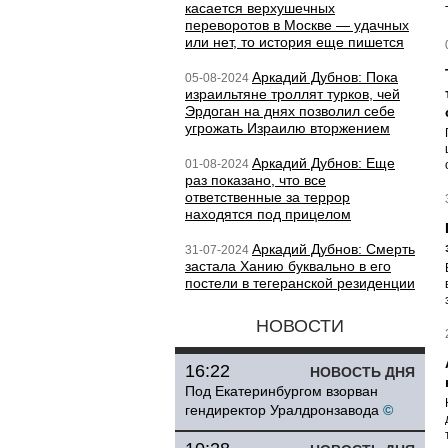
касается верхушечных
переворотов в Москве — удачных
или нет, то история еще пишется
Аркадий Дубнов: Пока
05-08-2024
израильтяне троллят турков, чей
Эрдоган на днях позволил себе
угрожать Израилю вторжением
Аркадий Дубнов: Еще
01-08-2024
раз показано, что все
ответственные за террор
находятся под прицелом
Аркадий Дубнов: Смерть
31-07-2024
застала Ханию буквально в его
постели в тегеранской резиденции
НОВОСТИ
16:22
НОВОСТЬ ДНЯ
Под Екатеринбургом взорван
гендиректор Уралдронзавода
©