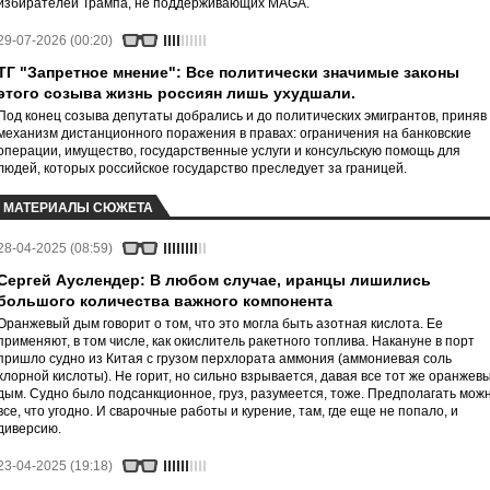
избирателей Трампа, не поддерживающих MAGA.
29-07-2026 (00:20)
ТГ "Запретное мнение": Все политически значимые законы
этого созыва жизнь россиян лишь ухудшали.
Под конец созыва депутаты добрались и до политических эмигрантов, приняв
механизм дистанционного поражения в правах: ограничения на банковские
операции, имущество, государственные услуги и консульскую помощь для
людей, которых российское государство преследует за границей.
МАТЕРИАЛЫ СЮЖЕТА
28-04-2025 (08:59)
Сергей Ауслендер: В любом случае, иранцы лишились
большого количества важного компонента
Оранжевый дым говорит о том, что это могла быть азотная кислота. Ее
применяют, в том числе, как окислитель ракетного топлива. Накануне в порт
пришло судно из Китая с грузом перхлората аммония (аммониевая соль
хлорной кислоты). Не горит, но сильно взрывается, давая все тот же оранжев
дым. Судно было подсанкционное, груз, разумеется, тоже. Предполагать мож
все, что угодно. И сварочные работы и курение, там, где еще не попало, и
диверсию.
23-04-2025 (19:18)