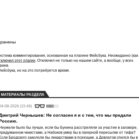
хранены
истема комментирования, основанная на плагине Фейсбука. Неожиданно (как
тключил этот плагин
. Отключил не только на нашем сайте, а вообще, у всех.
риев.
йсбука, но на это потребуется время.
МАТЕРИАЛЫ РАЗДЕЛА
04-08-2026 (15:49)
Дмитрий Чернышев: Не согласен я и с тем, что мы предали
Россию.
Неужели было бы лучше, если бы Бунина расстреляли за участие в заговоре,
придуманном чекистами, а Набоков умер бы в лагерной пересылке от тифа?
Если Бродского закололи бы лекарствами в психушке, а Довлатов спился бы в