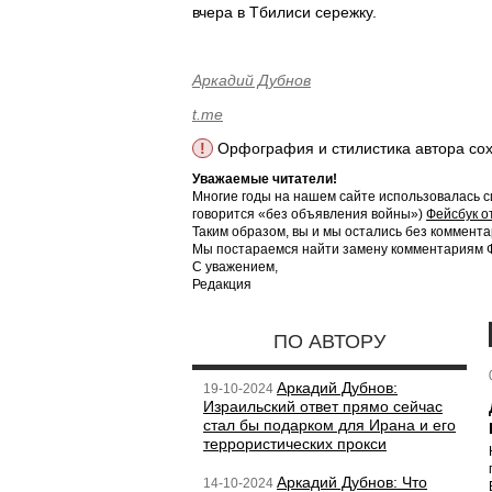
вчера в Тбилиси сережку.
Аркадий Дубнов
t.me
!
Орфография и стилистика автора со
Уважаемые читатели!
Многие годы на нашем сайте использовалась с
говорится «без объявления войны»)
Фейсбук о
Таким образом, вы и мы остались без коммента
Мы постараемся найти замену комментариям Фе
С уважением,
Редакция
ПО АВТОРУ
Аркадий Дубнов:
19-10-2024
Израильский ответ прямо сейчас
стал бы подарком для Ирана и его
террористических прокси
Аркадий Дубнов: Что
14-10-2024