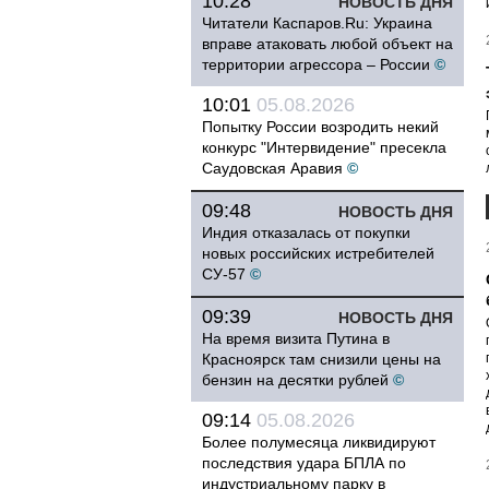
10:28
НОВОСТЬ ДНЯ
Читатели Каспаров.Ru: Украина
вправе атаковать любой объект на
территории агрессора – России
©
10:01
05.08.2026
Попытку России возродить некий
конкурс "Интервидение" пресекла
Саудовская Аравия
©
09:48
НОВОСТЬ ДНЯ
Индия отказалась от покупки
новых российских истребителей
СУ-57
©
09:39
НОВОСТЬ ДНЯ
На время визита Путина в
Красноярск там снизили цены на
бензин на десятки рублей
©
09:14
05.08.2026
Более полумесяца ликвидируют
последствия удара БПЛА по
индустриальному парку в