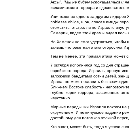
Аксы".
"Мы не будем успокаиваться и н
исламистского террора и вдохновитель 
Уничтожение одного за другим лидеров Х
noblesse oblige, и он, спасая имидж пе
отомстить, отстреляв по Израилю впусту
Самарии, видео этой драмы видел весь
Но Хаменеи не смог удержаться, чтобы 
заявив, что ракетная атака отбросила Из
Тем не менее, эта прямая атака может с
7 октября исполнился год со дня страш
еврейского народа. Израиль, пропустивши
заложники бандитами сотни детей, женщ
Ирана, не может оставить без возмездия
Ближнем Востоке слабость - непозволите
глубже, корни террора, высаженные аято
неустанно.
Мирные передышки Израиля похожи на 
окружением. И неминуемое падение режи
достойному для потомков великой перси
Кто знает, может быть, тогда я успею с