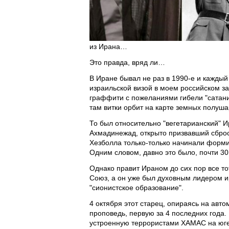
из Ирана…
Это правда, вряд ли…
В Иране бывал не раз в 1990-е и каждый
израильской визой в моем российском заг
граффити с пожеланиями гибели "сатани
там витки орбит на карте земных полуш
То был относительно "вегетарианский" И
Ахмадинежад, открыто призвавший сброс
Хезболла только-только начинали форми
Одним словом, давно это было, почти 3
Однако правит Ираном до сих пор все то
Союз, а он уже был духовным лидером ир
"сионистское образование".
4 октября этот старец, опираясь на авт
проповедь, первую за 4 последних года
устроенную террористами ХАМАС на юге 