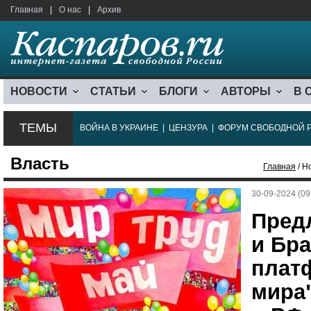
Главная
|
О нас
|
Архив
НОВОСТИ
СТАТЬИ
БЛОГИ
АВТОРЫ
В 
ТЕМЫ
ВОЙНА В УКРАИНЕ
|
ЦЕНЗУРА
|
ФОРУМ СВОБОДНОЙ 
Власть
Главная
/ Н
30-09-2024 (09
Пред
и Бр
плат
мира