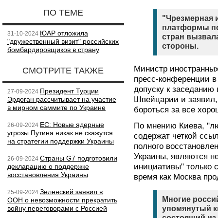
ПО ТЕМЕ
"Чрезмерная 
платформы по
ЮАР отложила
31-10-2024
стран вызвал
"дружественный визит" российских
стороны.
бомбардировщиков в страну
Министр иностранных
СМОТРИТЕ ТАКЖЕ
пресс-конференции в
допуску к заседанию
Президент Турции
27-09-2024
Швейцарии и заявил,
Эрдоган рассчитывает на участие
в мирном саммите по Украине
бороться за все хоро
ЕС: Новые ядерные
По мнению Киева, "л
26-09-2024
угрозы Путина никак не скажутся
содержат четкой ссы
на стратегии поддержки Украины
полного восстановле
Украины, являются 
Страны G7 подготовили
26-09-2024
инициативы" только 
декларацию о поддержке
восстановления Украины
время как Москва про
Зеленский заявил в
25-09-2024
Многие россий
ООН о невозможности прекратить
войну переговорами с Россией
упомянутый к
состоящий из 