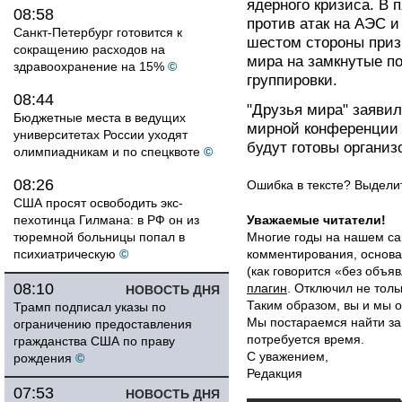
ядерного кризиса. В 
08:58
против атак на АЭС и
Санкт-Петербург готовится к
шестом стороны приз
сокращению расходов на
мира на замкнутые п
здравоохранение на 15%
©
группировки.
08:44
"Друзья мира" заяви
Бюджетные места в ведущих
мирной конференции 
университетах России уходят
будут готовы органи
олимпиадникам и по спецквоте
©
08:26
Ошибка в тексте? Выдел
США просят освободить экс-
пехотинца Гилмана: в РФ он из
Уважаемые читатели!
тюремной больницы попал в
Многие годы на нашем са
психиатрическую
©
комментирования, основа
(как говорится «без объ
08:10
плагин
. Отключил не толь
НОВОСТЬ ДНЯ
Таким образом, вы и мы о
Трамп подписал указы по
Мы постараемся найти за
ограничению предоставления
потребуется время.
гражданства США по праву
С уважением,
рождения
©
Редакция
07:53
НОВОСТЬ ДНЯ