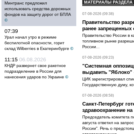
МАТЕРИАЛЫ РАЗДЕЛА
Минтранс предложил
использовать средства дорожных
07-08-2026 (09:38)
фондов на защиту дорог от БПЛА
©
Правительство разр
ранее запрещенных с
07:39
Правительство России в к
Урал начал утро в режиме
топливном рынке разрешил
беспилотной опасности, горит
России...
склад Wilberries в Екатеринбурге
©
07-08-2026 (09:23)
11:15
06.08.2026
КНДР развернет свое ракетное
"Системная оппози
подразделение в России для
выдавить "Яблоко"
нанесения ударов по Украине
©
ЦИК зарегистрировал спис
Государственную думу, ко
07-08-2026 (08:58)
Санкт-Петербург го
здравоохранение на
Председатель комитета п
августа ответил на запро
России". Речь о предсто