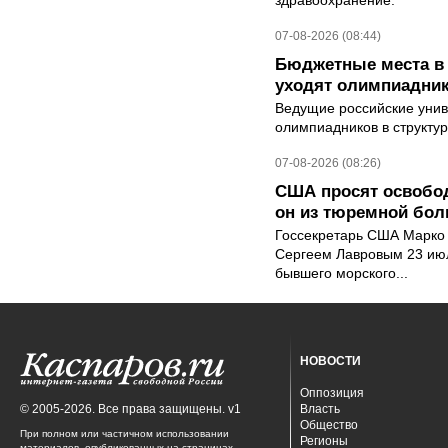
здравоохранение.
07-08-2026 (08:44)
Бюджетные места в 
уходят олимпиадник
Ведущие российские унив
олимпиадников в структу
07-08-2026 (08:26)
США просят освобод
он из тюремной бол
Госсекретарь США Марко 
Сергеем Лавровым 23 ию
бывшего морского...
НОВОСТИ
Оппозиция
© 2005-2026. Все права защищены. v1
Власть
Общество
При полном или частичном использовании
Регионы
материалов, опубликованных на страницах