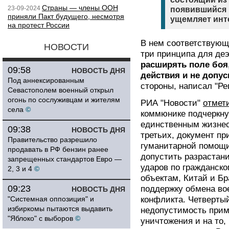
Страны — члены ООН
23-09-2024
появившийся в
приняли Пакт будущего, несмотря
ущемляет инт
на протест России
В нем соответствующ
НОВОСТИ
три принципа для де
расширять поле боя
09:58
НОВОСТЬ ДНЯ
действия и не допус
Под аннексированным
стороны, написал "Ре
Севастополем военный открыл
огонь по сослуживцам и жителям
РИА "Новости"
отмет
села
©
коммюнике подчеркну
единственным жизнес
09:38
НОВОСТЬ ДНЯ
третьих, документ п
Правительство разрешило
гуманитарной помощи
продавать в РФ бензин ранее
допустить разрастани
запрещенных стандартов Евро —
ударов по гражданск
2, 3 и 4
©
объектам, Китай и Б
09:23
поддержку обмена в
НОВОСТЬ ДНЯ
"Системная оппозиция" и
конфликта. Четвертый
избиркомы пытаются выдавить
недопустимость прим
"Яблоко" с выборов
©
уничтожения и на то,