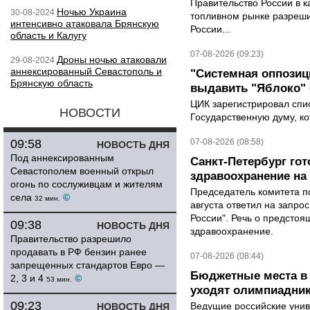
Правительство России в к
Ночью Украина
30-08-2024
топливном рынке разрешил
интенсивно атаковала Брянскую
России...
область и Калугу
07-08-2026 (09:23)
Дроны ночью атаковали
29-08-2024
аннексированный Севастополь и
"Системная оппози
Брянскую область
выдавить "Яблоко"
ЦИК зарегистрировал спис
НОВОСТИ
Государственную думу, ко
09:58
07-08-2026 (08:58)
НОВОСТЬ ДНЯ
Под аннексированным
Санкт-Петербург го
Севастополем военный открыл
здравоохранение на
огонь по сослуживцам и жителям
Председатель комитета п
села
©
32 мин.
августа ответил на запро
России". Речь о предсто
09:38
НОВОСТЬ ДНЯ
здравоохранение.
Правительство разрешило
продавать в РФ бензин ранее
07-08-2026 (08:44)
запрещенных стандартов Евро —
Бюджетные места в 
2, 3 и 4
©
53 мин.
уходят олимпиадник
09:23
Ведущие российские унив
НОВОСТЬ ДНЯ