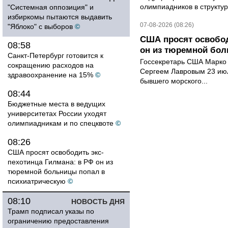
олимпиадников в структу
"Системная оппозиция" и
избиркомы пытаются выдавить
07-08-2026 (08:26)
"Яблоко" с выборов
©
США просят освобод
08:58
он из тюремной бол
Санкт-Петербург готовится к
Госсекретарь США Марко 
сокращению расходов на
Сергеем Лавровым 23 ию
здравоохранение на 15%
©
бывшего морского...
08:44
Бюджетные места в ведущих
университетах России уходят
олимпиадникам и по спецквоте
©
08:26
США просят освободить экс-
пехотинца Гилмана: в РФ он из
тюремной больницы попал в
психиатрическую
©
08:10
НОВОСТЬ ДНЯ
Трамп подписал указы по
ограничению предоставления