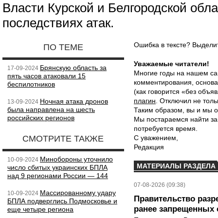
Власти Курской и Белгородской обл
последствиях атак.
Ошибка в тексте? Выдел
ПО ТЕМЕ
Уважаемые читатели!
Брянскую область за
17-09-2024
Многие годы на нашем са
пять часов атаковали 15
комментирования, основа
беспилотников
(как говорится «без объ
плагин
. Отключил не толь
Ночная атака дронов
13-09-2024
была направлена на шесть
Таким образом, вы и мы о
российских регионов
Мы постараемся найти за
потребуется время.
СМОТРИТЕ ТАКЖЕ
С уважением,
Редакция
Минобороны уточнило
10-09-2024
МАТЕРИАЛЫ РАЗДЕЛА
число сбитых украинских БПЛА
над 9 регионами России — 144
07-08-2026 (09:38)
Массированному удару
10-09-2024
Правительство разр
БПЛА подверглись Подмосковье и
ранее запрещенных с
еще четыре региона