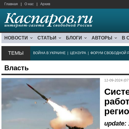
Главная
|
О нас
|
Архив
НОВОСТИ
СТАТЬИ
БЛОГИ
АВТОРЫ
В 
ТЕМЫ
ВОЙНА В УКРАИНЕ
|
ЦЕНЗУРА
|
ФОРУМ СВОБОДНОЙ 
Власть
12-09-2024 (07
Сист
работ
реги
update: 