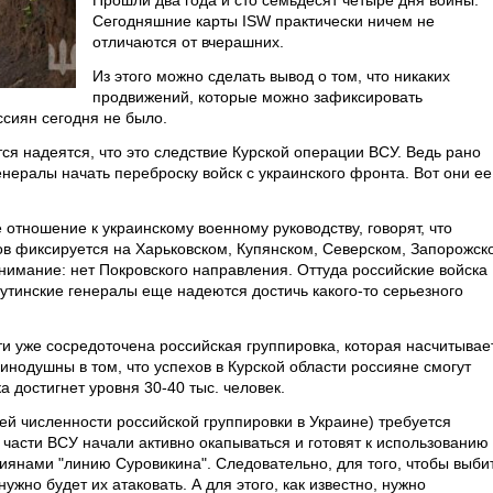
Прошли два года и сто семьдесят четыре дня войны.
Сегодняшние карты ISW практически ничем не
отличаются от вчерашних.
Из этого можно сделать вывод о том, что никаких
продвижений, которые можно зафиксировать
ссиян сегодня не было.
тся надеятся, что это следствие Курской операции ВСУ. Ведь рано
нералы начать переброску войск с украинского фронта. Вот они ее
отношение к украинскому военному руководству, говорят, что
в фиксируется на Харьковском, Купянском, Северском, Запорожск
нимание: нет Покровского направления. Оттуда российские войска
утинские генералы еще надеются достичь какого-то серьезного
ти уже сосредоточена российская группировка, которая насчитывае
динодушны в том, что успехов в Курской области россияне смогут
а достигнет уровня 30-40 тыс. человек.
ей численности российской группировки в Украине) требуется
 части ВСУ начали активно окапываться и готовят к использованию
янами "линию Суровикина". Следовательно, для того, чтобы выби
ужно будет их атаковать. А для этого, как известно, нужно