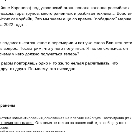
районе Коренево) под украинский огонь попала колонна российских
ыльском, горы трупов, много раненных и разбитая техника… Воистин
ийских самоубийц. Это мы знаем еще со времен "победного" марша
та 2022 года…
ов подписать соглашение о перемирии и вот уже снова Блинкен лети
ь вопрос. Посмотрим, что у него получится. Я полон скепсиса: он
 Почему у него должно получиться теперь?
 разом повторяешь одно и то же, то нельзя расчитывать, что
друг от друга. По-моему, это очевидно.
хранены
истема комментирования, основанная на плагине Фейсбука. Неожиданно (как
тключил этот плагин
. Отключил не только на нашем сайте, а вообще, у всех.
риев.