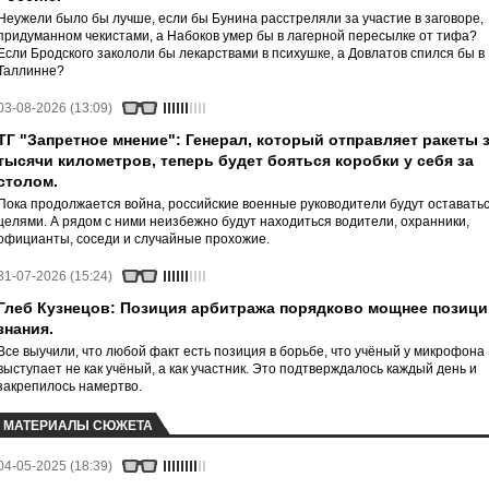
Неужели было бы лучше, если бы Бунина расстреляли за участие в заговоре,
придуманном чекистами, а Набоков умер бы в лагерной пересылке от тифа?
Если Бродского закололи бы лекарствами в психушке, а Довлатов спился бы в
Таллинне?
03-08-2026 (13:09)
ТГ "Запретное мнение": Генерал, который отправляет ракеты 
тысячи километров, теперь будет бояться коробки у себя за
столом.
Пока продолжается война, российские военные руководители будут оставать
целями. А рядом с ними неизбежно будут находиться водители, охранники,
официанты, соседи и случайные прохожие.
31-07-2026 (15:24)
Глеб Кузнецов: Позиция арбитража порядково мощнее позици
знания.
Все выучили, что любой факт есть позиция в борьбе, что учёный у микрофона
выступает не как учёный, а как участник. Это подтверждалось каждый день и
закрепилось намертво.
МАТЕРИАЛЫ СЮЖЕТА
04-05-2025 (18:39)