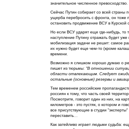
значительное численное превосходство.
Сейчас Путин собирает со всей страны п
ущерба перебросить с фронта, он тоже п
остановить продвижение ВСУ в Курской о
Но если ВСУ ударят еще где-нибудь, то т
наступление Путину отражать будет уже 
мобилизация задачи не решит: самое ран
их нужно будет еще чем-то (кроме калаша
времени.
Возможно я слишком хорошо думаю о рез
пишет из тюрьмы:
"В отношении ситуац
области отвлекающим. Следует ожидат
остальные (основные) резервы и авиаци
Тем временем российские пропагандист
россиян к тому, что часть своей террито
Посмотрите, говорит один из них, на ка
километров - это пустяк, о котором и го
все присутствующие в студии "эксперты"
переставить…
Как затейливо играет людьми судьба: ещ