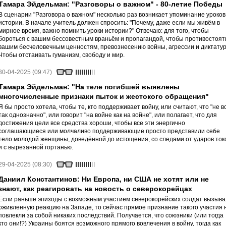
Тамара Эйдельман: "Разговоры о важном" - 80-летие Победы
В сценарии "Разговора о важном" несколько раз возникает упоминание уроков
истории. В начале учитель должен спросить: "Почему, даже если мы живём в
мирное время, важно помнить уроки истории?" Отвечаю: для того, чтобы
бороться с вашим бессовестным враньём и пропагандой, чтобы противостоят
вашим бесчеловечным ценностям, превознесению войны, агрессии и диктату
Чтобы отстаивать гуманизм, свободу и мир.
30-04-2025 (09:47)
Тамара Эйдельман: "На теле погибшей выявлены
многочисленные признаки пыток и жестокого обращения"
Я бы просто хотела, чтобы те, кто поддерживает войну, или считают, что "не в
так однозначно", или говорит "на войне как на войне", или полагает, что для
достижения цели все средства хороши, чтобы все эти энергично
соглашающиеся или молчаливо поддерживающие просто представили себе
тело молодой женщины, доведённой до истощения, со следами от ударов ток
и с вырезанной гортанью.
29-04-2025 (08:30)
Даниил Константинов: Ни Европа, ни США не хотят или не
знают, как реагировать на новость о северокорейцах
Если раньше эпизоды с возможным участием северокорейских солдат вызыв
оживленную реакцию на Западе, то сейчас прямое признание такого участия 
повлекли за собой никаких последствий. Получается, что союзники (или тогда
кто они!?) Украины боятся возможного прямого вовлечения в войну, тогда как