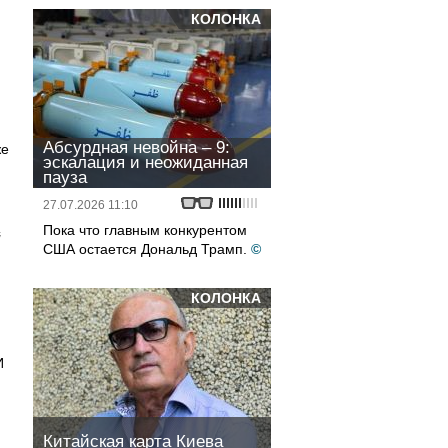
КОЛОНКА
Абсурдная невойна – 9:
же
эскалация и неожиданная
пауза
27.07.2026 11:10
н
Пока что главным конкурентом
й
США остается Дональд Трамп.
©
КОЛОНКА
И
Китайская карта Киева