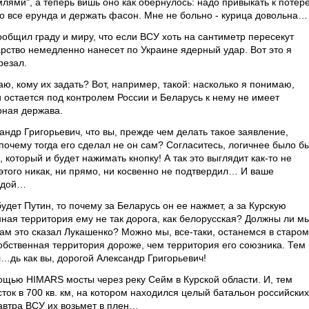
ями", а теперь вишь оно как обернулось: надо привыкать к потер
это все ерунда и держать фасон. Мне не больно - курица довольна…
общил граду и миру, что если ВСУ хоть на сантиметр пересекут
рство немедленно нанесет по Украине ядерный удар. Вот это я
резал.
ю, кому их задать? Вот, например, такой: насколько я понимаю,
 остается под контролем России и Беларусь к нему не имеет
рная держава.
ндр Григорьевич, что вы, прежде чем делать такое заявление,
почему тогда его сделал не он сам? Согласитесь, логичнее было бы
 который и будет нажимать кнопку! А так это выглядит как-то не
 этого никак, ни прямо, ни косвенно не подтвердил… И ваше
вадой…
удет Путин, то почему за Беларусь он ее нажмет, а за Курскую
нная территория ему не так дорога, как белорусская? Должны ли м
нам это сказал Лукашенко? Можно мы, все-таки, останемся в старом
обственная территория дороже, чем территория его союзника. Тем
л…дь как вы, дорогой Александр Григорьевич!
ощью HIMARS мосты через реку Сейм в Курской области. И, тем
ток в 700 кв. км, на котором находился целый батальон российских
завтра ВСУ их возьмет в плен…