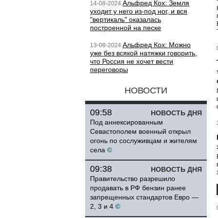
Альфред Кох: Земля
14-08-2024
уходит у него из-под ног, и вся
"вертикаль" оказалась
построенной на песке
Альфред Кох: Можно
13-08-2024
уже без всякой натяжки говорить,
что Россия не хочет вести
переговоры
НОВОСТИ
09:58
НОВОСТЬ ДНЯ
Под аннексированным
Севастополем военный открыл
огонь по сослуживцам и жителям
села
©
09:38
НОВОСТЬ ДНЯ
Правительство разрешило
продавать в РФ бензин ранее
запрещенных стандартов Евро —
2, 3 и 4
©