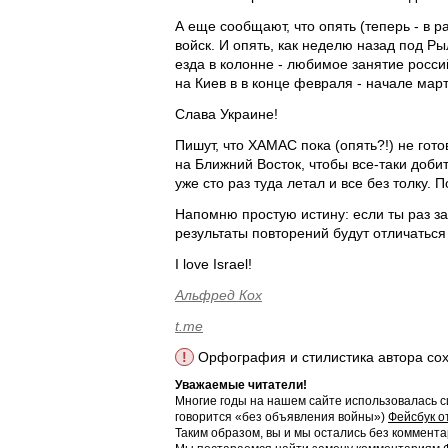
А еще сообщают, что опять (теперь - в 
войск. И опять, как неделю назад под Р
езда в колонне - любимое занятие росс
на Киев в в конце февраля - начале мар
Слава Украине!
Пишут, что ХАМАС пока (опять?!) не гот
на Ближний Восток, чтобы все-таки добит
уже сто раз туда летал и все без толку.
Напомню простую истину: если ты раз за
результаты повторений будут отличаться 
I love Israel!
Альфред Кох
t.me
!
Орфография и стилистика автора со
Уважаемые читатели!
Многие годы на нашем сайте использовалась с
говорится «без объявления войны»)
Фейсбук о
Таким образом, вы и мы остались без коммента