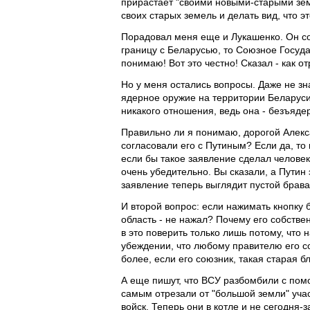
прирастает "своими новыми-старыми земл
своих старых земель и делать вид, что 
Порадовал меня еще и Лукашенко. Он со
границу с Беларусью, то Союзное Госуда
понимаю! Вот это честно! Сказал - как от
Но у меня остались вопросы. Даже не зна
ядерное оружие на территории Беларуси
никакого отношения, ведь она - безъяде
Правильно ли я понимаю, дорогой Алекса
согласовали его с Путиным? Если да, то 
если бы такое заявление сделал человек,
очень убедительно. Вы сказали, а Путин
заявление теперь выглядит пустой бра
И второй вопрос: если нажимать кнопку б
область - не нажал? Почему его собстве
в это поверить только лишь потому, что 
убеждении, что любому правителю его с
более, если его союзник, такая старая б
А еще пишут, что ВСУ разбомбили c пом
самым отрезали от "большой земли" учас
войск. Теперь они в котле и не сегодня-