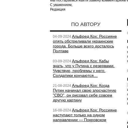
Мы постараемся найти замену комментариям Фе
С уважением,
Редакция
ПО АВТОРУ
Альфред Кох: Россияне
04-09-2024
опять обстреливали украинские
города. Больше всего досталось
Полтаве
Альфред Кох: Кабы
03-09-2024
знать, что у Путина с резервами.
Чувствую, проблемы у него.
Солдатики кончаются…
Альфред Кох: Когда
21-08-2024
Путин начинал свою злосчастную
"СВО", он рисовал себе совсем
другую картину
Альфред Кох: Россияне
16-08-2024
наступают только на одном
направлении — Покровском