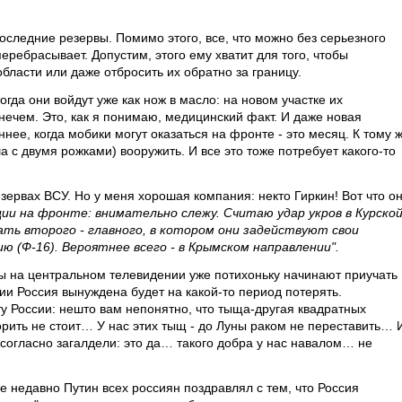
оследние резервы. Помимо этого, все, что можно без серьезного
еребрасывает. Допустим, этого ему хватит для того, чтобы
бласти или даже отбросить их обратно за границу.
огда они войдут уже как нож в масло: на новом участке их
нечем. Это, как я понимаю, медицинский факт. И даже новая
нее, когда мобики могут оказаться на фронте - это месяц. К тому 
 с двумя рожками) вооружить. И все это тоже потребует какого-то
ервах ВСУ. Но у меня хорошая компания: некто Гиркин! Вот что о
ии на фронте: внимательно слежу. Считаю удар укров в Курско
ь второго - главного, в котором они задействуют свои
ю (Ф-16). Вероятнее всего - в Крымском направлении".
ы на центральном телевидении уже потихоньку начинают приучать
рии Россия вынуждена будет на какой-то период потерять.
рту России: нешто вам непонятно, что тыща-другая квадратных
ворить не стоит… У нас этих тыщ - до Луны раком не переставить… 
 согласно загалдели: это да… такого добра у нас навалом… не
е недавно Путин всех россиян поздравлял с тем, что Россия