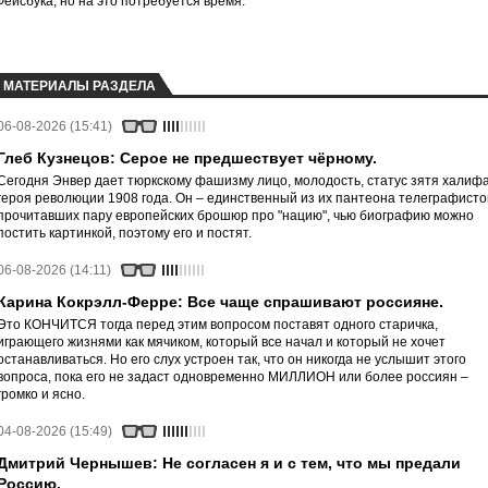
йсбука, но на это потребуется время.
МАТЕРИАЛЫ РАЗДЕЛА
06-08-2026 (15:41)
Глеб Кузнецов: Серое не предшествует чёрному.
Сегодня Энвер дает тюркскому фашизму лицо, молодость, статус зятя халифа
героя революции 1908 года. Он – единственный из их пантеона телеграфисто
прочитавших пару европейских брошюр про "нацию", чью биографию можно
постить картинкой, поэтому его и постят.
06-08-2026 (14:11)
Карина Кокрэлл-Ферре: Все чаще спрашивают россияне.
Это КОНЧИТСЯ тогда перед этим вопросом поставят одного старичка,
играющего жизнями как мячиком, который все начал и который не хочет
останавливаться. Но его слух устроен так, что он никогда не услышит этого
вопроса, пока его не задаст одновременно МИЛЛИОН или более россиян –
громко и ясно.
04-08-2026 (15:49)
Дмитрий Чернышев: Не согласен я и с тем, что мы предали
Россию.