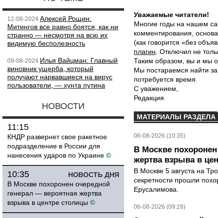
Уважаемые читатели!
Алексей Рощин:
12-08-2024
Многие годы на нашем са
Митингов все равно боятся, как ни
комментирования, основа
странно — несмотря на всю их
(как говорится «без объ
видимую бесполезность
плагин
. Отключил не толь
Илья Вайцман: Главный
Таким образом, вы и мы о
09-08-2024
виновник ущерба, который
Мы постараемся найти за
получают нарвавшиеся на вирус
потребуется время.
пользователи, — хунта путина
С уважением,
Редакция
НОВОСТИ
МАТЕРИАЛЫ РАЗДЕЛА
11:15
06-08-2026 (10:35)
КНДР развернет свое ракетное
подразделение в России для
В Москве похоронен
нанесения ударов по Украине
©
жертва взрыва в це
В Москве 5 августа на Тр
10:35
НОВОСТЬ ДНЯ
секретности прошли похо
В Москве похоронен очередной
Ерусалимова.
генерал — вероятная жертва
взрыва в центре столицы
©
06-08-2026 (09:28)