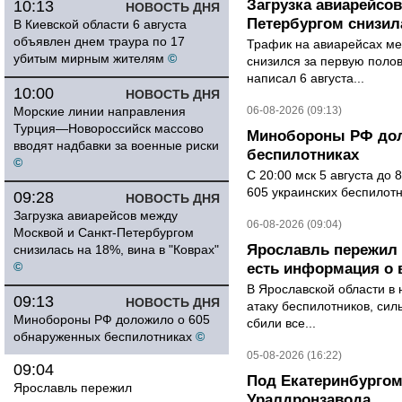
Загрузка авиарейсо
10:13
НОВОСТЬ ДНЯ
Петербургом снизила
В Киевской области 6 августа
объявлен днем траура по 17
Трафик на авиарейсах ме
убитым мирным жителям
©
снизился за первую полов
написал 6 августа...
10:00
НОВОСТЬ ДНЯ
Морские линии направления
06-08-2026 (09:13)
Турция—Новороссийск массово
Минобороны РФ дол
вводят надбавки за военные риски
беспилотниках
©
С 20:00 мск 5 августа до
605 украинских беспилот
09:28
НОВОСТЬ ДНЯ
Загрузка авиарейсов между
06-08-2026 (09:04)
Москвой и Санкт-Петербургом
Ярославль пережил 
снизилась на 18%, вина в "Коврах"
©
есть информация о 
В Ярославской области в 
09:13
НОВОСТЬ ДНЯ
атаку беспилотников, си
Минобороны РФ доложило о 605
сбили все...
обнаруженных беспилотниках
©
05-08-2026 (16:22)
09:04
Под Екатеринбургом
Ярославль пережил
Уралдронзавода