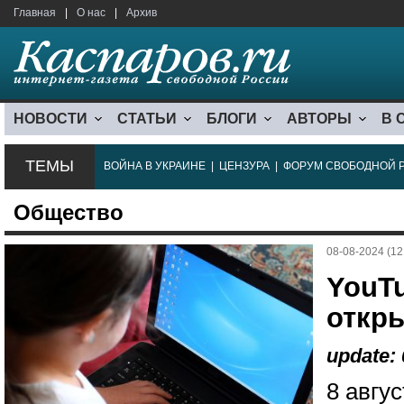
Главная
|
О нас
|
Архив
НОВОСТИ
СТАТЬИ
БЛОГИ
АВТОРЫ
В 
ТЕМЫ
ВОЙНА В УКРАИНЕ
|
ЦЕНЗУРА
|
ФОРУМ СВОБОДНОЙ 
Общество
08-08-2024 (12
YouT
откр
update: 
8 авгу