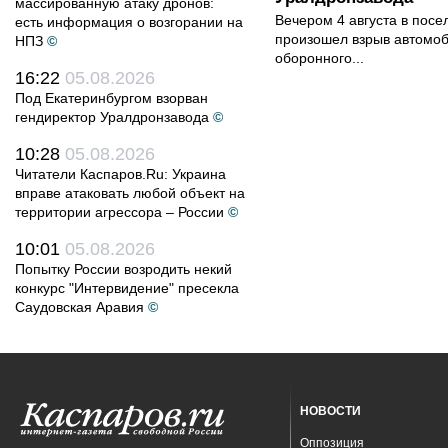
массированную атаку дронов:
Вечером 4 августа в пос
есть информация о возгорании на
произошел взрыв автомоб
НПЗ
©
оборонного...
16:22
05.08.2026
Под Екатеринбургом взорван
гендиректор Уралдронзавода
©
10:28
05.08.2026
Читатели Каспаров.Ru: Украина
вправе атаковать любой объект на
территории агрессора – России
©
10:01
05.08.2026
Попытку России возродить некий
конкурс "Интервидение" пресекла
Саудовская Аравия
©
НОВОСТИ
Оппозиция