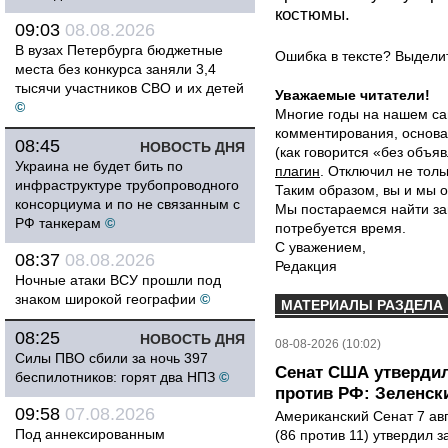
костюмы.
09:03
08.08.2026
В вузах Петербурга бюджетные
Ошибка в тексте? Выдел
места без конкурса заняли 3,4
тысячи участников СВО и их детей
Уважаемые читатели!
©
Многие годы на нашем са
комментирования, основа
08:45
НОВОСТЬ ДНЯ
(как говорится «без объ
Украина не будет бить по
плагин
. Отключил не толь
инфраструктуре трубопроводного
Таким образом, вы и мы о
консорциума и по не связанным с
Мы постараемся найти за
РФ танкерам
©
потребуется время.
С уважением,
08:37
08.08.2026
Редакция
Ночные атаки ВСУ прошли под
знаком широкой географии
©
МАТЕРИАЛЫ РАЗДЕЛА
08:25
НОВОСТЬ ДНЯ
08-08-2026 (10:02)
Силы ПВО сбили за ночь 397
Сенат США утвердил
беспилотников: горят два НПЗ
©
против РФ: Зеленск
09:58
07.08.2026
Американский Сенат 7 ав
Под аннексированным
(86 против 11) утвердил з