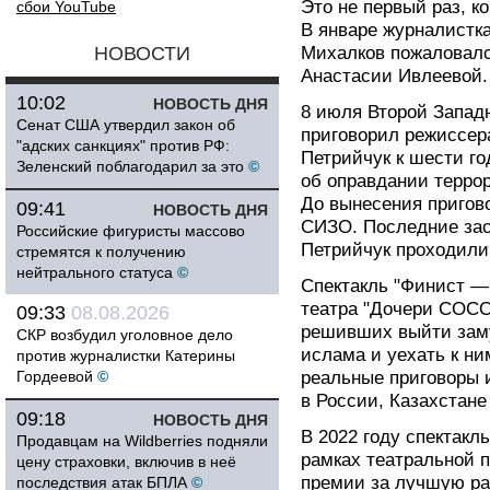
Это не первый раз, к
сбои YouTube
В январе журналистк
НОВОСТИ
Михалков пожаловалс
Анастасии Ивлеевой.
10:02
НОВОСТЬ ДНЯ
8 июля Второй Запад
Сенат США утвердил закон об
приговорил режиссер
"адских санкциях" против РФ:
Петрийчук к шести г
Зеленский поблагодарил за это
©
об оправдании террор
До вынесения пригов
09:41
НОВОСТЬ ДНЯ
СИЗО. Последние зас
Российские фигуристы массово
Петрийчук проходили
стремятся к получению
нейтрального статуса
©
Спектакль "Финист —
театра "Дочери СОСО
09:33
08.08.2026
решивших выйти заму
СКР возбудил уголовное дело
ислама и уехать к н
против журналистки Катерины
Гордеевой
©
реальные приговоры 
в России, Казахстане
09:18
НОВОСТЬ ДНЯ
В 2022 году спектакл
Продавцам на Wildberries подняли
рамках театральной п
цену страховки, включив в неё
премии за лучшую ра
последствия атак БПЛА
©