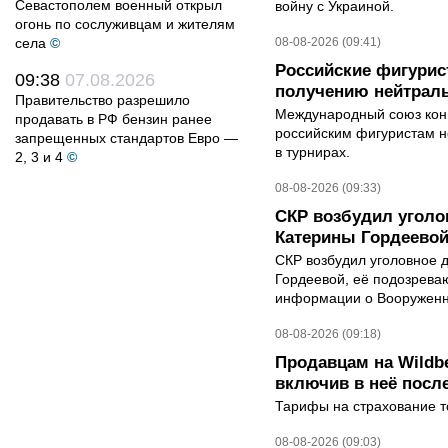
Севастополем военный открыл
войну с Украиной.
огонь по сослуживцам и жителям
села
©
08-08-2026 (09:41)
Российские фигурис
09:38
07.08.2026
получению нейтраль
Правительство разрешило
Международный союз конь
продавать в РФ бензин ранее
российским фигуристам н
запрещенных стандартов Евро —
в турнирах.
2, 3 и 4
©
08-08-2026 (09:33)
СКР возбудил уголо
Катерины Гордеево
СКР возбудил уголовное 
Гордеевой, её подозрева
информации о Вооруженн
08-08-2026 (09:18)
Продавцам на Wildbe
включив в неё посл
Тарифы на страхование то
08-08-2026 (09:03)