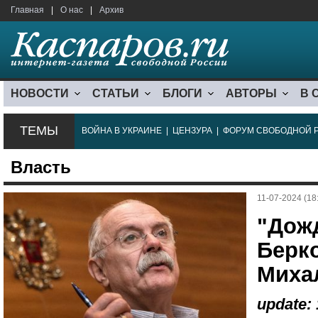
Главная
|
О нас
|
Архив
НОВОСТИ
СТАТЬИ
БЛОГИ
АВТОРЫ
В 
ТЕМЫ
ВОЙНА В УКРАИНЕ
|
ЦЕНЗУРА
|
ФОРУМ СВОБОДНОЙ 
Власть
11-07-2024 (18
"Дож
Берк
Миха
update: 