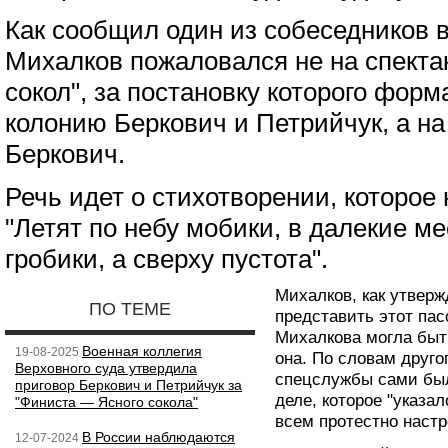
Как сообщил один из собеседников 
Михалков пожаловался не на спект
сокол", за постановку которого форм
колонию Беркович и Петрийчук, а н
Беркович.
Речь идет о стихотворении, которое 
"Летят по небу мобики, в далекие м
гробики, а сверху пустота".
Михалков, как утверж
ПО ТЕМЕ
представить этот пас
Михалкова могла быт
Военная коллегия
19-08-2025
она. По словам друго
Верховного суда утвердила
спецслужбы сами был
приговор Беркович и Петрийчук за
деле, которое "указа
"Финиста — Ясного сокола"
всем протестно наст
В России наблюдаются
12-07-2024