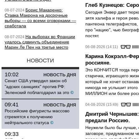
Глеб Кузнецов: Серо
Борис Макаренко:
08-07-2024
Сегодня Энвер дает тюрк
Ставка Макрона на досрочные
зятя халифа и героя рево
выборы — со всеми оговорками —
пантеона телеграфистов,
сработала
про "нацию", чью биограф
постят.
На выборах во Франции
08-07-2024
удалось сдвинуть объединение
Марин Ле Пен на третье место
06-08-2026 (14:11)
Карина Кокрэлл-Фер
НОВОСТИ
россияне.
Это КОНЧИТСЯ тогда пере
10:02
НОВОСТЬ ДНЯ
старичка, играющего жизн
Сенат США утвердил закон об
который не хочет останавл
"адских санкциях" против РФ:
никогда не услышит этого
Зеленский поблагодарил за это
©
МИЛЛИОН или более росси
09:41
НОВОСТЬ ДНЯ
04-08-2026 (15:49)
Российские фигуристы массово
Дмитрий Чернышев: 
стремятся к получению
предали Россию.
нейтрального статуса
©
Неужели было бы лучше, 
09:33
заговоре, придуманном че