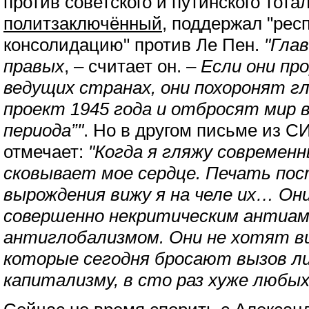
против советского и путинского тот
политзаключённый
, поддержал "рес
консолидацию" против Ле Пен.
"Глав
правых
, – считает он. –
Если они пр
ведущих странах, они похоронят г
проект 1945 года и отбросят мир 
периода”"
. Но в другом письме из 
отмечает:
"Когда я гляжу современ
сковывает мое сердце. Печать по
вырождения вижу я на челе их… Он
совершенно некритическим антиам
антиглобализмом. Они не хотят в
которые сегодня бросают вызов л
капитализму, в сто раз хуже любых