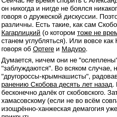
Сейчас не время спорить с Алекса
он никогда и нигде не боялся никако
говоря о дружеской дискуссии. Поэт
различны. Есть такие, как сам Скобо
Кагарлицкий
(о котором
тоже не вре
станем углубляться). Или вовсе как
говоря об
Ортеге
и
Мадуро
.
Думается, ничем они не "ослеплены"
"заблуждаются". Во всяком случае, 
"другороссы-крымнашисты", радов
ранению Скобова десять лет назад
.
бесконечно далёк от скобовского. За
хамасовскому (если не во всём совп
изощрённо-ханжеская демагогия уже 
прикрыть.