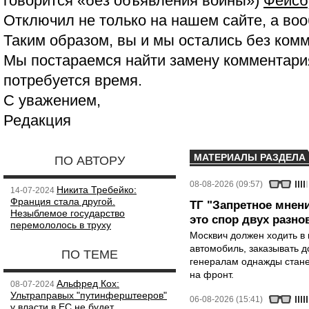
говорится «без объявления войны»)
Фейсб
Отключил не только на нашем сайте, а воо
Таким образом, вы и мы остались без ком
Мы постараемся найти замену комментария
потребуется время.
С уважением,
Редакция
МАТЕРИАЛЫ РАЗДЕЛА
ПО АВТОРУ
08-08-2026 (09:57)
Никита Требейко:
14-07-2024
Франция стала другой.
ТГ "Запретное мнени
Незыблемое государство
это спор двух разно
перемололось в труху
Москвич должен ходить в 
автомобиль, заказывать д
ПО ТЕМЕ
генералам однажды стане
на фронт.
Альфред Кох:
08-07-2024
Ультраправых "путинферштееров"
06-08-2026 (15:41)
у власти в ЕС не будет