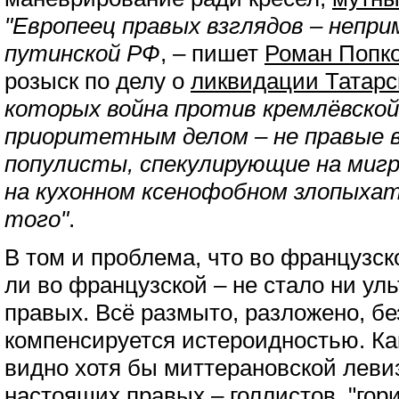
"Европеец правых взглядов – непр
путинской РФ
, – пишет
Роман Попк
розыск по делу о
ликвидации Татарс
которых война против кремлёвско
приоритетным делом – не правые 
популисты, спекулирующие на мигр
на кухонном ксенофобном злопыхат
того"
.
В том и проблема, что во французск
ли во французской – не стало ни уль
правых. Всё размыто, разложено, б
компенсируется истероидностью. Как
видно хотя бы миттерановской леви
настоящих правых – голлистов, "гор