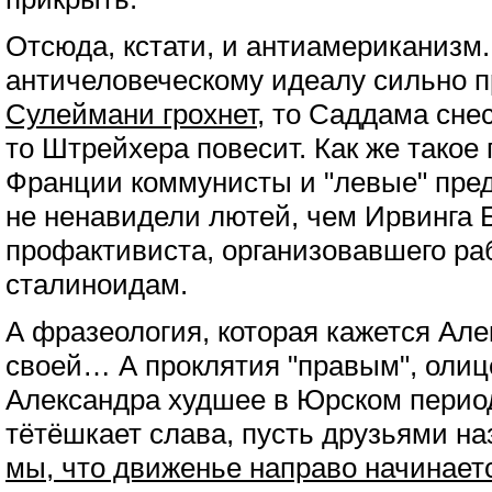
Отсюда, кстати, и антиамериканизм.
античеловеческому идеалу сильно пр
Сулеймани грохнет
, то Саддама снес
то Штрейхера повесит. Как же такое 
Франции коммунисты и "левые" пре
не ненавидели лютей, чем Ирвинга 
профактивиста, организовавшего ра
сталиноидам.
А фразеология, которая кажется Але
своей… А проклятия "правым", оли
Александра худшее в Юрском перио
тётёшкает слава, пусть друзьями на
мы, что движенье направо начинаетс