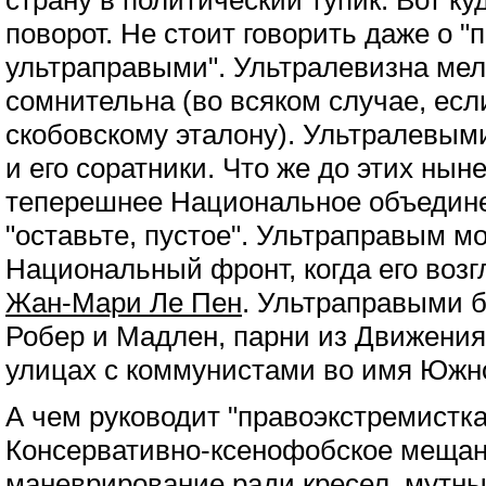
страну в политический тупик. Вот к
поворот. Не стоит говорить даже о 
ультраправыми". Ультралевизна ме
сомнительна (во всяком случае, есл
скобовскому эталону). Ультралевы
и его соратники. Что же до этих н
теперешнее Национальное объедин
"оставьте, пустое". Ультраправым мо
Национальный фронт, когда его воз
Жан-Мари Ле Пен
. Ультраправыми б
Робер и Мадлен, парни из Движения
улицах с коммунистами во имя Южн
А чем руководит "правоэкстремистк
Консервативно-ксенофобское мещан
маневрирование ради кресел,
мутны