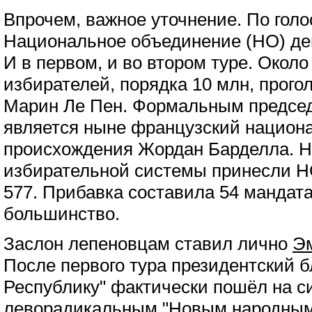
Впрочем, важное уточнение. По гол
Национальное объединение (НО) де
И в первом, и во втором туре. Окол
избирателей, порядка 10 млн, прого
Марин Ле Пен. Формальным председ
является ныне французский национа
происхождения Жордан Барделла. Н
избирательной системы принесли Н
577. Прибавка составила 54 мандата
большинство.
Заслон лепеновцам ставил лично
Э
После первого тура президентский б
Республику" фактически пошёл на с
леворадикальным "Новым народным