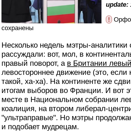
update: 
!
Орфог
сохранены
Несколько недель мэтры-аналитики
рассуждали: вот, мол, в континента
правый поворот, а
в Британии левы
левостороннее движение (это, если 
такой, ха-ха). На континенте же сдв
итогам выборов во Франции. И вот э
месте в Национальном собрании ле
коалиция, на втором либерал-центр
"ультраправые". Но мэтры продолжаю
и подобает мудрецам.