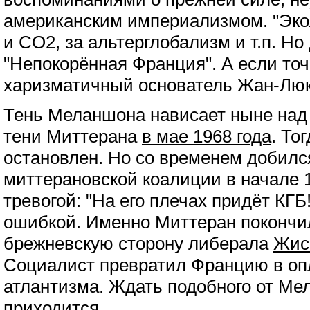
американским империализмом. "Эко
и CO2, за альтерглобализм и т.п. Н
"Непокорённая Франция". А если точ
харизматичный основатель Жан-Лю
Тень Меланшона нависает ныне над
тени Миттерана
в мае 1968 года
. То
остановлен. Но со временем добилс
миттерановской коалиции в начале 1
тревогой: "На его плечах придёт КГБ
ошибкой. Именно Миттеран покончи
брежневскую сторону либерала
Жис
Социалист превратил Францию в опл
атлантизма. Ждать подобного от Ме
приходится.