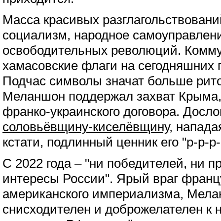
Масса красивых разглагольствовани
социализм, народное самоуправлени
освободительных революций. Комму
хамасовские флаги на сегодняшних 
Подчас символы значат больше рито
Меланшон поддержал захват Крыма,
франко-украинского договора. Досло
соловьёвщину-киселёвщину
, напада
кстати, подлинный ценник его "р-р-р
С 2022 года – "ни победителей, ни 
интересы России". Ярый враг франц
американского империализма, Мел
снисходителен и доброжелателен к 