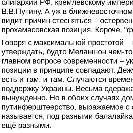
олигархии РФ, кремлёвскому импер
В.В.Путину. А уж в ближневосточно
видит причин стесняться – остерве
прохамасовская позиция. Короче, "
Говоря с максимальной простотой – 
утверждать, будто Меланшон чем-то
главном вопросе современности – ук
позиции в принципе совпадают. Деж
есть и там, и там. Случаются време
поддержку Украины. Весьма сдеража
вынужденно. Но в обоих случаях до
путинферштеерство, выражаемое с о
называется, под разными балалайка
ещё разными.