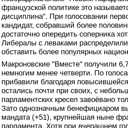
французской политике это называет
дисциплина". При голосовании перв
кандидат, собравший более половин
достаточно опередить соперника хот
Либералы с леваками распределили 
обставить более популярных национ
Макроновские "Вместе" получили 6,7
немногим менее четверти. По голоса
прибавили благодаря повысившейся
остались почти при своих, с неболь
парламентских кресел завоёвано тол
Зато однозначным бенефициаром в
мандата (+51), крупнейшая ныне фр
парламента. Хотя при вчерашнем го