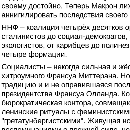
своему достойно. Теперь Макрон ли
аннигилировать последствия своего 
ННФ – коалиция четырёх десятков о
сталинистов до социал-демократов, 
экологистов, от карибцев до полине
четыре формации.
Социалисты – некогда сильная и жё
хитроумного Франсуа Миттерана. Н
традицию и и не оправившаяся посл
президентства Франсуа Олланда. К
бюрократическая контора, совмеща
ленинские ритуалы с феминистским
"гретатунбергистскими". Живущая н
воспоминаниями о прежней силе, не