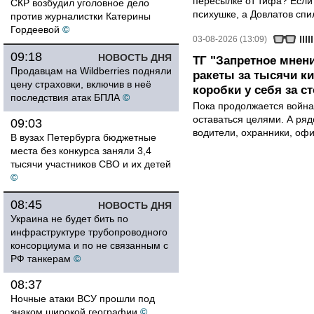
пересылке от тифа? Если
СКР возбудил уголовное дело
психушке, а Довлатов спи
против журналистки Катерины
Гордеевой
©
03-08-2026 (13:09)
09:18
НОВОСТЬ ДНЯ
ТГ "Запретное мнени
Продавцам на Wildberries подняли
ракеты за тысячи ки
цену страховки, включив в неё
коробки у себя за с
последствия атак БПЛА
©
Пока продолжается война
оставаться целями. А ряд
09:03
водители, охранники, оф
В вузах Петербурга бюджетные
места без конкурса заняли 3,4
тысячи участников СВО и их детей
©
08:45
НОВОСТЬ ДНЯ
Украина не будет бить по
инфраструктуре трубопроводного
консорциума и по не связанным с
РФ танкерам
©
08:37
Ночные атаки ВСУ прошли под
знаком широкой географии
©