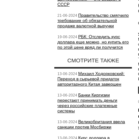
СССР
Правительство смягчило
21-06-2024
требование об обязательной
продаже валютной выручки
РБК: Отследить курс
19-06-2024
доллара еще можно, но купить его
по этой цене вряд ли получится
СМОТРИТЕ ТАКЖЕ
Михаил Ходорковский:
13-06-2024
Переход в сырьевой придаток
авторитарного Китая завершен
Банки Киргизии
13-06-2024
перестают принимать деньги
через российские платежные
системы
Великобритания ввела
13-06-2024
санкции против Мосбиржи
Курс доллара в
13-06-2024