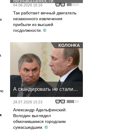
безнаказанности
04.08.2026 16:16
Так работает вечный двигатель
незаконного извлечения
и
прибыли из высшей
госдолжности.
©
КОЛОНКА
а
А скандировать не стали...
ую
28.07.2026 15:23
Александр Адельфинский:
х
Володин выглядел
обмочившимся городским
сумасшедшим.
©