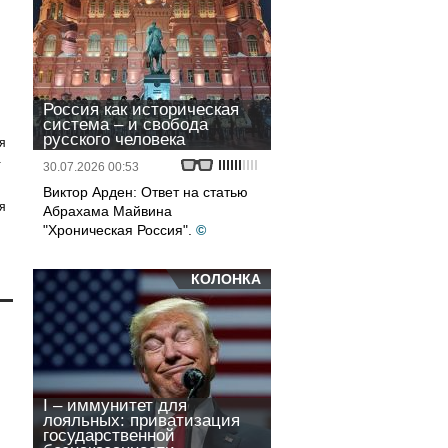
Россия как историческая
система – и свобода
русского человека
я
а
30.07.2026 00:53
Виктор Арден: Ответ на статью
я
Абрахама Майвина
"Хроническая Россия".
©
КОЛОНКА
I – иммунитет для
лояльных: приватизация
государственной