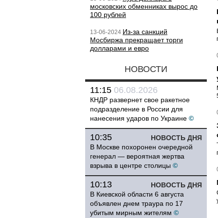
московских обменниках вырос до
100 рублей
Из-за санкций
13-06-2024
Мосбиржа прекращает торги
долларами и евро
НОВОСТИ
11:15
06.08.2026
КНДР развернет свое ракетное
подразделение в России для
нанесения ударов по Украине
©
10:35
НОВОСТЬ ДНЯ
В Москве похоронен очередной
генерал — вероятная жертва
взрыва в центре столицы
©
10:13
НОВОСТЬ ДНЯ
В Киевской области 6 августа
объявлен днем траура по 17
убитым мирным жителям
©