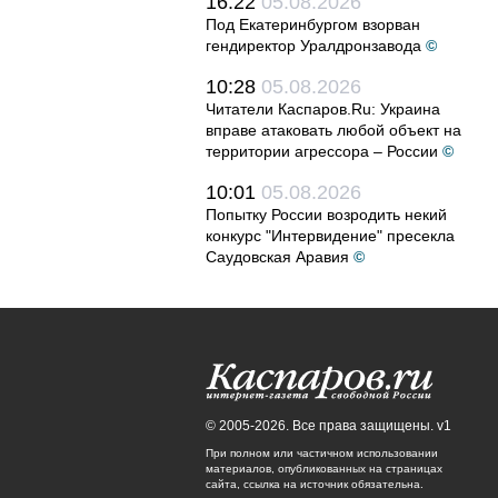
16:22
05.08.2026
Под Екатеринбургом взорван
гендиректор Уралдронзавода
©
10:28
05.08.2026
Читатели Каспаров.Ru: Украина
вправе атаковать любой объект на
территории агрессора – России
©
10:01
05.08.2026
Попытку России возродить некий
конкурс "Интервидение" пресекла
Саудовская Аравия
©
© 2005-2026. Все права защищены. v1
При полном или частичном использовании
материалов, опубликованных на страницах
сайта, ссылка на источник обязательна.