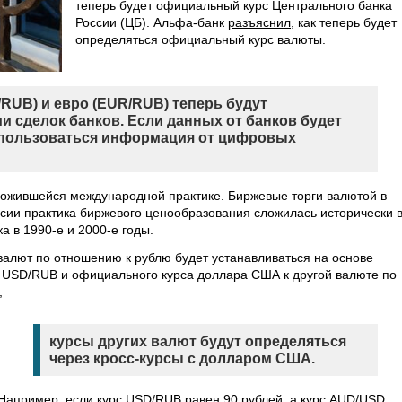
теперь будет официальный курс Центрального банка
России (ЦБ). Альфа-банк
разъяснил
, как теперь будет
определяться официальный курс валюты.
RUB) и евро (EUR/RUB) теперь будут
и сделок банков. Если данных от банков будет
использоваться информация от цифровых
сложившейся международной практике. Биржевые торги валютой в
ссии практика биржевого ценообразования сложилась исторически 
 в 1990-е и 2000-е годы.
алют по отношению к рублю будет устанавливаться на основе
 USD/RUB и официального курса доллара США к другой валюте по
,
курсы других валют будут определяться
через кросс-курсы с долларом США.
Например, если курс USD/RUB равен 90 рублей, а курс AUD/USD