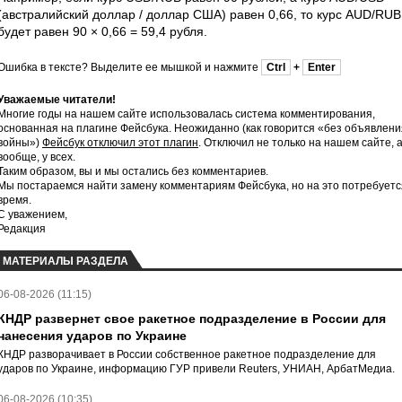
(австралийский доллар / доллар США) равен 0,66, то курс AUD/RUB
будет равен 90 × 0,66 = 59,4 рубля.
Ошибка в тексте? Выделите ее мышкой и нажмите
Ctrl
+
Enter
Уважаемые читатели!
Многие годы на нашем сайте использовалась система комментирования,
основанная на плагине Фейсбука. Неожиданно (как говорится «без объявлени
войны»)
Фейсбук отключил этот плагин
. Отключил не только на нашем сайте, 
вообще, у всех.
Таким образом, вы и мы остались без комментариев.
Мы постараемся найти замену комментариям Фейсбука, но на это потребуетс
время.
С уважением,
Редакция
МАТЕРИАЛЫ РАЗДЕЛА
06-08-2026 (11:15)
КНДР развернет свое ракетное подразделение в России для
нанесения ударов по Украине
КНДР разворачивает в России собственное ракетное подразделение для
ударов по Украине, информацию ГУР привели Reuters, УНИАН, АрбатМедиа.
06-08-2026 (10:35)