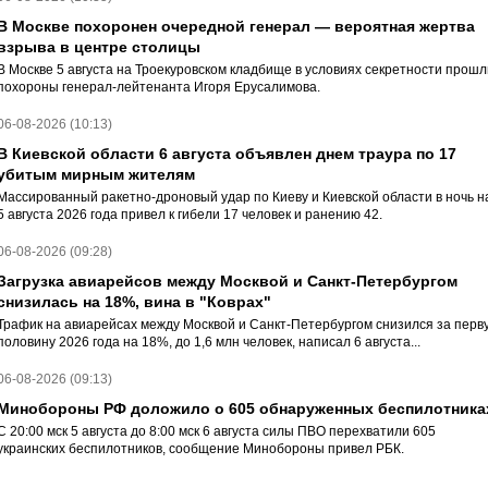
В Москве похоронен очередной генерал — вероятная жертва
взрыва в центре столицы
В Москве 5 августа на Троекуровском кладбище в условиях секретности прошл
похороны генерал-лейтенанта Игоря Ерусалимова.
06-08-2026 (10:13)
В Киевской области 6 августа объявлен днем траура по 17
убитым мирным жителям
Массированный ракетно-дроновый удар по Киеву и Киевской области в ночь н
5 августа 2026 года привел к гибели 17 человек и ранению 42.
06-08-2026 (09:28)
Загрузка авиарейсов между Москвой и Санкт-Петербургом
снизилась на 18%, вина в "Коврах"
Трафик на авиарейсах между Москвой и Санкт-Петербургом снизился за перв
половину 2026 года на 18%, до 1,6 млн человек, написал 6 августа...
06-08-2026 (09:13)
Минобороны РФ доложило о 605 обнаруженных беспилотника
С 20:00 мск 5 августа до 8:00 мск 6 августа силы ПВО перехватили 605
украинских беспилотников, сообщение Минобороны привел РБК.