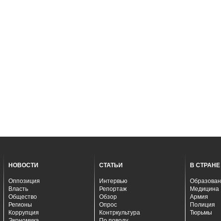
НОВОСТИ
СТАТЬИ
В СТРАНЕ
Оппозиция
Интервью
Образован
Власть
Репортаж
Медицина
Общество
Обзор
Армия
Регионы
Опрос
Полиция
Коррупция
Контркультура
Тюрьмы
Экономика
По поводу